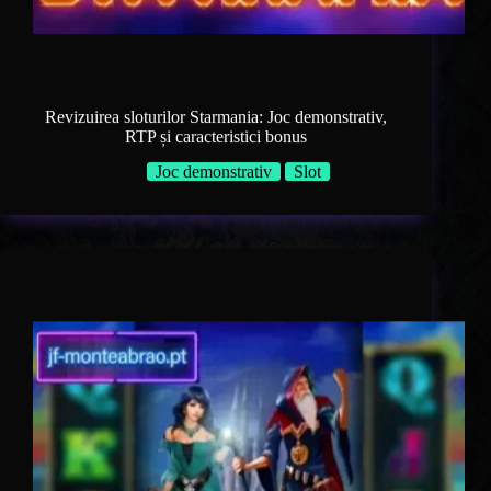
Revizuirea sloturilor Starmania: Joc demonstrativ,
RTP și caracteristici bonus
Joc demonstrativ
Slot