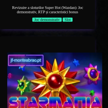
Revizuire a sloturilor Super Hot (Wazdan): Joc
demonstrativ, RTP și caracteristici bonus
Joc demonstrativ
Slot