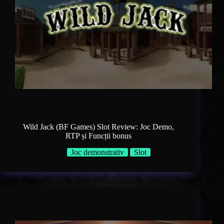
Wild Jack (BF Games) Slot Review: Joc Demo,
RTP și Funcții bonus
Joc demonstrativ
Slot