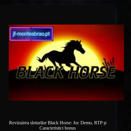
Revizuirea sloturilor Black Horse: Joc Demo, RTP și
Caracteristici bonus