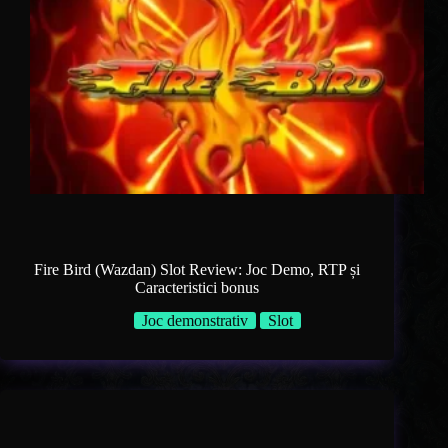
Fire Bird (Wazdan) Slot Review: Joc Demo, RTP și
Caracteristici bonus
Joc demonstrativ
Slot