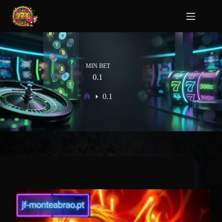
MIN BET
0.1
0.1