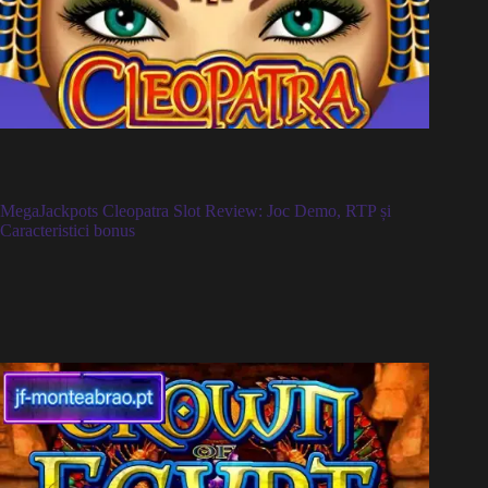
MegaJackpots Cleopatra Slot Review: Joc Demo, RTP și
Caracteristici bonus