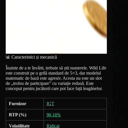
📊 Caracteristici și mecanică
Înainte de a te învârti, trebuie să știi numerele. Wild Life
este construit pe o grilă standard de 5×3, dar modelul
matematic de bază este agresiv. Acesta nu este un slot
de „trofeu de participare” cu variație redusă. Este
conceput pentru jucătorii care pot face față leagănelor.
Furnizor
IGT
RTP (%)
96,16%
Volatilitate
Ridicat