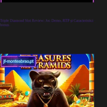
Triple Diamond Slot Review: Joc Demo, RTP și Caracteristici
bonus