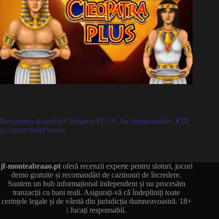
Revizuirea sloturilor Cleopatra PLUS: Joc demonstrativ, RTP
și caracteristici bonus
jf-monteabraao.pt
oferă recenzii experte pentru sloturi, jocuri
demo gratuite și recomandări de cazinouri de încredere.
Suntem un hub informațional independent și nu procesăm
tranzacții cu bani reali. Asigurați-vă că îndepliniți toate
cerințele legale și de vârstă din jurisdicția dumneavoastră. 18+
| Jucați responsabil.