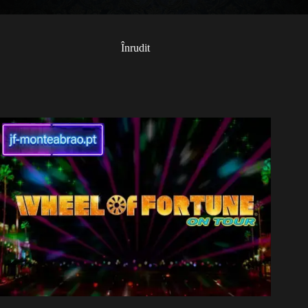
Înrudit