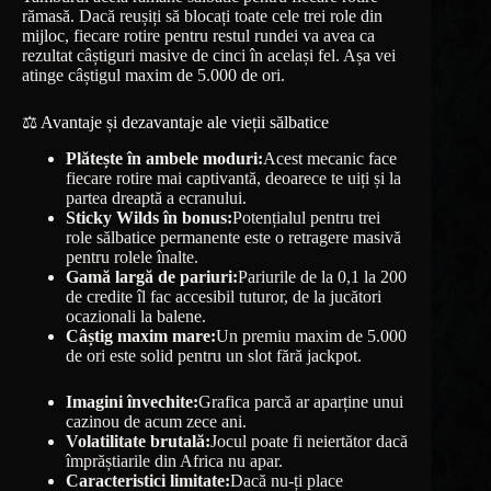
rămasă. Dacă reușiți să blocați toate cele trei role din
mijloc, fiecare rotire pentru restul rundei va avea ca
rezultat câștiguri masive de cinci în același fel. Așa vei
atinge câștigul maxim de 5.000 de ori.
⚖️ Avantaje și dezavantaje ale vieții sălbatice
Plătește în ambele moduri:
Acest mecanic face
fiecare rotire mai captivantă, deoarece te uiți și la
partea dreaptă a ecranului.
Sticky Wilds în bonus:
Potențialul pentru trei
role sălbatice permanente este o retragere masivă
pentru rolele înalte.
Gamă largă de pariuri:
Pariurile de la 0,1 la 200
de credite îl fac accesibil tuturor, de la jucători
ocazionali la balene.
Câștig maxim mare:
Un premiu maxim de 5.000
de ori este solid pentru un slot fără jackpot.
Imagini învechite:
Grafica parcă ar aparține unui
cazinou de acum zece ani.
Volatilitate brutală:
Jocul poate fi neiertător dacă
împrăștiarile din Africa nu apar.
Caracteristici limitate:
Dacă nu-ți place