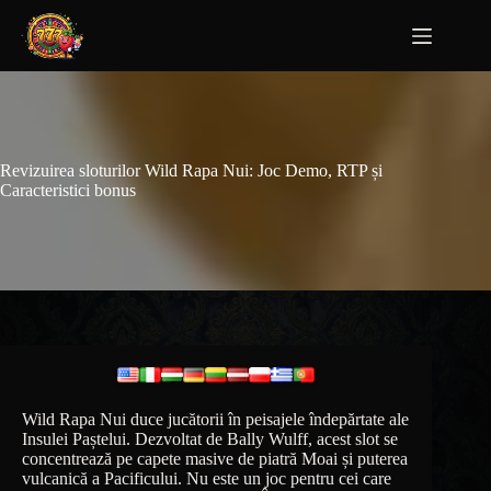
Revizuirea sloturilor Wild Rapa Nui: Joc Demo, RTP și
Caracteristici bonus
Wild Rapa Nui duce jucătorii în peisajele îndepărtate ale
Insulei Paștelui. Dezvoltat de Bally Wulff, acest slot se
concentrează pe capete masive de piatră Moai și puterea
vulcanică a Pacificului. Nu este un joc pentru cei care