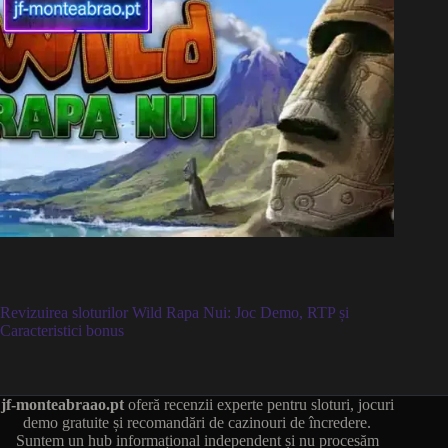
Revizuirea sloturilor Wild Rapa Nui: Joc Demo, RTP și
Caracteristici bonus
jf-monteabraao.pt
oferă recenzii experte pentru sloturi, jocuri
demo gratuite și recomandări de cazinouri de încredere.
Suntem un hub informațional independent și nu procesăm