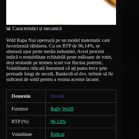
📊 Caracteristici și mecanică
Wild Rapa Nui operează pe un model matematic care
favorizează răbdarea. Cu un RTP de 96,14%, se
situează ușor peste media industriei. Acest procent
indică o rentabilitate echitabilă peste milioane de rotiri,
deși sesiunile pe termen scurt vor fluctua puternic.
Volatilitatea ridicată înseamnă că ați putea trece prin
perioade lungi de secetă. Bankroll-ul dvs. trebuie să fie
suficient de solid pentru a rezista acestor lacune.
Domeniu
Detalii
Furnizor
Bally Wulff
RTP (%)
96,14%
Volatilitate
Ridicat