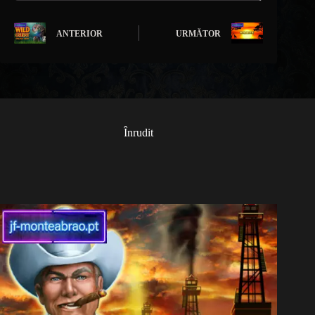
ANTERIOR
URMĂTOR
Înrudit