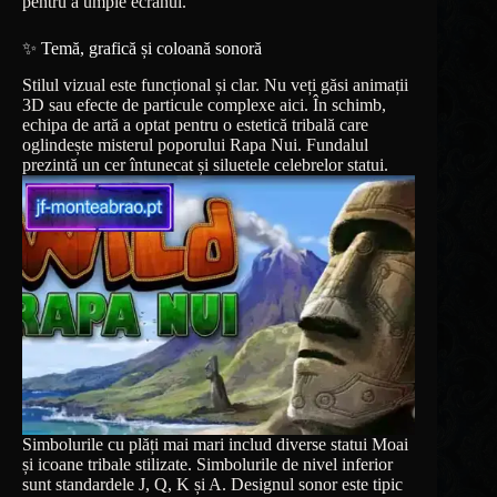
pentru a umple ecranul.
✨ Temă, grafică și coloană sonoră
Stilul vizual este funcțional și clar. Nu veți găsi animații
3D sau efecte de particule complexe aici. În schimb,
echipa de artă a optat pentru o estetică tribală care
oglindește misterul poporului Rapa Nui. Fundalul
prezintă un cer întunecat și siluetele celebrelor statui.
Simbolurile cu plăți mai mari includ diverse statui Moai
și icoane tribale stilizate. Simbolurile de nivel inferior
sunt standardele J, Q, K și A. Designul sonor este tipic