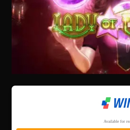
Available for r