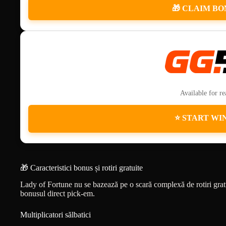
🎁 CLAIM BO
Available for r
⭐ START WI
🎁 Caracteristici bonus și rotiri gratuite
Lady of Fortune nu se bazează pe o scară complexă de rotiri gratui
bonusul direct pick-em.
Multiplicatori sălbatici