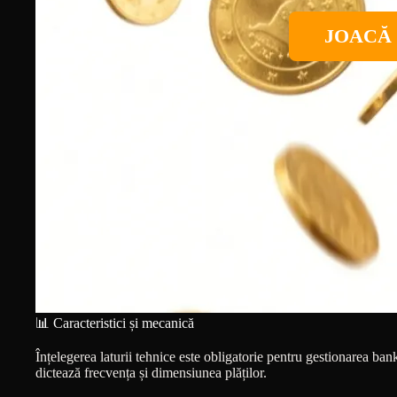
JOACĂ
📊 Caracteristici și mecanică
Înțelegerea laturii tehnice este obligatorie pentru gestionarea ban
dictează frecvența și dimensiunea plăților.