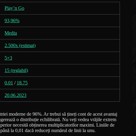
Play’n Go
93,96%
Mediu
2.500x (estimat)
5×3
15 (reglabil)
0.01
/
18.75
20.06.2023
iei moderne de 96%. Ar trebui să țineți cont de acest avantaj
ugerează o distribuție echilibrată. Nu veți vedea vrăjile extrem
superior necesită obținerea multiplicatorilor maximi. Liniile de
ti până la 0,01 dacă reduceți numărul de linii la unu.