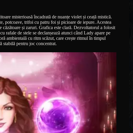
oare misterioasă încadrată de nuanțe violet și ceață mistică.
, potcoave, trifoi cu patru foi și picioare de iepure. Acestea
e căzătoare și zaruri. Grafica este clară. Dezvoltatorul a folosit
ii cu rafale de stele se declanșează atunci când Lady apare pe
ră ambientală cu ritm scăzut, care crește ritmul în timpul
 stabilă pentru joc concentrat.