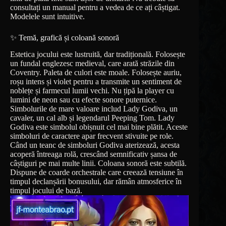
consultați un manual pentru a vedea de ce ați câștigat.
Modelele sunt intuitive.
✨ Temă, grafică și coloană sonoră
Estetica jocului este lustruită, dar tradițională. Folosește
un fundal englezesc medieval, care arată străzile din
Coventry. Paleta de culori este moale. Folosește auriu,
roșu intens și violet pentru a transmite un sentiment de
noblețe și farmecul lumii vechi. Nu țipă la player cu
lumini de neon sau cu efecte sonore puternice.
Simbolurile de mare valoare includ Lady Godiva, un
cavaler, un cal alb și legendarul Peeping Tom. Lady
Godiva este simbolul obișnuit cel mai bine plătit. Aceste
simboluri de caractere apar frecvent stivuite pe role.
Când un teanc de simboluri Godiva aterizează, acesta
acoperă întreaga rolă, crescând semnificativ șansa de
câștiguri pe mai multe linii. Coloana sonoră este subtilă.
Dispune de coarde orchestrale care creează tensiune în
timpul declanșării bonusului, dar rămân atmosferice în
timpul jocului de bază.