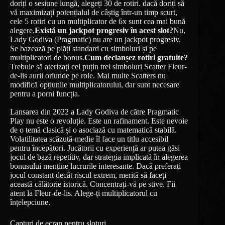
doriți o sesiune lungă, alegeți 30 de rotiri. dacă doriți să
vă maximizați potențialul de câștig într-un timp scurt,
cele 5 rotiri cu un multiplicator de 6x sunt cea mai bună
alegere.
Există un jackpot progresiv în acest slot?
Nu,
Lady Godiva (Pragmatic) nu are un jackpot progresiv.
Se bazează pe plăți standard cu simboluri și pe
multiplicatori de bonus.
Cum declanșez rotiri gratuite?
Trebuie să aterizați cel puțin trei simboluri Scatter Fleur-
de-lis aurii oriunde pe role. Mai multe Scatters nu
modifică opțiunile multiplicatorului, dar sunt necesare
pentru a porni funcția.
Lansarea din 2022 a Lady Godiva de către Pragmatic
Play nu este o revoluție. Este un rafinament. Este nevoie
de o temă clasică și o asociază cu matematică stabilă.
Volatilitatea scăzută-medie îl face un titlu accesibil
pentru începători. Jucătorii cu experiență ar putea găsi
jocul de bază repetitiv, dar strategia implicată în alegerea
bonusului menține lucrurile interesante. Dacă preferați
jocul constant decât riscul extrem, merită să faceți
această călătorie istorică. Concentrați-vă pe stive. Fii
atent la Fleur-de-lis. Alege-ți multiplicatorul cu
înțelepciune.
Capturi de ecran pentru sloturi