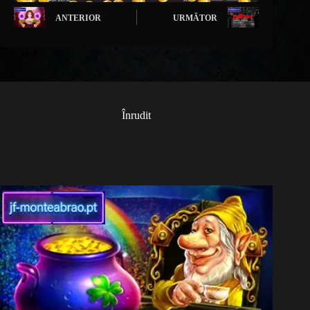
ANTERIOR
URMĂTOR
Înrudit