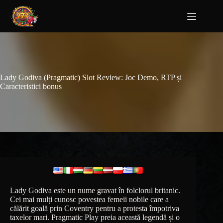
Lady Godiva (Pragmatic) Slot Review: Joc Demo, RTP și
Caracteristici bonus
Lady Godiva este un nume gravat în folclorul britanic.
Cei mai mulți cunosc povestea femeii nobile care a
călărit goală prin Coventry pentru a protesta împotriva
taxelor mari. Pragmatic Play preia această legendă și o