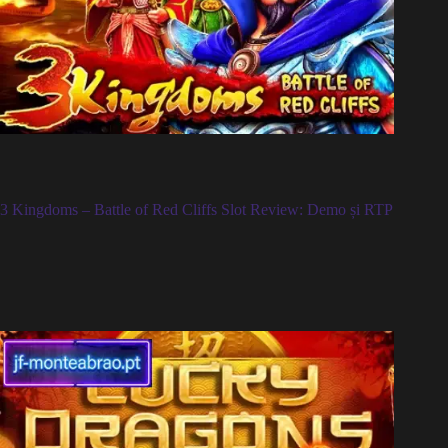
3 Kingdoms – Battle of Red Cliffs Slot Review: Demo și RTP