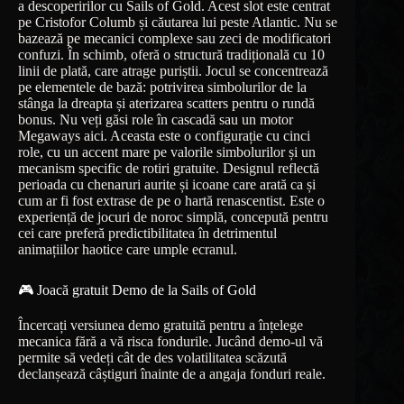
a descoperirilor cu Sails of Gold. Acest slot este centrat
pe Cristofor Columb și căutarea lui peste Atlantic. Nu se
bazează pe mecanici complexe sau zeci de modificatori
confuzi. În schimb, oferă o structură tradițională cu 10
linii de plată, care atrage puriștii. Jocul se concentrează
pe elementele de bază: potrivirea simbolurilor de la
stânga la dreapta și aterizarea scatters pentru o rundă
bonus. Nu veți găsi role în cascadă sau un motor
Megaways aici. Aceasta este o configurație cu cinci
role, cu un accent mare pe valorile simbolurilor și un
mecanism specific de rotiri gratuite. Designul reflectă
perioada cu chenaruri aurite și icoane care arată ca și
cum ar fi fost extrase de pe o hartă renascentist. Este o
experiență de jocuri de noroc simplă, concepută pentru
cei care preferă predictibilitatea în detrimentul
animațiilor haotice care umple ecranul.
🎮 Joacă gratuit Demo de la Sails of Gold
Încercați versiunea demo gratuită pentru a înțelege
mecanica fără a vă risca fondurile. Jucând demo-ul vă
permite să vedeți cât de des volatilitatea scăzută
declanșează câștiguri înainte de a angaja fonduri reale.