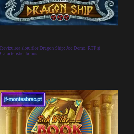
Revizuirea sloturilor Dragon Ship: Joc Demo, RTP și
Caracteristici bonus