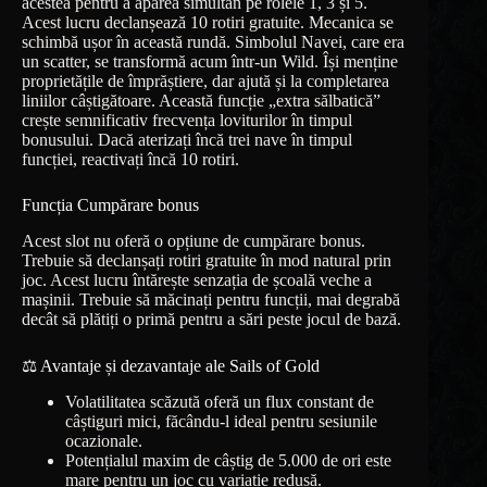
acestea pentru a apărea simultan pe rolele 1, 3 și 5.
Acest lucru declanșează 10 rotiri gratuite. Mecanica se
schimbă ușor în această rundă. Simbolul Navei, care era
un scatter, se transformă acum într-un Wild. Își menține
proprietățile de împrăștiere, dar ajută și la completarea
liniilor câștigătoare. Această funcție „extra sălbatică”
crește semnificativ frecvența loviturilor în timpul
bonusului. Dacă aterizați încă trei nave în timpul
funcției, reactivați încă 10 rotiri.
Funcția Cumpărare bonus
Acest slot nu oferă o opțiune de cumpărare bonus.
Trebuie să declanșați rotiri gratuite în mod natural prin
joc. Acest lucru întărește senzația de școală veche a
mașinii. Trebuie să măcinați pentru funcții, mai degrabă
decât să plătiți o primă pentru a sări peste jocul de bază.
⚖️ Avantaje și dezavantaje ale Sails of Gold
Volatilitatea scăzută oferă un flux constant de
câștiguri mici, făcându-l ideal pentru sesiunile
ocazionale.
Potențialul maxim de câștig de 5.000 de ori este
mare pentru un joc cu variație redusă.