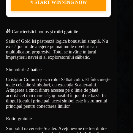
⭐ START WINNING NOW
🎁 Caracteristici bonus și rotiri gratuite
Sails of Gold își păstrează logica bonusului simplă. Nu
există jocuri de alegere pe mai multe niveluri sau
multiplicatori progresivi. Totul se învârte în jurul
împrăștierii navei și al exploratorului sălbatic.
Simboluri sălbatice
Cristofor Columb joacă rolul Sălbaticului. El înlocuiește
toate celelalte simboluri, cu excepția Scatter-ului.
Atingerea a cinci dintre acestea pe o linie de plată
acordă cel mai mare câștig posibil în jocul de bază. În
timpul jocului principal, acest simbol este instrumentul
principal pentru conectarea liniilor.
Rotiri gratuite
Simbolul navei este Scatter. Aveți nevoie de trei dintre