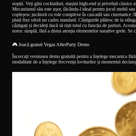
nopții. Veți găsi cocktailuri, mașini high-end și priveliști clasice a
Mecanismul său este ușor, făcându-l ideal pentru jocul mobil sau
copleșesc jucătorii cu role complexe în cascadă sau cinematice 3D
plată fixe oferă un cadru standard. Câștigurile plătesc de la stânga 
câștigați și decideți dacă să riști totul cu funcția de pariuri. Aces
noroc simplă, fără a distra atenția elementelor narative grele. Se 
🎮 Joacă gratuit Vegas AfterParty Demo
Încercați versiunea demo gratuită pentru a înțelege mecanica făr
modalitate de a înțelege frecvența loviturilor și momentul declanșăr