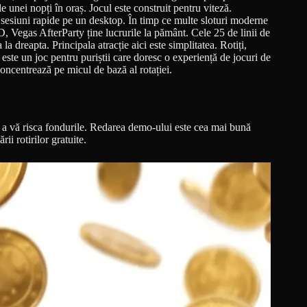
le unei nopți în oraș. Jocul este construit pentru viteză.
 sesiuni rapide pe un desktop. În timp ce multe sloturi moderne
, Vegas AfterParty ține lucrurile la pământ. Cele 25 de linii de
la dreapta. Principala atracție aici este simplitatea. Rotiți,
ta este un joc pentru puriștii care doresc o experiență de jocuri de
concentrează pe micul de bază al rotației.
ă a vă risca fondurile. Redarea demo-ului este cea mai bună
ii rotirilor gratuite.