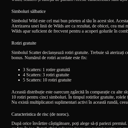
Simboluri sălbatice
Simbolul Wild este cel mai bun prieten al tău în acest slot. Acesta 
Aterizarea unei linii de Wilds are ca rezultat, de obicei, cea mai 
Wilds apar suficient de frecvent pentru a acoperi golurile în combi
Rotiri gratuite
Simbolul Scatter declanșează rotiri gratuite. Trebuie să aterizați c
bonus. Numărul de rotiri acordate este fix:
3 Scatters: 1 rotire gratuită
4 Scatters: 3 rotiri gratuite
5 Scatters: 10 rotiri gratuite
Această distribuție este oarecum zgârcită în comparație cu alte sl
10 rotiri pentru cinci simboluri. În timpul rotirilor gratuite, rolel
Nu există multiplicatori suplimentari activi în această rundă, ceea
Caracteristica de risc (de noroc).
După orice învârtire câștigătoare, poți alege să-ți pariezi premiul. 