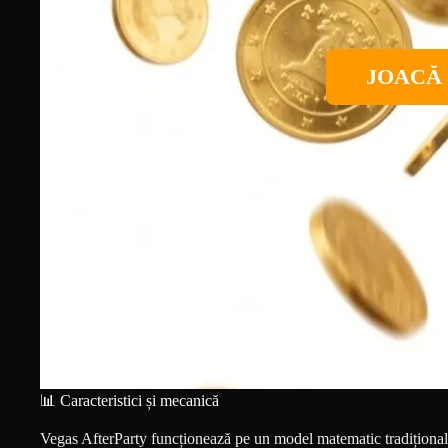
JOACĂ
📊 Caracteristici și mecanică
Vegas AfterParty funcționează pe un model matematic tradițional. 