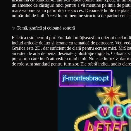
un amestec de câștiguri mici pentru a vă menține pe linia de plutir
mare valoare sau a pariurilor de succes. Deoarece liniile de plată s
numărului de linii. Acest lucru menține structura de pariuri consist
✨ Temă, grafică și coloană sonoră
Estetica este neonul pur. Fundalul înfățișează un orizont neclar 
includ articole de lux și icoane cu tematică de petrecere. Veți ve
Grafica este 2D, dar suficient de clară pentru ecrane mici. MrSlott
amestec de artă de benzi desenate și ilustrație digitală. Coloana s
pulsatoriu care imită atmosfera unui club. Nu este intruziv, dar me
de role sunt standard pentru furnizor. Ele oferă indicii audio clare,