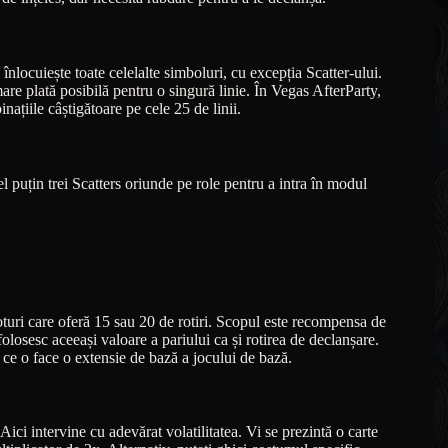
înlocuiește toate celelalte simboluri, cu excepția Scatter-ului.
mare plată posibilă pentru o singură linie. În Vegas AfterParty,
națiile câștigătoare pe cele 25 de linii.
el puțin trei Scatters oriunde pe role pentru a intra în modul
oturi care oferă 15 sau 20 de rotiri. Scopul este recompensa de
e folosesc aceeași valoare a pariului ca și rotirea de declanșare.
 ce o face o extensie de bază a jocului de bază.
Aici intervine cu adevărat volatilitatea. Vi se prezintă o carte