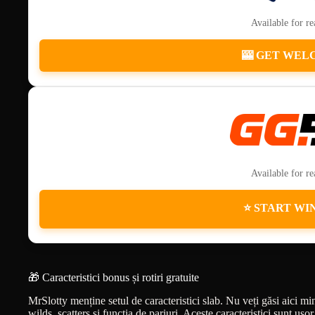
Available for r
🎰 GET WEL
Available for r
⭐ START WI
🎁 Caracteristici bonus și rotiri gratuite
MrSlotty menține setul de caracteristici slab. Nu veți găsi aici m
wilds, scatters și funcția de pariuri. Aceste caracteristici sunt ușo