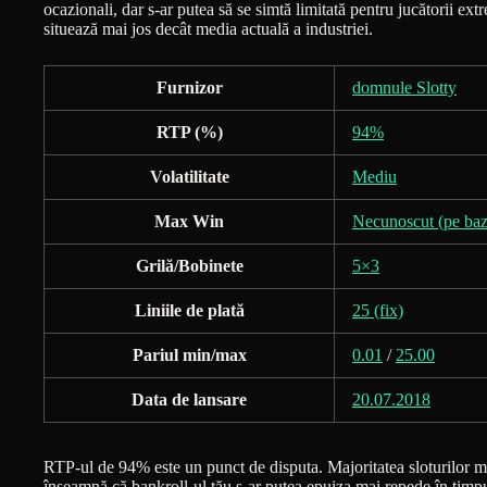
ocazionali, dar s-ar putea să se simtă limitată pentru jucătorii ex
situează mai jos decât media actuală a industriei.
Furnizor
domnule Slotty
RTP (%)
94%
Volatilitate
Mediu
Max Win
Necunoscut (pe baza
Grilă/Bobinete
5×3
Liniile de plată
25 (fix)
Pariul min/max
0.01
/
25.00
Data de lansare
20.07.2018
RTP-ul de 94% este un punct de disputa. Majoritatea sloturilor 
înseamnă că bankroll-ul tău s-ar putea epuiza mai repede în timpul