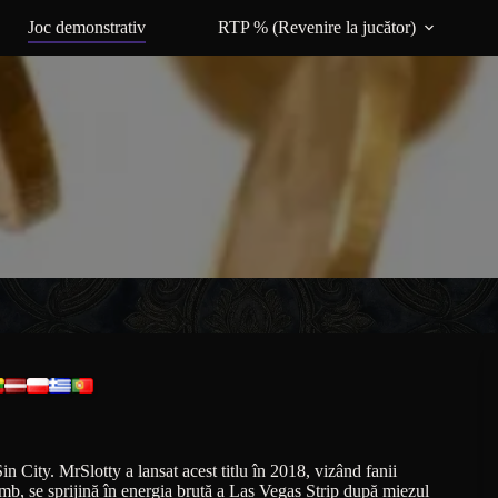
Joc demonstrativ
RTP % (Revenire la jucător)
n City. MrSlotty a lansat acest titlu în 2018, vizând fanii
mb, se sprijină în energia brută a Las Vegas Strip după miezul