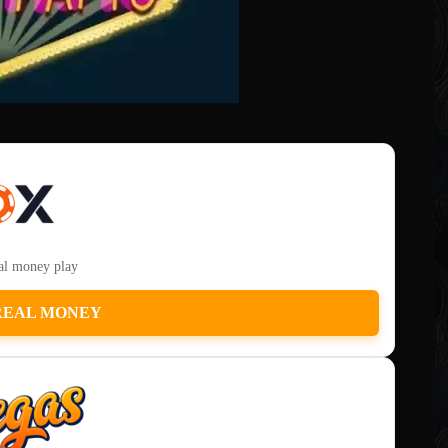
eal money play
 REAL MONEY