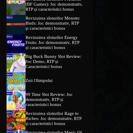
(BF Games): Joc demonstrativ,
RTP și caracteristici bonus
Revizuirea sloturilor Monster
Birds: Joc demonstrativ, RTP
și caracteristici bonus
Revizuirea sloturilor Energy
Fruits: Joc demonstrativ, RTP
și caracteristici bonus
Big Buck Bunny Slot Review:
Joc Demo, RTP și
Caracteristici bonus
Zeii Olimpului
99 Time Slot Review: Joc
demonstrativ, RTP și
caracteristici bonus
Revizuirea sloturilor Rage to
Riches: Joc demonstrativ, RTP
și caracteristici bonus
Revizuirea sloturilor Magic Of