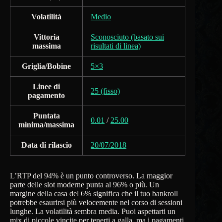
Volatilità
Medio
Vittoria
Sconosciuto (basato sui
massima
risultati di linea)
Griglia/Bobine
5×3
Linee di
25 (fisso)
pagamento
Puntata
0.01
/
25.00
minima/massima
Data di rilascio
20/07/2018
L’RTP del 94% è un punto controverso. La maggior
parte delle slot moderne punta al 96% o più. Un
margine della casa del 6% significa che il tuo bankroll
potrebbe esaurirsi più velocemente nel corso di sessioni
lunghe. La volatilità sembra media. Puoi aspettarti un
mix di piccole vincite per tenerti a galla, ma i pagamenti