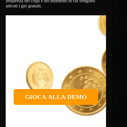
frequenza dei colpi e del momento in cui vengono
attivati ​​i giri gratuiti.
GIOCA ALLA DEMO