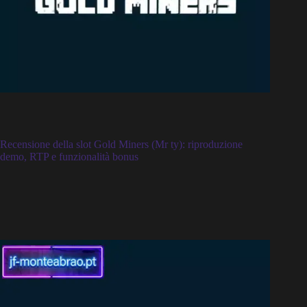
Recensione della slot Gold Miners (Mr ty): riproduzione
demo, RTP e funzionalità bonus