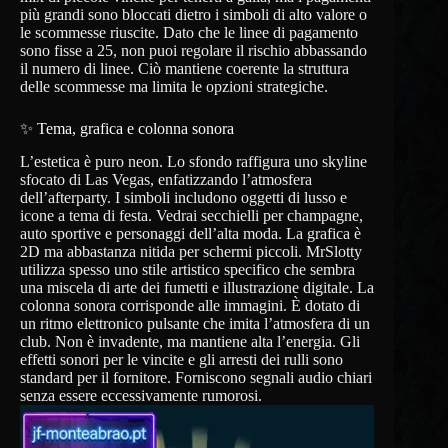
più grandi sono bloccati dietro i simboli di alto valore o
le scommesse riuscite. Dato che le linee di pagamento
sono fisse a 25, non puoi regolare il rischio abbassando
il numero di linee. Ciò mantiene coerente la struttura
delle scommesse ma limita le opzioni strategiche.
✨ Tema, grafica e colonna sonora
L’estetica è puro neon. Lo sfondo raffigura uno skyline
sfocato di Las Vegas, enfatizzando l’atmosfera
dell’afterparty. I simboli includono oggetti di lusso e
icone a tema di festa. Vedrai secchielli per champagne,
auto sportive e personaggi dell’alta moda. La grafica è
2D ma abbastanza nitida per schermi piccoli. MrSlotty
utilizza spesso uno stile artistico specifico che sembra
una miscela di arte dei fumetti e illustrazione digitale. La
colonna sonora corrisponde alle immagini. È dotato di
un ritmo elettronico pulsante che imita l’atmosfera di un
club. Non è invadente, ma mantiene alta l’energia. Gli
effetti sonori per le vincite e gli arresti dei rulli sono
standard per il fornitore. Forniscono segnali audio chiari
senza essere eccessivamente rumorosi.