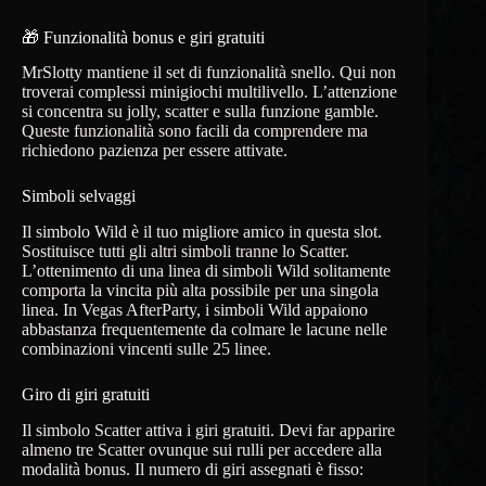
🎁 Funzionalità bonus e giri gratuiti
MrSlotty mantiene il set di funzionalità snello. Qui non
troverai complessi minigiochi multilivello. L’attenzione
si concentra su jolly, scatter e sulla funzione gamble.
Queste funzionalità sono facili da comprendere ma
richiedono pazienza per essere attivate.
Simboli selvaggi
Il simbolo Wild è il tuo migliore amico in questa slot.
Sostituisce tutti gli altri simboli tranne lo Scatter.
L’ottenimento di una linea di simboli Wild solitamente
comporta la vincita più alta possibile per una singola
linea. In Vegas AfterParty, i simboli Wild appaiono
abbastanza frequentemente da colmare le lacune nelle
combinazioni vincenti sulle 25 linee.
Giro di giri gratuiti
Il simbolo Scatter attiva i giri gratuiti. Devi far apparire
almeno tre Scatter ovunque sui rulli per accedere alla
modalità bonus. Il numero di giri assegnati è fisso: