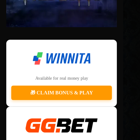
Available for real money play
🎁 CLAIM BONUS & PLAY