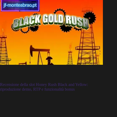
Recensione della slot Honey Rush Black and Yellow:
riproduzione demo, RTP e funzionalità bonus