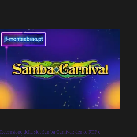
Recensione della slot Samba Carnival: demo, RTP e