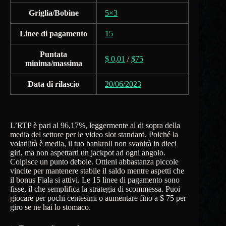
Griglia/Bobine
5×3
Linee di pagamento
15
Puntata
$ 0,01
/
$75
minima/massima
Data di rilascio
20/06/2023
L’RTP è pari al 96,17%, leggermente al di sopra della
media del settore per le video slot standard. Poiché la
volatilità è media, il tuo bankroll non svanirà in dieci
giri, ma non aspettarti un jackpot ad ogni angolo.
Colpisce un punto debole. Ottieni abbastanza piccole
vincite per mantenere stabile il saldo mentre aspetti che
il bonus Fiala si attivi. Le 15 linee di pagamento sono
fisse, il che semplifica la strategia di scommessa. Puoi
giocare per pochi centesimi o aumentare fino a $ 75 per
giro se ne hai lo stomaco.