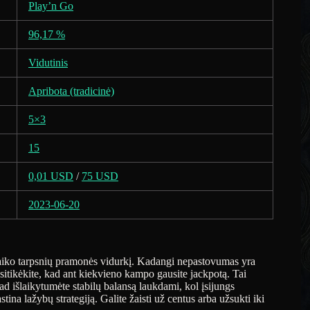
Play’n Go
96,17 %
Vidutinis
Apribota (tradicinė)
5×3
15
0,01 USD
/
75 USD
2023-06-20
ų laiko tarpsnių pramonės vidurkį. Kadangi nepastovumas yra
sitikėkite, kad ant kiekvieno kampo gausite jackpotą. Tai
d išlaikytumėte stabilų balansą laukdami, kol įsijungs
tina lažybų strategiją. Galite žaisti už centus arba užsukti iki