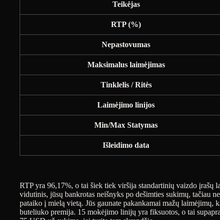
Teikėjas
RTP (%)
Nepastovumas
Maksimalus laimėjimas
Tinklelis / Ritės
Laimėjimo linijos
Min/Max Statymas
Išleidimo data
RTP yra 96,17%, o tai šiek tiek viršija standartinių vaizdo įraš
vidutinis, jūsų bankrotas neišnyks po dešimties sukimų, tačiau ne
pataiko į mielą vietą. Jūs gaunate pakankamai mažų laimėjimų, ka
buteliuko premija. 15 mokėjimo linijų yra fiksuotos, o tai supapras