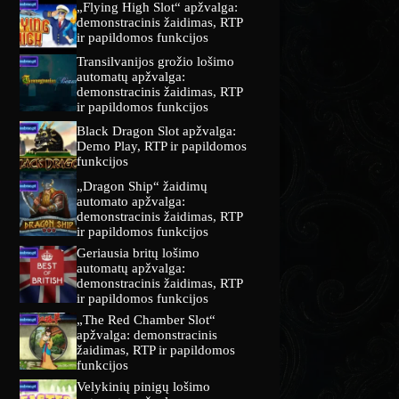
„Flying High Slot“ apžvalga:
demonstracinis žaidimas, RTP
ir papildomos funkcijos
Transilvanijos grožio lošimo
automatų apžvalga:
demonstracinis žaidimas, RTP
ir papildomos funkcijos
Black Dragon Slot apžvalga:
Demo Play, RTP ir papildomos
funkcijos
„Dragon Ship“ žaidimų
automato apžvalga:
demonstracinis žaidimas, RTP
ir papildomos funkcijos
Geriausia britų lošimo
automatų apžvalga:
demonstracinis žaidimas, RTP
ir papildomos funkcijos
„The Red Chamber Slot“
apžvalga: demonstracinis
žaidimas, RTP ir papildomos
funkcijos
Velykinių pinigų lošimo