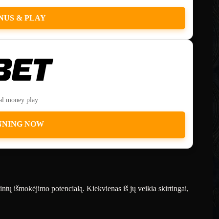
NUS & PLAY
eal money play
NNING NOW
tų išmokėjimo potencialą. Kiekvienas iš jų veikia skirtingai,