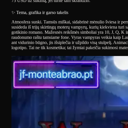
75 USD už sukimą, jei turite tam skrandžio.
✨ Tema, grafika ir garso takelis
Atmosfera sunki. Tamsūs miškai, sidabrinė mėnulio šviesa ir pers
susideda iš trijų skirtingų moterų vampyrų, kurių kiekviena turi s
gotikinio romano. Mažesnės reikšmės simboliai yra 10, J, Q, K ir A
raudonumo raštu tamsiame fone. Vyras vampyras veikia kaip Lauki
ant vidurinio būgno, jis išsiplečia ir užpildo visą stulpelį. Animacij
logotipo. Tai ne tik kosmetika; tai žymiai pakeičia sukimosi mat