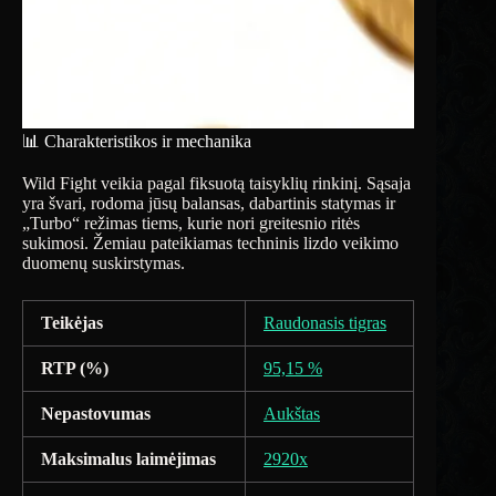
📊 Charakteristikos ir mechanika
Wild Fight veikia pagal fiksuotą taisyklių rinkinį. Sąsaja
yra švari, rodoma jūsų balansas, dabartinis statymas ir
„Turbo“ režimas tiems, kurie nori greitesnio ritės
sukimosi. Žemiau pateikiamas techninis lizdo veikimo
duomenų suskirstymas.
Teikėjas
Raudonasis tigras
RTP (%)
95,15 %
Nepastovumas
Aukštas
Maksimalus laimėjimas
2920x