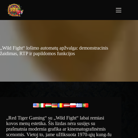
„Wild Fight“ lošimo automatų apžvalga: demonstracinis
žaidimas, RTP ir papildomos funkcijos
„Red Tiger Gaming“ su „Wild Fight“ labai remiasi
kovos menų estetika. Šis lizdas nėra susijęs su
prašmatnia modernia grafika ar kinematografinėmis
scenomis. Vietoj to, jame užfiksuota 1970-ųjų kung-fu