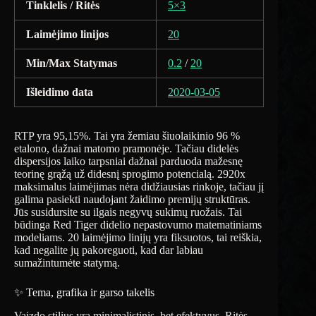
Tinklelis / Ritės
5×3
Laimėjimo linijos
20
Min/Max Statymas
0.2
/
20
Išleidimo data
2020-03-05
RTP yra 95,15%. Tai yra žemiau šiuolaikinio 96 %
etalono, dažnai matomo pramonėje. Tačiau didelės
dispersijos laiko tarpsniai dažnai parduoda mažesnę
teorinę grąžą už didesnį sprogimo potencialą. 2920x
maksimalus laimėjimas nėra didžiausias rinkoje, tačiau jį
galima pasiekti naudojant žaidimo premijų struktūras.
Jūs susidursite su ilgais negyvų sukimų ruožais. Tai
būdinga Red Tiger didelio nepastovumo matematiniams
modeliams. 20 laimėjimo linijų yra fiksuotos, tai reiškia,
kad negalite jų pakoreguoti, kad dar labiau
sumažintumėte statymą.
✨ Tema, grafika ir garso takelis
Vaizdo stilius yra minimalistinis, bet efektyvus. Ritės