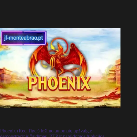
Phoenix (Red Tiger) lošimo automatų apžvalga:
demonstracinis žaidimas, RTP ir papildomos funkcijos