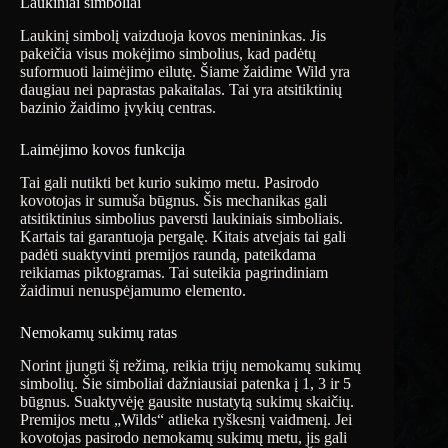
Laukiniai simboliai
Laukinį simbolį vaizduoja kovos menininkas. Jis
pakeičia visus mokėjimo simbolius, kad padėtų
suformuoti laimėjimo eilutę. Šiame žaidime Wild yra
daugiau nei paprastas pakaitalas. Tai yra atsitiktinių
bazinio žaidimo įvykių centras.
Laimėjimo kovos funkcija
Tai gali nutikti bet kurio sukimo metu. Pasirodo
kovotojas ir sumuša būgnus. Šis mechanikas gali
atsitiktinius simbolius paversti laukiniais simboliais.
Kartais tai garantuoja pergalę. Kitais atvejais tai gali
padėti suaktyvinti premijos raundą, pateikdama
reikiamas piktogramas. Tai suteikia pagrindiniam
žaidimui nenuspėjamumo elemento.
Nemokamų sukimų ratas
Norint įjungti šį režimą, reikia trijų nemokamų sukimų
simbolių. Šie simboliai dažniausiai patenka į 1, 3 ir 5
būgnus. Suaktyvėję gausite nustatytą sukimų skaičių.
Premijos metu „Wilds“ atlieka ryškesnį vaidmenį. Jei
kovotojas pasirodo nemokamų sukimų metu, jis gali