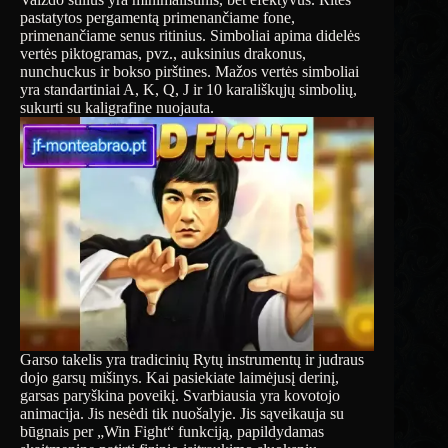
pastatytos pergamentą primenančiame fone,
primenančiame senus ritinius. Simboliai apima didelės
vertės piktogramas, pvz., auksinius drakonus,
nunchuckus ir bokso pirštines. Mažos vertės simboliai
yra standartiniai A, K, Q, J ir 10 karališkųjų simbolių,
sukurti su kaligrafine nuojauta.
Garso takelis yra tradicinių Rytų instrumentų ir judraus
dojo garsų mišinys. Kai pasiekiate laimėjusį derinį,
garsas paryškina poveikį. Svarbiausia yra kovotojo
animacija. Jis nesėdi tik nuošalyje. Jis sąveikauja su
būgnais per „Win Fight“ funkciją, papildydamas