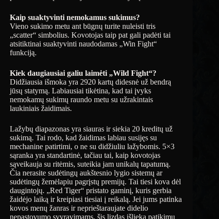
Kaip suaktyvinti nemokamus sukimus?
Vieno sukimo metu ant būgnų turite nuleisti tris
„scatter“ simbolius. Kovotojas taip pat gali padėti tai
atsitiktinai suaktyvinti naudodamas „Win Fight“
funkciją.
Kiek daugiausiai galiu laimėti „Wild Fight“?
Didžiausia išmoka yra 2920 kartų didesnė už bendrą
jūsų statymą. Labiausiai tikėtina, kad tai įvyks
nemokamų sukimų raundo metu su užrakintais
laukiniais žaidimais.
Lažybų diapazonas yra siauras ir siekia 20 kreditų už
sukimą. Tai rodo, kad žaidimas labiau susijęs su
mechanine patirtimi, o ne su didžiuliu lažybomis. 5×3
sąranka yra standartinė, tačiau tai, kaip kovotojas
sąveikauja su ritėmis, suteikia jam unikalų tapatumą.
Čia nerasite sudėtingų aukštesnio lygio sistemų ar
sudėtingų žemėlapiu pagrįstų premijų. Tai tiesi kova dėl
daugintojų. „Red Tiger“ pristato gaminį, kuris gerbia
žaidėjo laiką ir kreipiasi tiesiai į reikalą. Jei jums patinka
kovos menų žanras ir neprieštaraujate didelio
nepastovumo svyravimams, šis lizdas išlieka patikimu