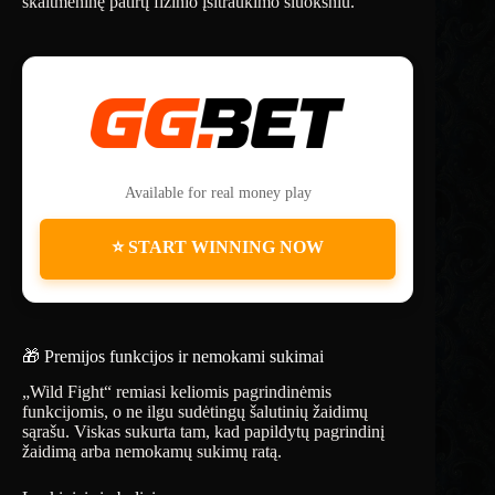
skaitmeninę patirtį fizinio įsitraukimo sluoksniu.
Available for real money play
⭐ START WINNING NOW
🎁 Premijos funkcijos ir nemokami sukimai
„Wild Fight“ remiasi keliomis pagrindinėmis
funkcijomis, o ne ilgu sudėtingų šalutinių žaidimų
sąrašu. Viskas sukurta tam, kad papildytų pagrindinį
žaidimą arba nemokamų sukimų ratą.