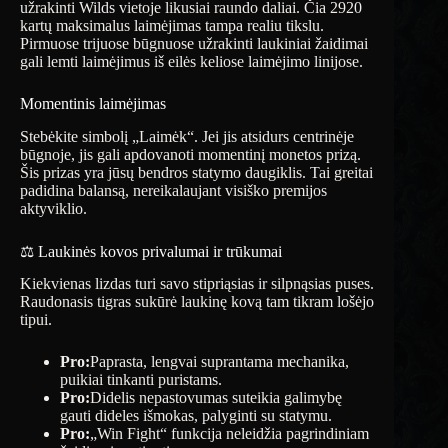
užrakinti Wilds vietoje likusiai raundo daliai. Čia 2920
kartų maksimalus laimėjimas tampa realiu tikslu.
Pirmuose trijuose būgnuose užrakinti laukiniai žaidimai
gali lemti laimėjimus iš eilės keliose laimėjimo linijose.
Momentinis laimėjimas
Stebėkite simbolį „Laimėk“. Jei jis atsidurs centrinėje
būgnoje, jis gali apdovanoti momentinį monetos prizą.
Šis prizas yra jūsų bendros statymo daugiklis. Tai greitai
padidina balansą, nereikalaujant visiško premijos
aktyviklio.
⚖️ Laukinės kovos privalumai ir trūkumai
Kiekvienas lizdas turi savo stipriąsias ir silpnąsias puses.
Raudonasis tigras sukūrė laukinę kovą tam tikram lošėjo
tipui.
Pro:
Paprasta, lengvai suprantama mechanika,
puikiai tinkanti puristams.
Pro:
Didelis nepastovumas suteikia galimybę
gauti dideles išmokas, palyginti su statymu.
Pro:
„Win Fight“ funkcija neleidžia pagrindiniam