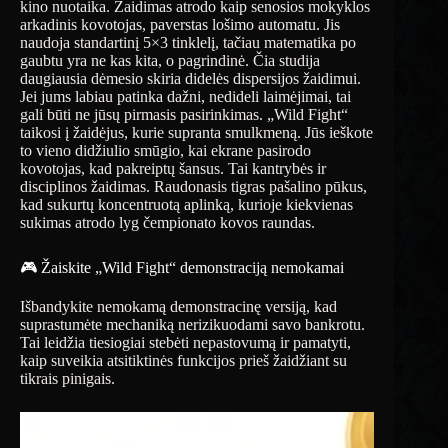
kino nuotaika. Žaidimas atrodo kaip senosios mokyklos
arkadinis kovotojas, paverstas lošimo automatu. Jis
naudoja standartinį 5×3 tinklelį, tačiau matematika po
gaubtu yra ne kas kita, o pagrindinė. Čia studija
daugiausia dėmesio skiria didelės dispersijos žaidimui.
Jei jums labiau patinka dažni, nedideli laimėjimai, tai
gali būti ne jūsų pirmasis pasirinkimas. „Wild Fight“
taikosi į žaidėjus, kurie supranta smulkmeną. Jūs ieškote
to vieno didžiulio smūgio, kai ekrane pasirodo
kovotojas, kad pakreiptų šansus. Tai kantrybės ir
disciplinos žaidimas. Raudonasis tigras pašalino pūkus,
kad sukurtų koncentruotą aplinką, kurioje kiekvienas
sukimas atrodo lyg čempionato kovos raundas.
🎮 Žaiskite „Wild Fight“ demonstraciją nemokamai
Išbandykite nemokamą demonstracinę versiją, kad
suprastumėte mechaniką nerizikuodami savo bankrotu.
Tai leidžia tiesiogiai stebėti nepastovumą ir pamatyti,
kaip suveikia atsitiktinės funkcijos prieš žaidžiant su
tikrais pinigais.