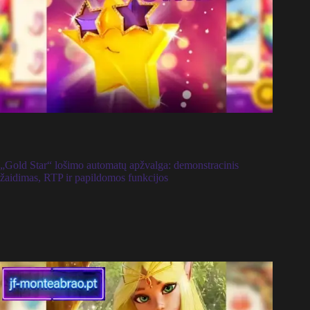
„Gold Star“ lošimo automatų apžvalga: demonstracinis
žaidimas, RTP ir papildomos funkcijos