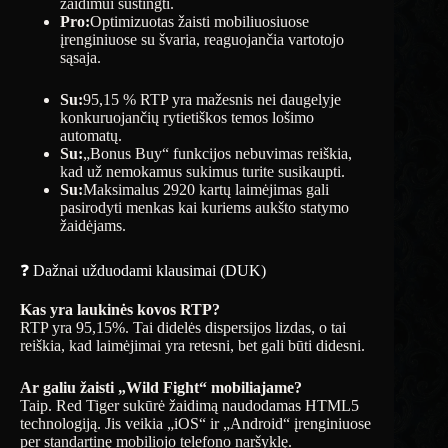
žaidimui sustingti.
Pro:
Optimizuotas žaisti mobiliuosiuose
įrenginiuose su švaria, reaguojančia vartotojo
sąsaja.
Su:
95,15 % RTP yra mažesnis nei daugelyje
konkuruojančių rytietiškos temos lošimo
automatų.
Su:
„Bonus Buy“ funkcijos nebuvimas reiškia,
kad už nemokamus sukimus turite susikaupti.
Su:
Maksimalus 2920 kartų laimėjimas gali
pasirodyti menkas kai kuriems aukšto statymo
žaidėjams.
❓ Dažnai užduodami klausimai (DUK)
Kas yra laukinės kovos RTP?
RTP yra 95,15%. Tai didelės dispersijos lizdas, o tai
reiškia, kad laimėjimai yra retesni, bet gali būti didesni.
Ar galiu žaisti „Wild Fight“ mobiliajame?
Taip. Red Tiger sukūrė žaidimą naudodamas HTML5
technologiją. Jis veikia „iOS“ ir „Android“ įrenginiuose
per standartinę mobiliojo telefono naršyklę.