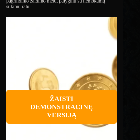
pagrindinio žaidimo metu, palyginti su nemokamų
sukimų ratu.
ŽAISTI
DEMONSTRACINĘ
VERSIJĄ