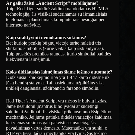
Ar galiu žaisti „Ancient Script“ mobiliajame?
Taip. Red Tiger sukūrė žaidimą naudodamas HTML5
technologiją. Jis visiškai suderinamas su išmaniaisiais
telefonais ir planšetiniais kompiuteriais tiesiogiai per
interneto naršyklę.
Kaip suaktyvinti nemokamus sukimus?
Bet kurioje penkių būgnų vietoje turite nuleisti tris
slinkimo simbolius (kurie veikia kaip išsklaidymas).
Taip prasidės premijos raundas, kurio simboliai padidės
kiekvienam laimėjimui.
Koks didžiausias laimėjimas šiame lošimo automate?
Didžiausia išmokėjimo riba yra 1 447 karto didesnė už
jūsų bendrą statymą. Tai pasiekiama užpildžius visą
tinklelį daugiausiai uždirbančio faraono simboliu.
Red Tiger’s Ancient Script yra mėsos ir bulvių lizdas.
Jame nesiūlomi įmantrūs kino įvadai ar sudėtingi
šalutiniai žaidimai. Jis visiškai priklauso nuo išsiplėtimo
mechaniko. Jei jums patinka didelės variacijos žaidimas,
kai vienas sukimas gali pakeisti seanso eigą, šis
pavadinimas vertas dėmesio. Matematika yra sunki, o
RTP yra liesa, tačiau mechanika yra tvirta. Šis lošimo