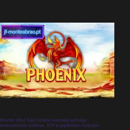
Phoenix (Red Tiger) lošimo automatų apžvalga:
demonstracinis žaidimas, RTP ir papildomos funkcijos