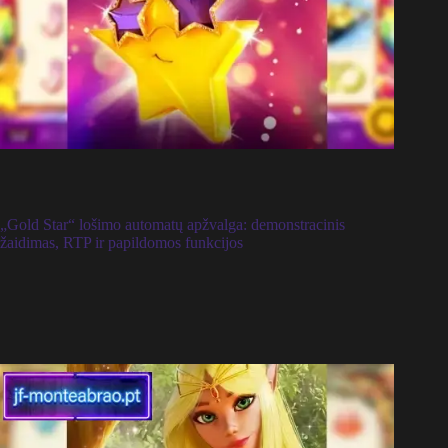
„Gold Star“ lošimo automatų apžvalga: demonstracinis
žaidimas, RTP ir papildomos funkcijos