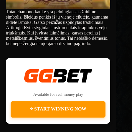
Tutanchamono kaukė yra pelningiausias žaidimo
simbolis. Išleidus penkis iš jų vienoje eilutėje, gaunama
didelė išmoka. Garso peizažas užpildytas tradiciniais
Artimųjų Rytų styginiais instrumentais ir aplinkos vėjo
triukšmais. Kai įvyksta laimėjimas, garsas pereina į
metališkesnius, šventinius tonus. Tai neblaško dėmesio,
bet neperžengia naujo garso dizaino pagrindo.
Available for real money play
⭐ START WINNING NOW