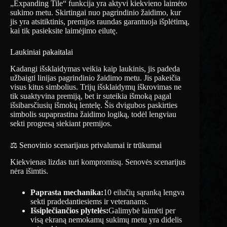
„Expanding Tile“ funkcija yra aktyvi kiekvieno laimėto
sukimo metu. Skirtingai nuo pagrindinio žaidimo, kur
jis yra atsitiktinis, premijos raundas garantuoja išplėtimą,
kai tik pasieksite laimėjimo eilutę.
Laukiniai pakaitalai
Kadangi išsklaidymas veikia kaip laukinis, jis padeda
užbaigti linijas pagrindinio žaidimo metu. Jis pakeičia
visus kitus simbolius. Trijų išsklaidymų iškrovimas ne
tik suaktyvina premiją, bet ir suteikia išmoką pagal
išsibarsčiusių išmokų lentelę. Šis dvigubos paskirties
simbolis supaprastina žaidimo logiką, todėl lengviau
sekti progresą siekiant premijos.
⚖️ Senovinio scenarijaus privalumai ir trūkumai
Kiekvienas lizdas turi kompromisų. Senovės scenarijus
nėra išimtis.
Paprasta mechanika:
10 eilučių sąranką lengva
sekti pradedantiesiems ir veteranams.
Išsiplečiančios plytelės:
Galimybė laimėti per
visą ekraną nemokamų sukimų metu yra didelis