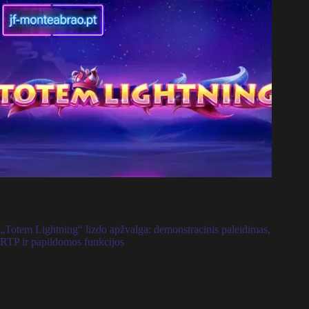
„Totem Lightning“ lizdo apžvalga: demonstracinis paleidimas,
RTP ir papildomos funkcijos