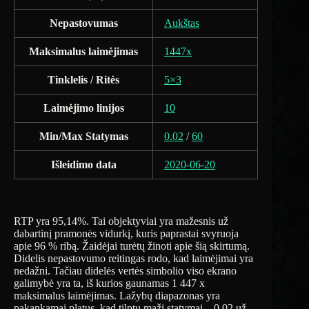
Nepastovumas
Aukštas
Maksimalus laimėjimas
1447x
Tinklelis / Ritės
5×3
Laimėjimo linijos
10
Min/Max Statymas
0.02
/
60
Išleidimo data
2020-06-20
RTP yra 95,14%. Tai objektyviai yra mažesnis už
dabartinį pramonės vidurkį, kuris paprastai svyruoja
apie 96 % ribą. Žaidėjai turėtų žinoti apie šią skirtumą.
Didelis nepastovumo reitingas rodo, kad laimėjimai yra
nedažni. Tačiau didelės vertės simbolio viso ekrano
galimybė yra ta, iš kurios gaunamas 1 447 x
maksimalus laimėjimas. Lažybų diapazonas yra
pakankamai platus, kad tilptų maži statymai – 0,02 už