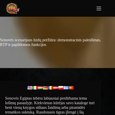
Senovės scenarijaus lizdų peržiūra: demonstracinis paleidimas,
RTP ir papildomos funkcijos
Senovės Egiptas tebėra labiausiai perdirbama tema
lošimų pasaulyje. Kiekvienas kūrėjas savo kataloge turi
bent vieną knygos stiliaus žaidimą arba piramidės
tematikos suktuką. Raudonasis tigras įžengė į šią