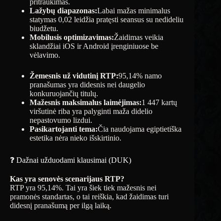
pritraukimas.
Lažybų diapazonas:
Labai mažas minimalus
statymas 0,02 leidžia pratęsti seansus su nedideliu
biudžetu.
Mobilusis optimizavimas:
Žaidimas veikia
sklandžiai iOS ir Android įrenginiuose be
vėlavimo.
Žemesnis už vidutinį RTP:
95,14% namo
pranašumas yra didesnis nei daugelio
konkuruojančių titulų.
Mažesnis maksimalus laimėjimas:
1 447 kartų
viršutinė riba yra palyginti maža didelio
nepastovumo lizdui.
Pasikartojanti tema:
Čia naudojama egiptietiška
estetika nėra nieko išskirtinio.
❓ Dažnai užduodami klausimai (DUK)
Kas yra senovės scenarijaus RTP?
RTP yra 95,14%. Tai yra šiek tiek mažesnis nei
pramonės standartas, o tai reiškia, kad žaidimas turi
didesnį pranašumą per ilgą laiką.