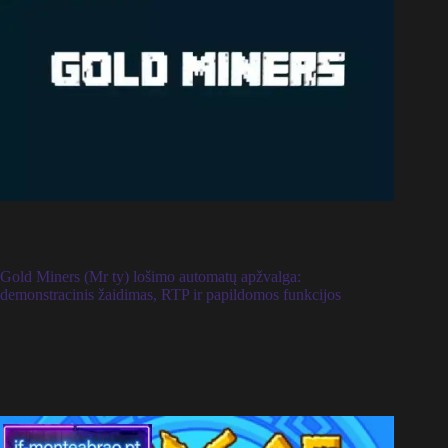
Gold Miners (Mr ty) lošimo automatų apžvalga:
demonstracinis žaidimas, RTP ir papildomos funkcijos