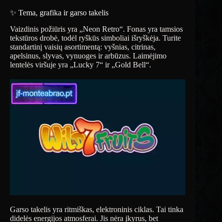
✨ Tema, grafika ir garso takelis
Vaizdinis požiūris yra „Neon Retro“. Fonas yra tamsios
tekstūros drobė, todėl ryškūs simboliai išryškėja. Turite
standartinį vaisių asortimentą: vyšnias, citrinas,
apelsinus, slyvas, vynuoges ir arbūzus. Laimėjimo
lentelės viršuje yra „Lucky 7“ ir „Gold Bell“.
Garso takelis yra ritmiškas, elektroninis ciklas. Tai tinka
didelės energijos atmosferai. Jis nėra įkyrus, bet