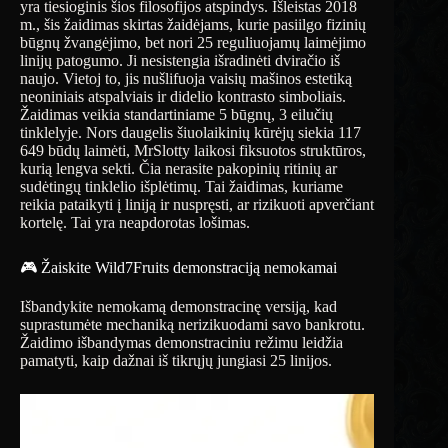
yra tiesioginis šios filosofijos atspindys. Išleistas 2018
m., šis žaidimas skirtas žaidėjams, kurie pasiilgo fizinių
būgnų žvangėjimo, bet nori 25 reguliuojamų laimėjimo
linijų patogumo. Ji nesistengia išradinėti dviračio iš
naujo. Vietoj to, jis nušlifuoja vaisių mašinos estetiką
neoniniais atspalviais ir didelio kontrasto simboliais.
Žaidimas veikia standartiniame 5 būgnų, 3 eilučių
tinklelyje. Nors daugelis šiuolaikinių kūrėjų siekia 117
649 būdų laimėti, MrSlotty laikosi fiksuotos struktūros,
kurią lengva sekti. Čia nerasite pakopinių ritinių ar
sudėtingų tinklelio išplėtimų. Tai žaidimas, kuriame
reikia pataikyti į liniją ir nuspręsti, ar rizikuoti apverčiant
kortelę. Tai yra neapdorotas lošimas.
🎮 Žaiskite Wild7Fruits demonstraciją nemokamai
Išbandykite nemokamą demonstracinę versiją, kad
suprastumėte mechaniką nerizikuodami savo bankrotu.
Žaidimo išbandymas demonstraciniu režimu leidžia
pamatyti, kaip dažnai iš tikrųjų jungiasi 25 linijos.