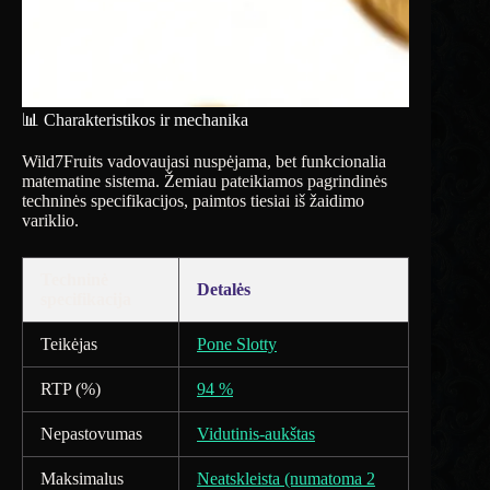
📊 Charakteristikos ir mechanika
Wild7Fruits vadovaujasi nuspėjama, bet funkcionalia
matematine sistema. Žemiau pateikiamos pagrindinės
techninės specifikacijos, paimtos tiesiai iš žaidimo
variklio.
Techninė
Detalės
specifikacija
Teikėjas
Pone Slotty
RTP (%)
94 %
Nepastovumas
Vidutinis-aukštas
Maksimalus
Neatskleista (numatoma 2