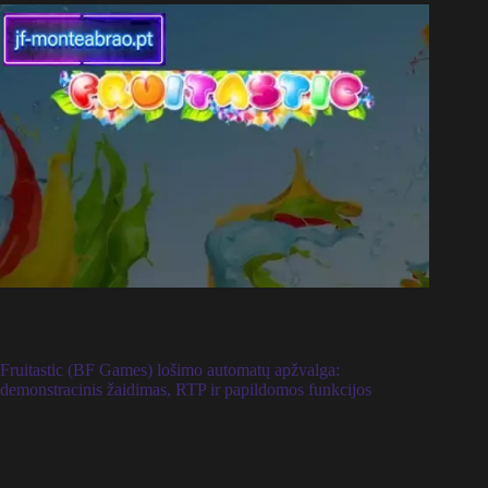
Fruitastic (BF Games) lošimo automatų apžvalga:
demonstracinis žaidimas, RTP ir papildomos funkcijos