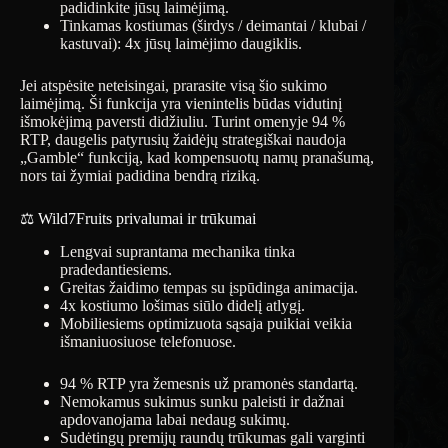
padidinkite jūsų laimėjimą.
Tinkamas kostiumas (širdys / deimantai / klubai /
kastuvai): 4x jūsų laimėjimo daugiklis.
Jei atspėsite neteisingai, prarasite visą šio sukimo
laimėjimą. Ši funkcija yra vienintelis būdas vidutinį
išmokėjimą paversti didžiuliu. Turint omenyje 94 %
RTP, daugelis patyrusių žaidėjų strategiškai naudoja
„Gamble“ funkciją, kad kompensuotų namų pranašumą,
nors tai žymiai padidina bendrą riziką.
⚖️ Wild7Fruits privalumai ir trūkumai
Lengvai suprantama mechanika tinka
pradedantiesiems.
Greitas žaidimo tempas su įspūdinga animacija.
4x kostiumo lošimas siūlo didelį atlygį.
Mobiliesiems optimizuota sąsaja puikiai veikia
išmaniuosiuose telefonuose.
94 % RTP yra žemesnis už pramonės standartą.
Nemokamus sukimus sunku paleisti ir dažnai
apdovanojama labai nedaug sukimų.
Sudėtingų premijų raundų trūkumas gali varginti