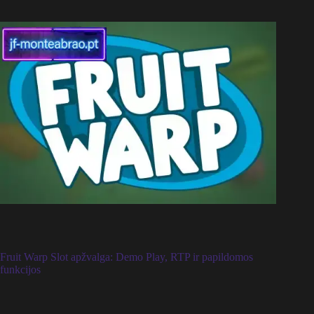
Fruit Warp Slot apžvalga: Demo Play, RTP ir papildomos
funkcijos