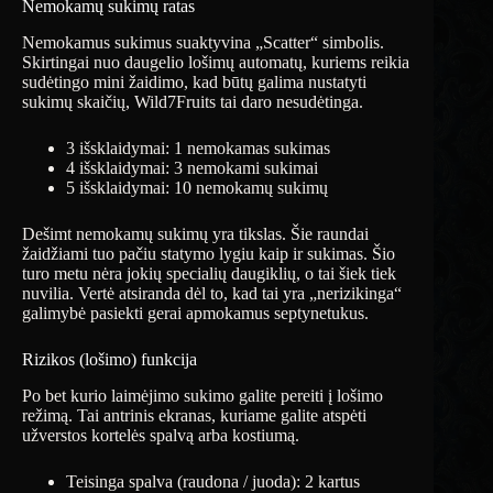
Nemokamų sukimų ratas
Nemokamus sukimus suaktyvina „Scatter“ simbolis.
Skirtingai nuo daugelio lošimų automatų, kuriems reikia
sudėtingo mini žaidimo, kad būtų galima nustatyti
sukimų skaičių, Wild7Fruits tai daro nesudėtinga.
3 išsklaidymai: 1 nemokamas sukimas
4 išsklaidymai: 3 nemokami sukimai
5 išsklaidymai: 10 nemokamų sukimų
Dešimt nemokamų sukimų yra tikslas. Šie raundai
žaidžiami tuo pačiu statymo lygiu kaip ir sukimas. Šio
turo metu nėra jokių specialių daugiklių, o tai šiek tiek
nuvilia. Vertė atsiranda dėl to, kad tai yra „nerizikinga“
galimybė pasiekti gerai apmokamus septynetukus.
Rizikos (lošimo) funkcija
Po bet kurio laimėjimo sukimo galite pereiti į lošimo
režimą. Tai antrinis ekranas, kuriame galite atspėti
užverstos kortelės spalvą arba kostiumą.
Teisinga spalva (raudona / juoda): 2 kartus