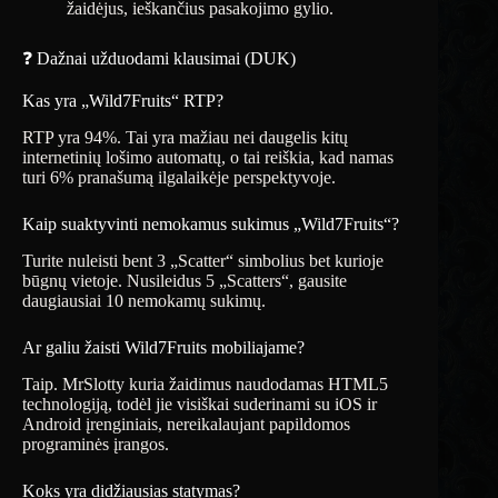
žaidėjus, ieškančius pasakojimo gylio.
❓ Dažnai užduodami klausimai (DUK)
Kas yra „Wild7Fruits“ RTP?
RTP yra 94%. Tai yra mažiau nei daugelis kitų
internetinių lošimo automatų, o tai reiškia, kad namas
turi 6% pranašumą ilgalaikėje perspektyvoje.
Kaip suaktyvinti nemokamus sukimus „Wild7Fruits“?
Turite nuleisti bent 3 „Scatter“ simbolius bet kurioje
būgnų vietoje. Nusileidus 5 „Scatters“, gausite
daugiausiai 10 nemokamų sukimų.
Ar galiu žaisti Wild7Fruits mobiliajame?
Taip. MrSlotty kuria žaidimus naudodamas HTML5
technologiją, todėl jie visiškai suderinami su iOS ir
Android įrenginiais, nereikalaujant papildomos
programinės įrangos.
Koks yra didžiausias statymas?