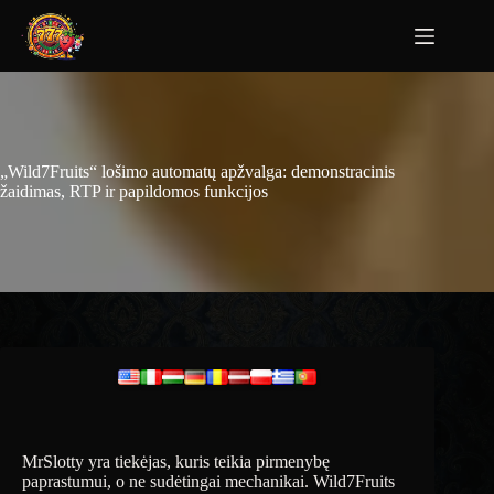
„Wild7Fruits“ lošimo automatų apžvalga: demonstracinis
žaidimas, RTP ir papildomos funkcijos
MrSlotty yra tiekėjas, kuris teikia pirmenybę
paprastumui, o ne sudėtingai mechanikai. Wild7Fruits