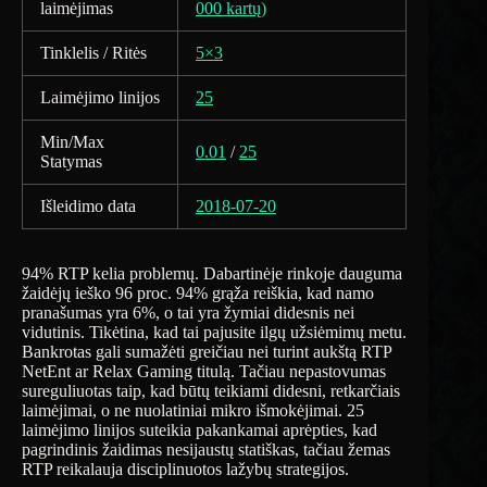
laimėjimas
000 kartų)
Tinklelis / Ritės
5×3
Laimėjimo linijos
25
Min/Max
0.01
/
25
Statymas
Išleidimo data
2018-07-20
94% RTP kelia problemų. Dabartinėje rinkoje dauguma
žaidėjų ieško 96 proc. 94% grąža reiškia, kad namo
pranašumas yra 6%, o tai yra žymiai didesnis nei
vidutinis. Tikėtina, kad tai pajusite ilgų užsiėmimų metu.
Bankrotas gali sumažėti greičiau nei turint aukštą RTP
NetEnt ar Relax Gaming titulą. Tačiau nepastovumas
sureguliuotas taip, kad būtų teikiami didesni, retkarčiais
laimėjimai, o ne nuolatiniai mikro išmokėjimai. 25
laimėjimo linijos suteikia pakankamai aprėpties, kad
pagrindinis žaidimas nesijaustų statiškas, tačiau žemas
RTP reikalauja disciplinuotos lažybų strategijos.