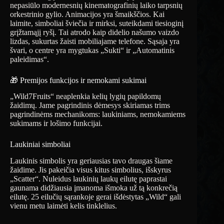
nepasiūlo modernesnių kinematografinių laiko tarpsnių
orkestrinio gylio. Animacijos yra šmaikščios. Kai
laimite, simboliai šviečia ir mirksi, suteikdami tiesioginį
grįžtamąjį ryšį. Tai atrodo kaip didelio našumo vaizdo
lizdas, sukurtas žaisti mobiliajame telefone. Sąsaja yra
švari, o centre yra mygtukas „Sukti“ ir „Automatinis
paleidimas“.
🎁 Premijos funkcijos ir nemokami sukimai
„Wild7Fruits“ neaplenkia kelių lygių papildomų
žaidimų. Jame pagrindinis dėmesys skiriamas trims
pagrindinėms mechanikoms: laukiniams, nemokamiems
sukimams ir lošimo funkcijai.
Laukiniai simboliai
Laukinis simbolis yra geriausias tavo draugas šiame
žaidime. Jis pakeičia visus kitus simbolius, išskyrus
„Scatter“. Nuleidus laukinių laukų eilutę paprastai
gaunama didžiausia įmanoma išmoka už tą konkrečią
eilutę. 25 eilučių sąrankoje gerai išdėstytas „Wild“ gali
vienu metu laimėti kelis tinklelius.