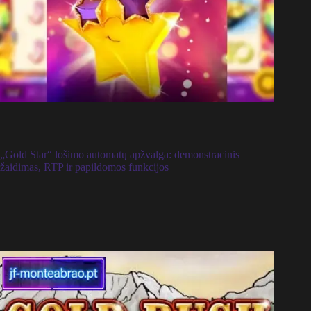
„Gold Star“ lošimo automatų apžvalga: demonstracinis
žaidimas, RTP ir papildomos funkcijos