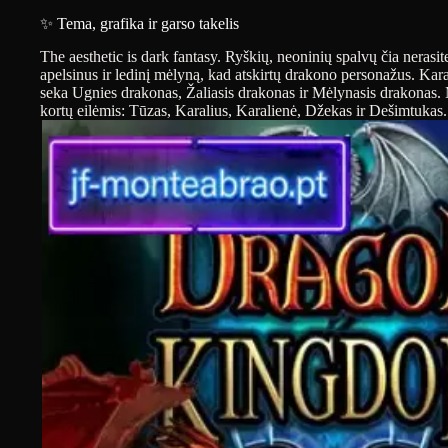
✨ Tema, grafika ir garso takelis
The aesthetic is dark fantasy. Ryškių, neoninių spalvų čia nerasit
apelsinus ir ledinį mėlyną, kad atskirtų drakono personažus. Kara
seka Ugnies drakonas, Žaliasis drakonas ir Mėlynasis drakonas. 
kortų eilėmis: Tūzas, Karalius, Karalienė, Džekas ir Dešimtukas.