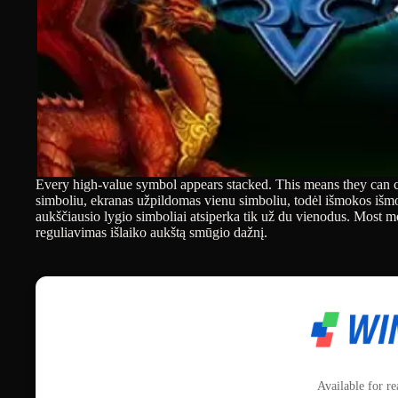
Every high-value symbol appears stacked. This means they can co
simboliu, ekranas užpildomas vienu simboliu, todėl išmokos išmo
aukščiausio lygio simboliai atsiperka tik už du vienodus. Most mod
reguliavimas išlaiko aukštą smūgio dažnį.
Available for r