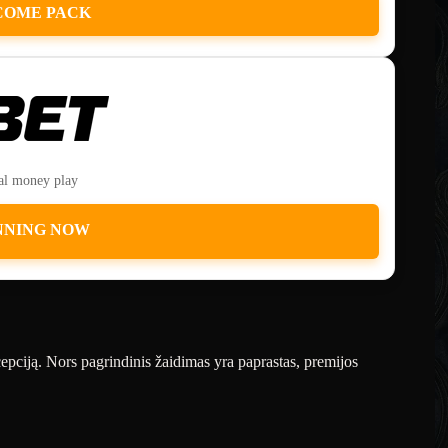
COME PACK
eal money play
NNING NOW
ciją. Nors pagrindinis žaidimas yra paprastas, premijos