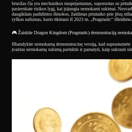
bruožas čia yra mechanikos nuspėjamumas, suporuotas su pritaiko
pasirenkate rizikos lygį, kai įsijungia nemokami sukimai. Nesvarb
daugikliais padidintos išmokos, žaidimas prisitaiko prie jūsų stili
ryškus našumas, kurio tikimasi iš 2023 m. „Pragmatic“ išleidimo
🎮 Žaiskite Dragon Kingdom (Pragmatic) demonstraciją nemok
Išbandykite nemokamą demonstracinę versiją, kad suprastumėte m
įvairias nemokamų sukimų parinktis ir pamatyti, kaip sukrauti sim