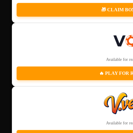
🎁 CLAIM BO
Available for r
🔥 PLAY FOR
Available for r