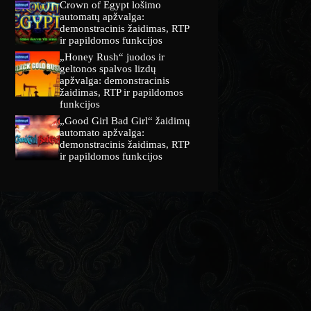
Crown of Egypt lošimo
automatų apžvalga:
demonstracinis žaidimas, RTP
ir papildomos funkcijos
„Honey Rush“ juodos ir
geltonos spalvos lizdų
apžvalga: demonstracinis
žaidimas, RTP ir papildomos
funkcijos
„Good Girl Bad Girl“ žaidimų
automato apžvalga:
demonstracinis žaidimas, RTP
ir papildomos funkcijos