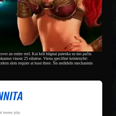
ver an entire reel. Kai keli būgnai patenka su tuo pačiu
kamos visose 25 eilutėse. Viena specifinė keistenybė:
ern slots require at least three. Šis nedidelis mechaninis
eal money play