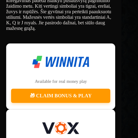
koregavimas padeda išlaikyti pusiausvyrą pagrindinio
žaidimo metu. Kiti vertingi simboliai yra tigrai, ereliai,
žuvys ir rupūžės. Šie gyvūnai yra perteikti paauksuotu
stiliumi. Mažesnės vertės simboliai yra standartiniai A,
K, Q ir J royals. Jie pasirodo dažnai, bet siūlo daug
mažesnę grąžą.
Available for real money play
🎁 CLAIM BONUS & PLAY