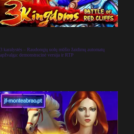
3 karalystės – Raudonųjų uolų mūšio žaidimų automatų
apžvalga: demonstracinė versija ir RTP