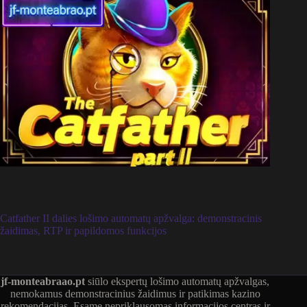
Catfather II dalies lošimo automatų apžvalga: demonstracinis
žaidimas, RTP ir papildomos funkcijos
jf-monteabraao.pt
siūlo ekspertų lošimo automatų apžvalgas,
nemokamus demonstracinius žaidimus ir patikimas kazino
rekomendacijas. Esame nepriklausomas informacijos centras ir