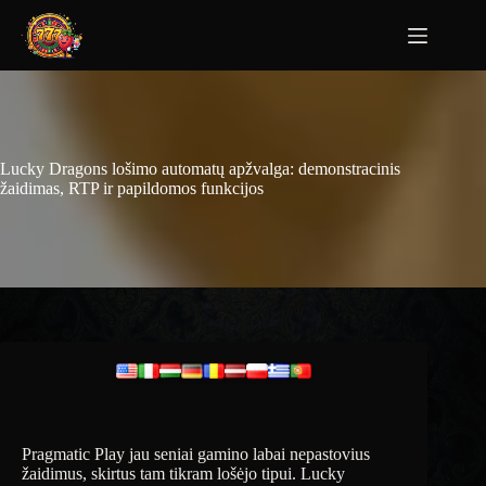
Lucky Dragons lošimo automatų apžvalga: demonstracinis
žaidimas, RTP ir papildomos funkcijos
Pragmatic Play jau seniai gamino labai nepastovius
žaidimus, skirtus tam tikram lošėjo tipui. Lucky