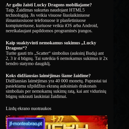
Ar galiu žaisti Lucky Dragons mobiliajame?
Taip. Žaidimas sukurtas naudojant HTML5
technologiją. Jis veikia visuose šiuolaikiniuose
išmaniuosiuose telefonuose ir planšetiniuose
kompiuteriuose, kuriuose veikia iOS arba Android,
nereikalaujant papildomos programinės įrangos.
Kaip suaktyvinti nemokamus sukimus „Lucky
Dragons“?
Turite gauti tris „Scatter“ simbolius (auksinį Budą) ant
2, 3 ir 4 būgnų. Tai suteikia 6 nemokamus sukimus ir 2x
bendro statymo daugiklį.
Koks didžiausias laimėjimas šiame žaidime?
Didžiausias laimėjimas yra 40 000 monetų. Paprastai tai
pasiekiama užpildžius ekraną auksiniais drakonais
simboliais per nemokamų sukimų ratą, kai ant vidurinių
būgnų sukrauti laukiniai žaidimai.
Lizdų ekrano nuotraukos