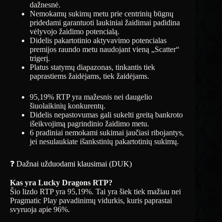
dažnesnė.
Nemokamų sukimų metu prie centrinių būgnų
pridedami garantuoti laukiniai žaidimai padidina
vėlyvojo žaidimo potencialą.
Didelis pakartotinio aktyvavimo potencialas
premijos raundo metu naudojant vieną „Scatter“
trigerį.
Platus statymų diapazonas, tinkantis tiek
paprastiems žaidėjams, tiek žaidėjams.
95,19% RTP yra mažesnis nei daugelio
šiuolaikinių konkurentų.
Didelis nepastovumas gali sukelti greitą bankroto
išeikvojimą pagrindinio žaidimo metu.
6 pradiniai nemokami sukimai jaučiasi ribojantys,
jei nesulaukiate išankstinių pakartotinių sukimų.
❓ Dažnai užduodami klausimai (DUK)
Kas yra Lucky Dragons RTP?
Šio lizdo RTP yra 95,19%. Tai yra šiek tiek mažiau nei
Pragmatic Play pavadinimų vidurkis, kuris paprastai
svyruoja apie 96%.