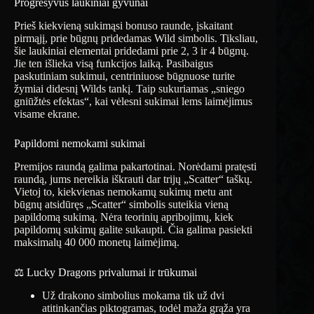
Progresyvūs laukiniai gyvūnai
Prieš kiekvieną sukimąsi bonuso raunde, įskaitant
pirmąjį, prie būgnų pridedamas Wild simbolis. Tiksliau,
šie laukiniai elementai pridedami prie 2, 3 ir 4 būgnų.
Jie ten išlieka visą funkcijos laiką. Pasibaigus
paskutiniam sukimui, centriniuose būgnuose turite
žymiai didesnį Wilds tankį. Taip sukuriamas „sniego
gniūžtės efektas“, kai vėlesni sukimai lems laimėjimus
visame ekrane.
Papildomi nemokami sukimai
Premijos raundą galima pakartotinai. Norėdami pratęsti
raundą, jums nereikia iškrauti dar trijų „Scatter“ taškų.
Vietoj to, kiekvienas nemokamų sukimų metu ant
būgnų atsidūręs „Scatter“ simbolis suteikia vieną
papildomą sukimą. Nėra teorinių apribojimų, kiek
papildomų sukimų galite sukaupti. Čia galima pasiekti
maksimalų 40 000 monetų laimėjimą.
⚖️ Lucky Dragons privalumai ir trūkumai
Už drakono simbolius mokama tik už dvi
atitinkančias piktogramas, todėl maža grąža yra