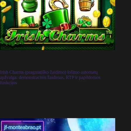
Irish Charms (pragmatiško žaidimo) lošimo automatų
apžvalga: demonstracinis žaidimas, RTP ir papildomos
funkcijos