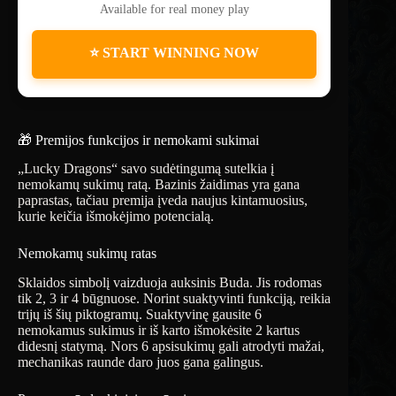
Available for real money play
⭐ START WINNING NOW
🎁 Premijos funkcijos ir nemokami sukimai
„Lucky Dragons“ savo sudėtingumą sutelkia į
nemokamų sukimų ratą. Bazinis žaidimas yra gana
paprastas, tačiau premija įveda naujus kintamuosius,
kurie keičia išmokėjimo potencialą.
Nemokamų sukimų ratas
Sklaidos simbolį vaizduoja auksinis Buda. Jis rodomas
tik 2, 3 ir 4 būgnuose. Norint suaktyvinti funkciją, reikia
trijų iš šių piktogramų. Suaktyvinę gausite 6
nemokamus sukimus ir iš karto išmokėsite 2 kartus
didesnį statymą. Nors 6 apsisukimų gali atrodyti mažai,
mechanikas raunde daro juos gana galingus.