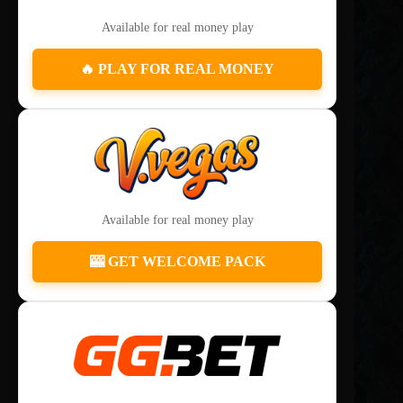
Available for real money play
🔥 PLAY FOR REAL MONEY
Available for real money play
🎰 GET WELCOME PACK