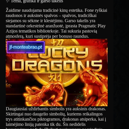
✨ Tema, grafika ir garso takelis
Žaidime naudojama tradicinė kinų estetika. Fone ryškiai
raudonos ir auksinės spalvos – spalvos, tradiciškai
siejamos su sėkme ir klestėjimu. Garso takelis yra
standartinė orkestrinė aranžuotė, įprasta Pragmatic Play
Azijos tematikos bibliotekoje. Tai sukuria pastovią
atmosferą, kuri sustiprėja per bonuso raundus.
Daugiausiai uždirbantis simbolis yra auksinis drakonas.
Skirtingai nuo daugelio simbolių, kuriems reikalingos
trys atitinkančios piktogramos, drakonas atsiperka, kai į
laimėjimo liniją patenka tik du. Šis nedidelis