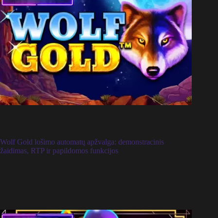
Wolf Gold lošimo automatų apžvalga: demonstracinis
žaidimas, RTP ir papildomos funkcijos