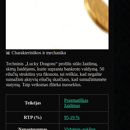
📊 Charakteristikos ir mechanika
Techninis „Lucky Dragons“ profilis siūlo žaidimą,
skirtą žaidėjams, kurie supranta bankroto valdymą. 50
eilučių struktūra yra fiksuota, tai reiškia, kad negalite
sumažinti aktyvių eilučių skaičiaus, kad sumažintumėte
statymą. Taip veiksmas išlieka nuoseklus.
Pragmatiškas
Teikėjas
žaidimas
RTP (%)
95,19 %
Nepastovumas
Vidutinis-aukštas