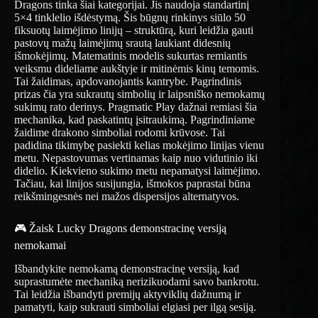
Dragons tinka šiai kategorijai. Jis naudoja standartinį
5×4 tinklelio išdėstymą. Šis būgnų rinkinys siūlo 50
fiksuotų laimėjimo linijų – struktūrą, kuri leidžia gauti
pastovų mažų laimėjimų srautą laukiant didesnių
išmokėjimų. Matematinis modelis sukurtas remiantis
veiksmu dideliame aukštyje ir mitinėmis kinų temomis.
Tai žaidimas, apdovanojantis kantrybe. Pagrindinis
prizas čia yra sukrautų simbolių ir laipsniško nemokamų
sukimų rato derinys. Pragmatic Play dažnai remiasi šia
mechanika, kad paskatintų įsitraukimą. Pagrindiniame
žaidime drakono simboliai rodomi krūvose. Tai
padidina tikimybę pasiekti kelias mokėjimo linijas vienu
metu. Nepastovumas vertinamas kaip nuo vidutinio iki
didelio. Kiekvieno sukimo metu nepamatysi laimėjimo.
Tačiau, kai linijos susijungia, išmokos paprastai būna
reikšmingesnės nei mažos dispersijos alternatyvos.
🎮 Žaisk Lucky Dragons demonstracinę versiją
nemokamai
Išbandykite nemokamą demonstracinę versiją, kad
suprastumėte mechaniką nerizikuodami savo bankrotu.
Tai leidžia išbandyti premijų aktyviklių dažnumą ir
pamatyti, kaip sukrauti simboliai elgiasi per ilgą sesiją.