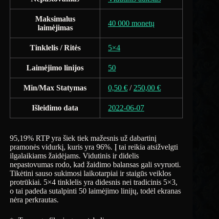
Maksimalus
40 000 monetų
laimėjimas
Tinklelis / Ritės
5×4
Laimėjimo linijos
50
Min/Max Statymas
0,50 €
/
250,00 €
Išleidimo data
2022-06-07
95,19% RTP yra šiek tiek mažesnis už dabartinį
pramonės vidurkį, kuris yra 96%. Į tai reikia atsižvelgti
ilgalaikiams žaidėjams. Vidutinis ir didelis
nepastovumas rodo, kad žaidimo balansas gali svyruoti.
Tikėtini sauso sukimosi laikotarpiai ir staigūs veiklos
protrūkiai. 5×4 tinklelis yra didesnis nei tradicinis 5×3,
o tai padeda sutalpinti 50 laimėjimo linijų, todėl ekranas
nėra perkrautas.