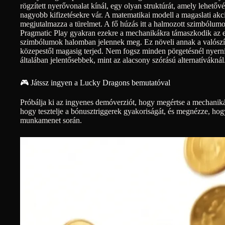
rögzített nyerővonalat kínál, egy olyan struktúrát, amely lehető
nagyobb kifizetésekre vár. A matematikai modell a magaslati akci
megjutalmazza a türelmet. A fő húzás itt a halmozott szimbólum
Pragmatic Play gyakran ezekre a mechanikákra támaszkodik az e
szimbólumok halomban jelennek meg. Ez növeli annak a valószínű
közepestől magasig terjed. Nem fogsz minden pörgetésnél nyern
általában jelentősebbek, mint az alacsony szórású alternatíváknál
🎮 Játssz ingyen a Lucky Dragons bemutatóval
Próbálja ki az ingyenes demóverziót, hogy megértse a mechanikát
hogy tesztelje a bónusztriggerek gyakoriságát, és megnézze, h
munkamenet során.