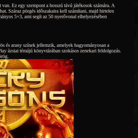
tt van. Ez egy szempont a hosszú távú játékosok számára. A
hat. Száraz pörgés időszakaira kell számítani, majd hirtelen
ányos 5×3, ami segít az 50 nyerővonal elhelyezésében
örös és arany színek jellemzik, amelyek hagyományosan a
Play ázsiai témájú könyvtárában szokásos zenekari feldolgozás.
örög.