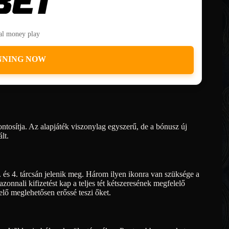
eal money play
NNING NOW
tosítja. Az alapjáték viszonylag egyszerű, de a bónusz új
lt.
 és 4. tárcsán jelenik meg. Három ilyen ikonra van szüksége a
zonnali kifizetést kap a teljes tét kétszeresének megfelelő
elő meglehetősen erőssé teszi őket.