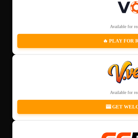
Available for r
🔥 PLAY FOR
Available for r
🎰 GET WEL