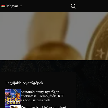
Magyar
Legújabb Nyerőgépek
Szindbád arany nyerőgép
áttekintése: Demo játék, RTP
és bónusz funkciók
Reelin’ & Rockin’ nyerőgépek