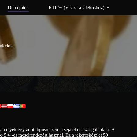
Demójáték
RTP % (Vissza a játékoshoz)
unkciók
 amelyek egy adott típusú szerencsejátékost szolgálnak ki. A
 5×4-es rácselrendezést használ. Ez a tekercskészlet 50