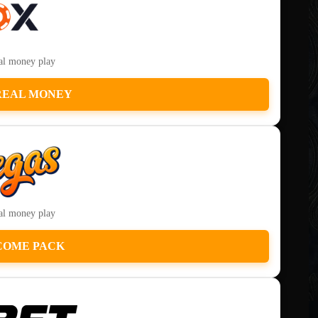
eal money play
 REAL MONEY
eal money play
COME PACK