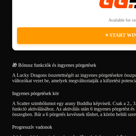
Available for r
⭐ START WI
🎁 Bónusz funkciók és ingyenes pörgetések
A Lucky Dragons összetettségét az ingyenes pörgetésekre összpon
változókat vezet be, amelyek megváltoztatják a kifizetési potenciá
Ingyenes pörgetések kör
A Scatter szimbólumot egy arany Buddha képviseli. Csak a 2., 3.
funkció aktiválásához. Az aktiválás után 6 ingyenes pörgetést és a
összegben. Bár a 6 pörgetés kevésnek tűnhet, a körön belüli szer
Progresszív vadonok