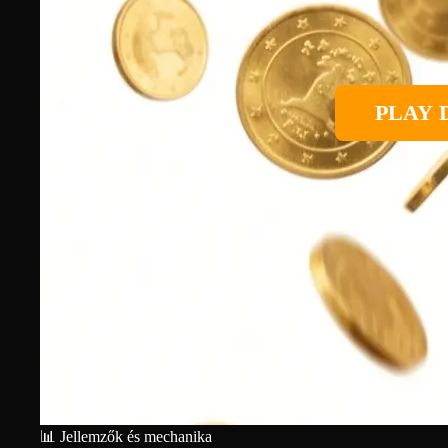
PLAY
📊 Jellemzők és mechanika