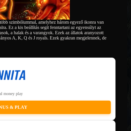
legtöbb szimbólummal, amelyhez három egyező ikonra van
ra. Ez a kis beállítás segít fenntartani az egyensúlyt az
asok, a halak és a varangyok. Ezek az állatok aranyozott
ványos A, K, Q és J royals. Ezek gyakran megjelennek, de
eal money play
NUS & PLAY