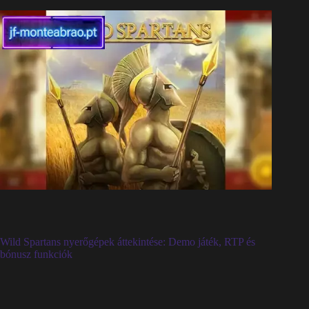
Wild Spartans nyerőgépek áttekintése: Demo játék, RTP és
bónusz funkciók