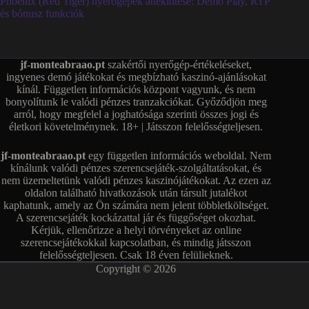
Phoenix (Red Tiger) nyerőgépek áttekintése: Demo Play, RTP
és bónusz funkciók
jf-monteabraao.pt
szakértői nyerőgép-értékeléseket,
ingyenes demó játékokat és megbízható kaszinó-ajánlásokat
kínál. Független információs központ vagyunk, és nem
bonyolítunk le valódi pénzes tranzakciókat. Győződjön meg
arról, hogy megfelel a joghatósága szerinti összes jogi és
életkori követelménynek. 18+ | Játsszon felelősségteljesen.
jf-monteabraao.pt
egy független információs weboldal. Nem
kínálunk valódi pénzes szerencsejáték-szolgáltatásokat, és
nem üzemeltetünk valódi pénzes kaszinójátékokat. Az ezen az
oldalon található hivatkozások után társult jutalékot
kaphatunk, amely az Ön számára nem jelent többletköltséget.
A szerencsejáték kockázattal jár és függőséget okozhat.
Kérjük, ellenőrizze a helyi törvényeket az online
szerencsejátékokkal kapcsolatban, és mindig játsszon
felelősségteljesen. Csak 18 éven felülieknek.
Copyright © 2026