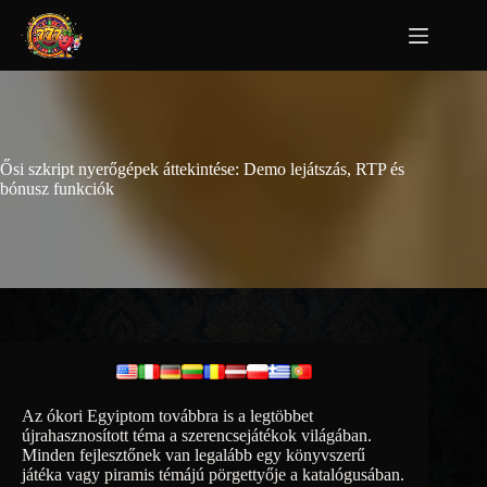
Ősi szkript nyerőgépek áttekintése: Demo lejátszás, RTP és
bónusz funkciók
Az ókori Egyiptom továbbra is a legtöbbet
újrahasznosított téma a szerencsejátékok világában.
Minden fejlesztőnek van legalább egy könyvszerű
játéka vagy piramis témájú pörgettyője a katalógusában.