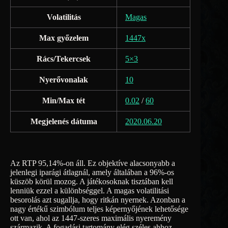
Volatilitás
Magas
Max győzelem
1447x
Rács/Tekercsek
5×3
Nyerővonalak
10
Min/Max tét
0.02
/
60
Megjelenés dátuma
2020.06.20
Az RTP 95,14%-on áll. Ez objektíve alacsonyabb a
jelenlegi iparági átlagnál, amely általában a 96%-os
küszöb körül mozog. A játékosoknak tisztában kell
lenniük ezzel a különbséggel. A magas volatilitási
besorolás azt sugallja, hogy ritkán nyernek. Azonban a
nagy értékű szimbólum teljes képernyőjének lehetősége
ott van, ahol az 1447-szeres maximális nyeremény
származik. A fogadási tartomány elég széles ahhoz,