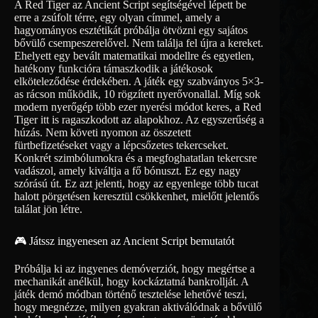
A Red Tiger az Ancient Script segítségével lépett be
erre a zsúfolt térre, egy olyan címmel, amely a
hagyományos esztétikát próbálja ötvözni egy sajátos
bővülő csempeszerelővel. Nem találja fel újra a kereket.
Ehelyett egy bevált matematikai modellre és egyetlen,
hatékony funkcióra támaszkodik a játékosok
elköteleződése érdekében. A játék egy szabványos 5×3-
as rácson működik, 10 rögzített nyerővonallal. Míg sok
modern nyerőgép több ezer nyerési módot keres, a Red
Tiger itt is ragaszkodott az alapokhoz. Az egyszerűség a
húzás. Nem követi nyomon az összetett
fürtbefizetéseket vagy a lépcsőzetes tekercseket.
Konkrét szimbólumokra és a megfoghatatlan tekercsre
vadászol, amely kiváltja a fő bónuszt. Ez egy nagy
szórású út. Ez azt jelenti, hogy az egyenlege több tucat
halott pörgetésen keresztül csökkenhet, mielőtt jelentős
találat jön létre.
🎮 Játssz ingyenesen az Ancient Script bemutatót
Próbálja ki az ingyenes demóverziót, hogy megértse a
mechanikát anélkül, hogy kockáztatná bankrollját. A
játék demó módban történő tesztelése lehetővé teszi,
hogy megnézze, milyen gyakran aktiválódnak a bővülő