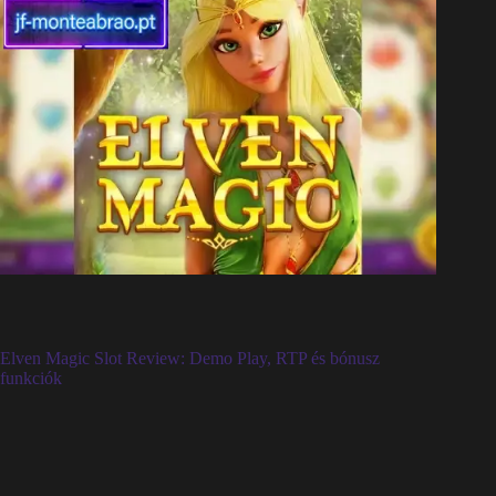
Elven Magic Slot Review: Demo Play, RTP és bónusz
funkciók