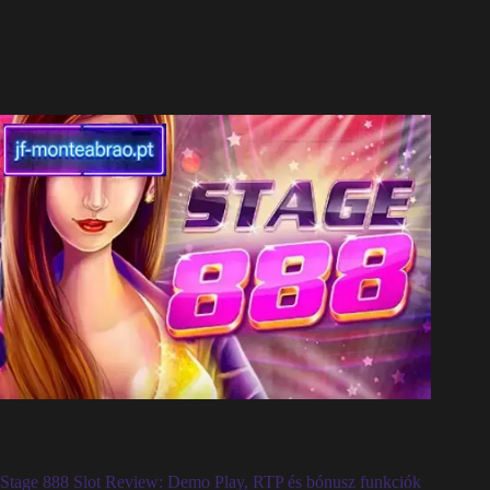
Stage 888 Slot Review: Demo Play, RTP és bónusz funkciók