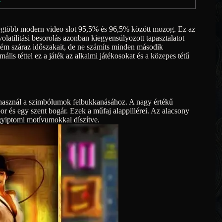
egtöbb modern video slot 95,5% és 96,5% között mozog. Ez az
latilitási besorolás azonban kiegyensúlyozott tapasztalatot
rém száraz időszakait, de ne számíts minden második
lis téttel ez a játék az alkalmi játékosokat és a közepes tétű
t használ a szimbólumok felbukkanásához. A nagy értékű
r és egy szent bogár. Ezek a műfaj alappillérei. Az alacsony
egyiptomi motívumokkal díszítve.