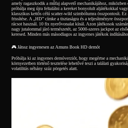
amely ragaszkodik a műfaj alapvető mechanikájához, miközben éle
próbálja meg újra feltalálni a kereket bonyolult aljátékokkal va
klasszikus kettős célú scatter-wild szimbólumra összpontosít. Ez
frissítése. A „HD” címke a tisztaságra és a teljesítményre össz
rácsot használ. 10 fix nyerővonalat kínál. Azon játékosok számá
nagy jutalommal járó természetét, az 5000-szeres jackpot az el
keresed. Minden más másodlagos az ingyenes játékok indításáho
🎮 Játssz ingyenesen az Amuns Book HD demót
Próbálja ki az ingyenes demóverziót, hogy megértse a mechanikát
környezetben történő tesztelése lehetővé teszi a találati gyakori
volatilitás néhány száz pörgetés alatt.