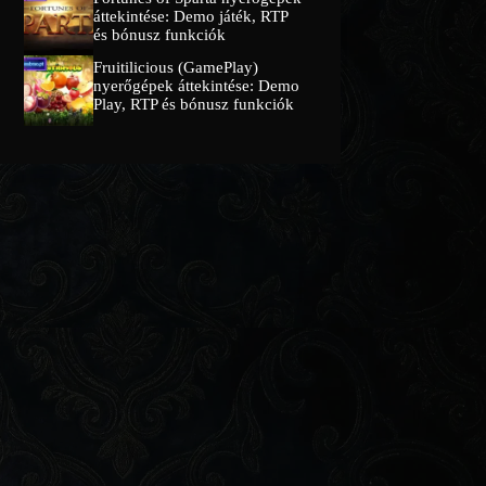
áttekintése: Demo játék, RTP
és bónusz funkciók
Fruitilicious (GamePlay)
nyerőgépek áttekintése: Demo
Play, RTP és bónusz funkciók