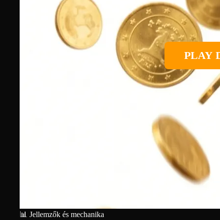
PLAY
📊 Jellemzők és mechanika