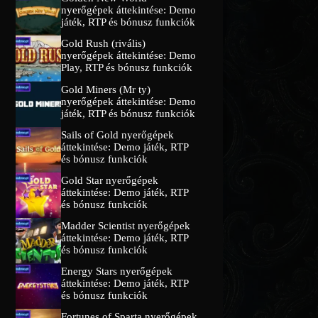
nyerőgépek áttekintése: Demo
játék, RTP és bónusz funkciók
Gold Rush (rivális)
nyerőgépek áttekintése: Demo
Play, RTP és bónusz funkciók
Gold Miners (Mr ty)
nyerőgépek áttekintése: Demo
játék, RTP és bónusz funkciók
Sails of Gold nyerőgépek
áttekintése: Demo játék, RTP
és bónusz funkciók
Gold Star nyerőgépek
áttekintése: Demo játék, RTP
és bónusz funkciók
Madder Scientist nyerőgépek
áttekintése: Demo játék, RTP
és bónusz funkciók
Energy Stars nyerőgépek
áttekintése: Demo játék, RTP
és bónusz funkciók
Fortunes of Sparta nyerőgépek