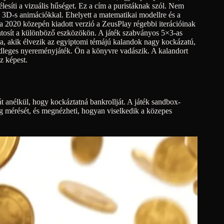
síti a vizuális hűséget. Ez a cím a puristáknak szól. Nem
gy 3D-s animációkkal. Ehelyett a matematikai modellre és a
 a 2020 közepén kiadott verzió a ZeusPlay régebbi iterációinak
pontosít a különböző eszközökön. A játék szabványos 5×3-as
ra, akik élvezik az egyiptomi témájú kalandok nagy kockázatú,
sődleges nyereményjáték. Ön a könyvre vadászik. A kalandort
z képest.
 anélkül, hogy kockáztatná bankrollját. A játék sandbox-
ság mérését, és megnézheti, hogyan viselkedik a közepes