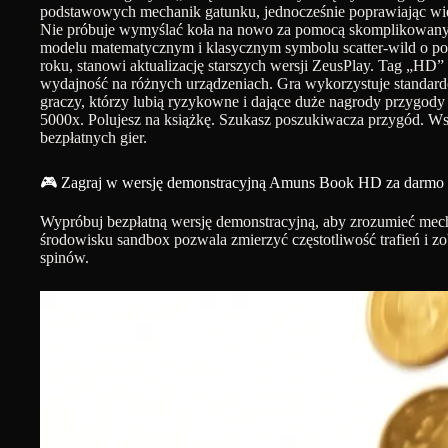
podstawowych mechanik gatunku, jednocześnie poprawiając wier
Nie próbuje wymyślać koła na nowo za pomocą skomplikowanych
modelu matematycznym i klasycznym symbolu scatter-wild o p
roku, stanowi aktualizację starszych wersji ZeusPlay. Tag „HD” 
wydajność na różnych urządzeniach. Gra wykorzystuje standardo
graczy, którzy lubią ryzykowne i dające duże nagrody przygody
5000x. Polujesz na książkę. Szukasz poszukiwacza przygód. Ws
bezpłatnych gier.
🎮 Zagraj w wersję demonstracyjną Amuns Book HD za darmo
Wypróbuj bezpłatną wersję demonstracyjną, aby zrozumieć mech
środowisku sandbox pozwala zmierzyć częstotliwość trafień i zo
spinów.