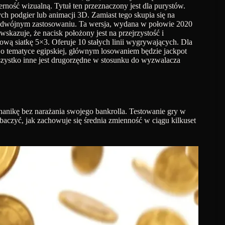
ność wizualną. Tytuł ten przeznaczony jest dla purystów.
 podgier lub animacji 3D. Zamiast tego skupia się na
odwójnym zastosowaniu. Ta wersja, wydana w połowie 2020
wskazuje, że nacisk położony jest na przejrzystość i
wą siatkę 5×3. Oferuje 10 stałych linii wygrywających. Dla
 o tematyce egipskiej, głównym losowaniem będzie jackpot
zystko inne jest drugorzędne w stosunku do wyzwalacza
anikę bez narażania swojego bankrolla. Testowanie gry w
baczyć, jak zachowuje się średnia zmienność w ciągu kilkuset