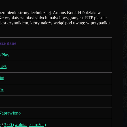
ozumienie strony technicznej. Amuns Book HD działa w
że wypłaty zamiast stałych małych wygranych. RTP plasuje
 jest czynnikiem, który należy wziąć pod uwagę w przypadku
ższe dane
sPlay
14%
dni
0x
Naprawiono
0
/
3,00 (waluta jest różna)