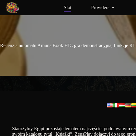
Slot
Providers
Recenzja automatu Amuns Book HD: gra demonstracyjna, funkcje RT
Starożytny Egipt pozostaje tematem najczęściej poddawanym r
swoim katalogu tytuł „Książki”. ZeusPlay dołączył do tego gro