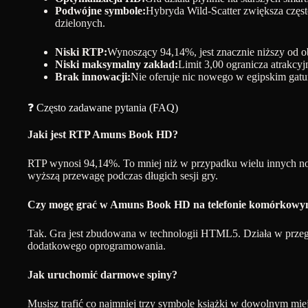
Podwójne symbole:
Hybryda Wild-Scatter zwiększa częs
dzielonych.
Niski RTP:
Wynoszący 94,14%, jest znacznie niższy od 
Niski maksymalny zakład:
Limit 3,00 ogranicza atrakcyj
Brak innowacji:
Nie oferuje nic nowego w egipskim gat
❓ Często zadawane pytania (FAQ)
Jaki jest RTP Amuns Book HD?
RTP wynosi 94,14%. To mniej niż w przypadku wielu innych no
wyższą przewagę podczas długich sesji gry.
Czy mogę grać w Amuns Book HD na telefonie komórkow
Tak. Gra jest zbudowana w technologii HTML5. Działa w przegl
dodatkowego oprogramowania.
Jak uruchomić darmowe spiny?
Musisz trafić co najmniej trzy symbole książki w dowolnym mi