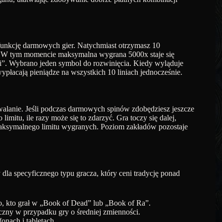
a funkcję darmowych gier. Natychmiast otrzymasz 10
. W tym momencie maksymalna wygrana 5000x staje się
ęgi”. Wybrano jeden symbol do rozwinięcia. Kiedy wyląduje
ypłacają pieniądze na wszystkich 10 liniach jednocześnie.
alanie. Jeśli podczas darmowych spinów zdobędziesz jeszcze
mitu, ile razy może się to zdarzyć. Gra toczy się dalej,
maksymalnego limitu wygranych. Poziom zakładów pozostaje
a specyficznego typu gracza, który ceni tradycję ponad
, kto grał w „Book of Dead” lub „Book of Ra”.
zny w przypadku gry o średniej zmienności.
fonach i tabletach.