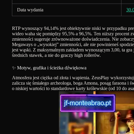
Data wydania
30.
RTP wynoszący 94,14% jest obiektywnie niski w przypadku pr
wideo waha się pomiędzy 95,5% a 96,5%. Ten niższy procent z
zmienności sugeruje zrównoważone doświadczenia. Nie zobaczy
Megaways o „wysokiej” zmienności, ale nie powinieneś spodzi
jest wąski. Z maksymalnym zakładem wynoszącym 3,00, ta gra j
średnich stawek, a nie do graczy high rollerów.
✨ Motyw, grafika i ścieżka dźwiękowa
Atmosfera jest ciężka od złota i wapienia. ZeusPlay wykorzyst
zalicza się śmiałego archeologa, boga Amona, posąg faraona i ś
o niskiej wartości to standardowe karty królewskie (od 10 do a