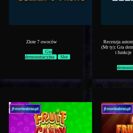
Złote 7 owoców
Recenzja autom
(Mr ty): Gra de
Gra
i funkcj
demonstracyjna
Slot
demonst