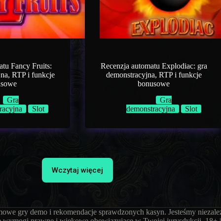
tu Fancy Fruits:
Recenzja automatu Explodiac: gra
na, RTP i funkcje
demonstracyjna, RTP i funkcje
usowe
bonusowe
Gra
Gra
racyjna
Slot
demonstracyjna
Slot
Wczytaj więcej
mowe gry demo i rekomendacje sprawdzonych kasyn. Jesteśmy niezależ
kie wymogi prawne i wiekowe obowiązujące w Twojej jurysdykcji. 18+ |