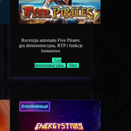
Recenzja automatu Five Pirates:
gra demonstracyjna, RTP i funkcje
bonusowe
Gra
demonstracyjna
Slot