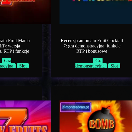
atu Fruit Mania
Recenzja automatu Fruit Cocktail
ff): wersja
7: gra demonstracyjna, funkcje
, RTP i funkcje
RTP i bonusowe
Gra
Gra
racyjna
Slot
demonstracyjna
Slot