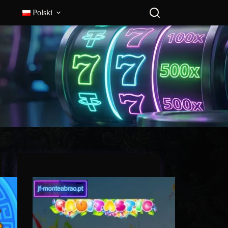
Polski