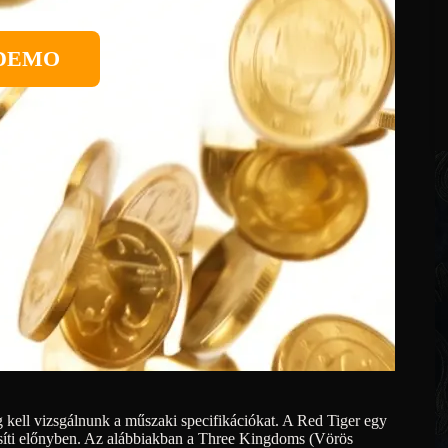
 DEMO
kell vizsgálnunk a műszaki specifikációkat. A Red Tiger egy
zesíti előnyben. Az alábbiakban a Three Kingdoms (Vörös