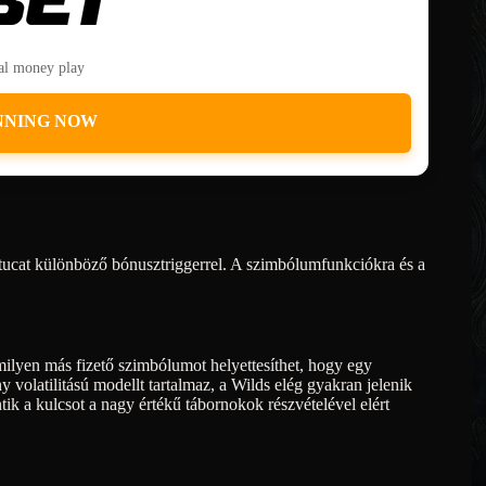
eal money play
NNING NOW
tucat különböző bónusztriggerrel. A szimbólumfunkciókra és a
ilyen más fizető szimbólumot helyettesíthet, hogy egy
y volatilitású modellt tartalmaz, a Wilds elég gyakran jelenik
k a kulcsot a nagy értékű tábornokok részvételével elért