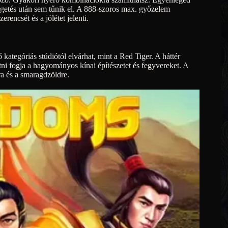
örgetés után sem tűnik el. A 888-szoros max. győzelem
rencsét és a jólétet jelenti.
 kategóriás stúdiótól elvárhat, mint a Red Tiger. A háttér
ni fogja a hagyományos kínai építészetet és fegyvereket. A
a és a smaragdzöldre.