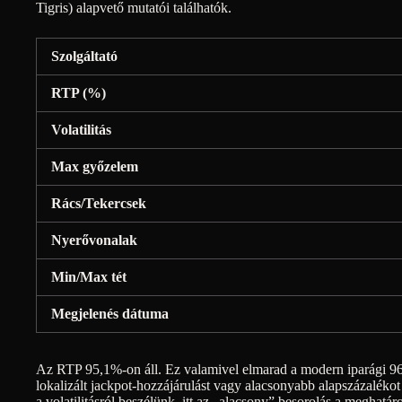
Tigris) alapvető mutatói találhatók.
Szolgáltató
RTP (%)
Volatilitás
Max győzelem
Rács/Tekercsek
Nyerővonalak
Min/Max tét
Megjelenés dátuma
Az RTP 95,1%-on áll. Ez valamivel elmarad a modern iparági 96
lokalizált jackpot-hozzájárulást vagy alacsonyabb alapszázalékot
a volatilitásról beszélünk, itt az „alacsony” besorolás a megha