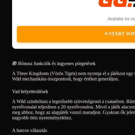
Available for r
⭐ START WI
🎁 Bónusz funkciók és ingyenes pörgetések
A Three Kingdoms (Vörös Tigris) nem nyomja el a játékost egy 
Wild mechanikára összpontosít, hogy értéket generáljon.
Vad helyettesítések
A Wild szimbólum a legerősebb szövetségesed a csatatéren. Bárm
nyerővonalat teljesítsen a 20 nyerővonalon. Mivel a játék alacson
meg ahhoz, hogy az alapjáték vonzó maradjon. Gyakran ők jelenti
nagyobb ötös nyereményekhez.
A harcos választás