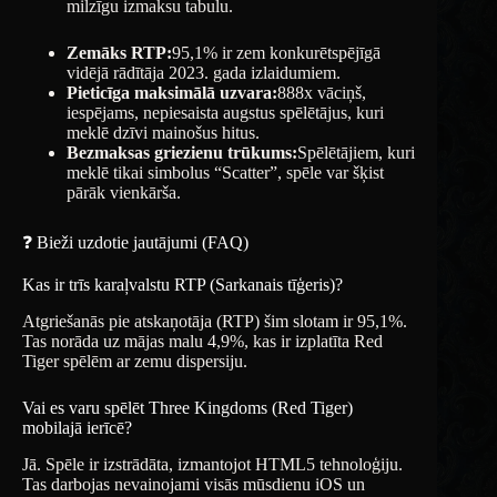
milzīgu izmaksu tabulu.
Zemāks RTP:
95,1% ir zem konkurētspējīgā
vidējā rādītāja 2023. gada izlaidumiem.
Pieticīga maksimālā uzvara:
888x vāciņš,
iespējams, nepiesaista augstus spēlētājus, kuri
meklē dzīvi mainošus hitus.
Bezmaksas griezienu trūkums:
Spēlētājiem, kuri
meklē tikai simbolus “Scatter”, spēle var šķist
pārāk vienkārša.
❓ Bieži uzdotie jautājumi (FAQ)
Kas ir trīs karaļvalstu RTP (Sarkanais tīģeris)?
Atgriešanās pie atskaņotāja (RTP) šim slotam ir 95,1%.
Tas norāda uz mājas malu 4,9%, kas ir izplatīta Red
Tiger spēlēm ar zemu dispersiju.
Vai es varu spēlēt Three Kingdoms (Red Tiger)
mobilajā ierīcē?
Jā. Spēle ir izstrādāta, izmantojot HTML5 tehnoloģiju.
Tas darbojas nevainojami visās mūsdienu iOS un