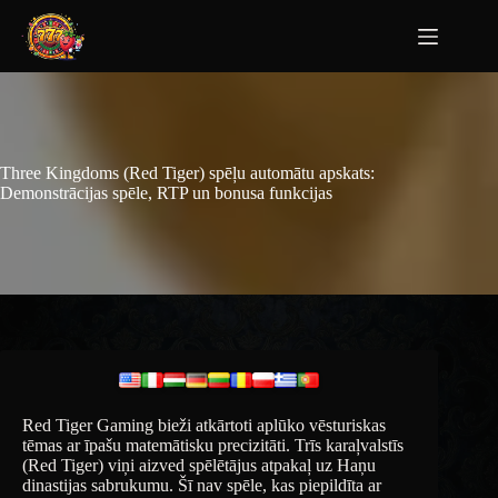
Three Kingdoms (Red Tiger) spēļu automātu apskats:
Demonstrācijas spēle, RTP un bonusa funkcijas
Red Tiger Gaming bieži atkārtoti aplūko vēsturiskas
tēmas ar īpašu matemātisku precizitāti. Trīs karaļvalstīs
(Red Tiger) viņi aizved spēlētājus atpakaļ uz Haņu
dinastijas sabrukumu. Šī nav spēle, kas piepildīta ar