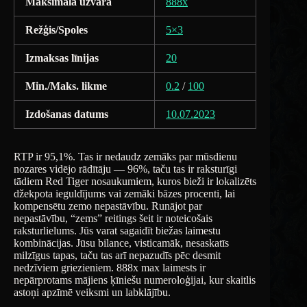
Maksimālā uzvara
888x
Režģis/Spoles
5×3
Izmaksas līnijas
20
Min./Maks. likme
0.2
/
100
Izdošanas datums
10.07.2023
RTP ir 95,1%. Tas ir nedaudz zemāks par mūsdienu
nozares vidējo rādītāju — 96%, taču tas ir raksturīgi
tādiem Red Tiger nosaukumiem, kuros bieži ir lokalizēts
džekpota ieguldījums vai zemāki bāzes procenti, lai
kompensētu zemo nepastāvību. Runājot par
nepastāvību, “zems” reitings šeit ir noteicošais
raksturlielums. Jūs varat sagaidīt biežas laimestu
kombinācijas. Jūsu bilance, visticamāk, nesaskatīs
milzīgus tapas, taču tas arī nepazudīs pēc desmit
nedzīviem griezieniem. 888x max laimests ir
nepārprotams mājiens ķīniešu numeroloģijai, kur skaitlis
astoņi apzīmē veiksmi un labklājību.