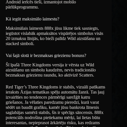
Android ierīcēs tieši, izmantojot mobilo
pārlūkprogrammu.
Kā iegūt maksimālo laimestu?
Maksimālais laimests 888x jūsu likme tiek sasniegts,
iegūstot vislabāk apmaksātos vispārējos simbolus visās
20 izmaksu līnijās, ko bieži palīdz Wild aizstāšana un
stacked simboli.
Vai šajā slotā ir bezmaksas griezienu bonuss?
Šī īpašā Three Kingdoms versija ir vērsta uz Wild
aizstāšanu un simbolu kaudzēm, nevis tradicionālo
bezmaksas griezienu raundu, ko aktivizē Scatters.
Red Tiger’s Three Kingdoms ir stabils, vizuāli patīkams
ieraksts Āzijas tematikas spēļu automātu žanrā. Tas ļauj
izvairīties no tendences pārmērīgi sarežģīt katru
griešanos. Ja vēlaties paredzamu pieredzi, kurā varat
sēdēt un baudīt grafiku, kamēr jūsu bankrota līmenis
saglabājas samērā stabils, šis ir spēcīgs sāncensis. 888x
potenciāls nodrošina pietiekamu mērķi, lai lietas būtu
interesantas, nepieprasot ārkārtēju risku, kas redzams