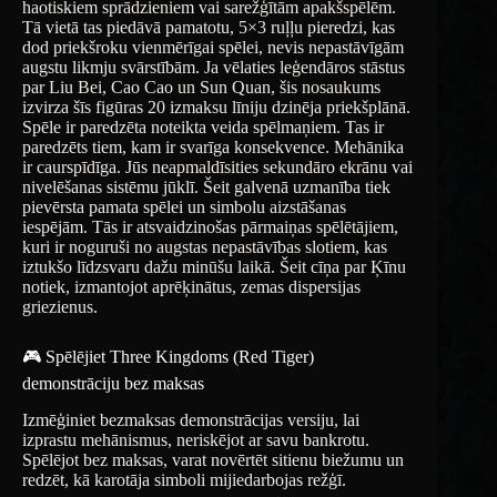
haotiskiem sprādzieniem vai sarežģītām apakšspēlēm.
Tā vietā tas piedāvā pamatotu, 5×3 ruļļu pieredzi, kas
dod priekšroku vienmērīgai spēlei, nevis nepastāvīgām
augstu likmju svārstībām. Ja vēlaties leģendāros stāstus
par Liu Bei, Cao Cao un Sun Quan, šis nosaukums
izvirza šīs figūras 20 izmaksu līniju dzinēja priekšplānā.
Spēle ir paredzēta noteikta veida spēlmaņiem. Tas ir
paredzēts tiem, kam ir svarīga konsekvence. Mehānika
ir caurspīdīga. Jūs neapmaldīsities sekundāro ekrānu vai
nivelēšanas sistēmu jūklī. Šeit galvenā uzmanība tiek
pievērsta pamata spēlei un simbolu aizstāšanas
iespējām. Tās ir atsvaidzinošas pārmaiņas spēlētājiem,
kuri ir noguruši no augstas nepastāvības slotiem, kas
iztukšo līdzsvaru dažu minūšu laikā. Šeit cīņa par Ķīnu
notiek, izmantojot aprēķinātus, zemas dispersijas
griezienus.
🎮 Spēlējiet Three Kingdoms (Red Tiger)
demonstrāciju bez maksas
Izmēģiniet bezmaksas demonstrācijas versiju, lai
izprastu mehānismus, neriskējot ar savu bankrotu.
Spēlējot bez maksas, varat novērtēt sitienu biežumu un
redzēt, kā karotāja simboli mijiedarbojas režģī.