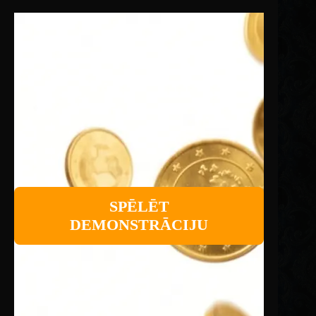
SPĒLĒT
DEMONSTRĀCIJU