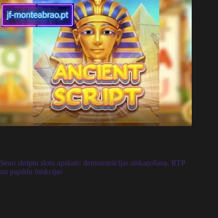
Seno skriptu slotu apskats: demonstrācijas atskaņošana, RTP
un papildu funkcijas