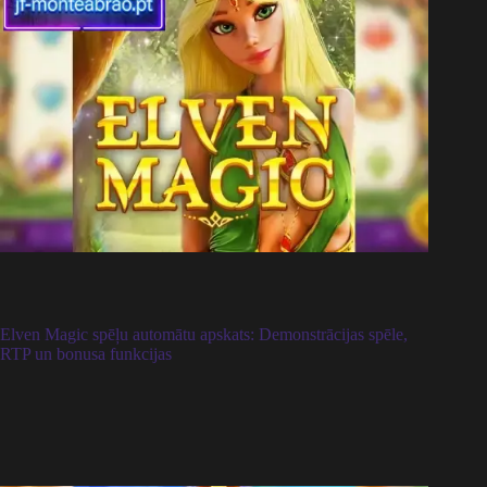
Elven Magic spēļu automātu apskats: Demonstrācijas spēle,
RTP un bonusa funkcijas