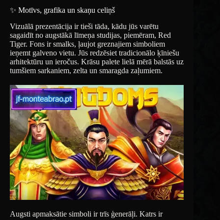
✨ Motīvs, grafika un skaņu celiņš
Vizuālā prezentācija ir tieši tāda, kādu jūs varētu
sagaidīt no augstākā līmeņa studijas, piemēram, Red
Tiger. Fons ir smalks, ļaujot greznajiem simboliem
ieņemt galveno vietu. Jūs redzēsiet tradicionālo ķīniešu
arhitektūru un ieročus. Krāsu palete lielā mērā balstās uz
tumšiem sarkaniem, zelta un smaragda zaļumiem.
Augsti apmaksātie simboli ir trīs ģenerāļi. Katrs ir