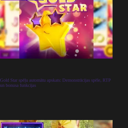
Gold Star spēļu automātu apskats: Demonstrācijas spēle, RTP
un bonusa funkcijas