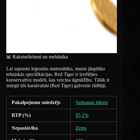
📊 Raksturlielumi un mehānika
Lai saprastu leģendas matemātiku, mums jāaplūko
tehniskās specifikācijas. Red Tiger ir izvēlējies
konservatīvu modeli, kas veicina ilgmūžību. Tālāk ir
sniegti trīs karaļvalstu (Red Tiger) galvenie rādītāji.
Pakalpojumu sniedzējs
Sarkanais tīģeris
RTP (%)
95,1%
Nepastāvība
Zems