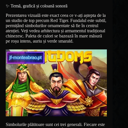
✨ Temă, grafică și coloană sonoră
Prezentarea vizuală este exact ceea ce v-ați aștepta de la
un studio de top precum Red Tiger. Fundalul este subtil,
permițând simbolurilor ornamentate să fie în centrul
atenției. Veți vedea arhitectura și armamentul tradițional
chinezesc. Paleta de culori se bazează în mare măsură
pe roșu intens, auriu și verde smarald.
Simbolurile plătitoare sunt cei trei generali. Fiecare este