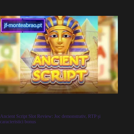
Ancient Script Slot Review: Joc demonstrativ, RTP și
caracteristici bonus