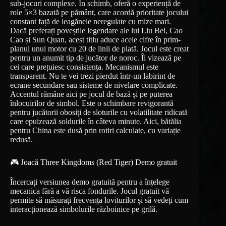
sub-jocuri complexe. În schimb, oferă o experiență de
role 5×3 bazată pe pământ, care acordă prioritate jocului
constant față de leagănele neregulate cu mize mari.
Dacă preferați poveștile legendare ale lui Liu Bei, Cao
Cao și Sun Quan, acest titlu aduce acele cifre în prim-
planul unui motor cu 20 de linii de plată. Jocul este creat
pentru un anumit tip de jucător de noroc. Îi vizează pe
cei care prețuiesc consistența. Mecanismul este
transparent. Nu te vei trezi pierdut într-un labirint de
ecrane secundare sau sisteme de nivelare complicate.
Accentul rămâne aici pe jocul de bază și pe puterea
înlocuirilor de simbol. Este o schimbare revigorantă
pentru jucătorii obosiți de sloturile cu volatilitate ridicată
care epuizează soldurile în câteva minute. Aici, bătălia
pentru China este dusă prin rotiri calculate, cu variație
redusă.
🎮 Joacă Three Kingdoms (Red Tiger) Demo gratuit
Încercați versiunea demo gratuită pentru a înțelege
mecanica fără a vă risca fondurile. Jocul gratuit vă
permite să măsurați frecvența loviturilor și să vedeți cum
interacționează simbolurile războinice pe grilă.