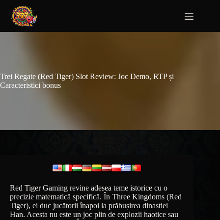
Trei Regate (Red Tiger) Slot Review: Joc Demo, RTP și
Caracteristici bonus
Red Tiger Gaming revine adesea teme istorice cu o
precizie matematică specifică. În Three Kingdoms (Red
Tiger), ei duc jucătorii înapoi la prăbușirea dinastiei
Han. Acesta nu este un joc plin de explozii haotice sau