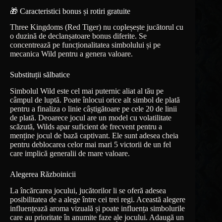
🎁 Caracteristici bonus și rotiri gratuite
Three Kingdoms (Red Tiger) nu copleșește jucătorul cu
o duzină de declanșatoare bonus diferite. Se
concentrează pe funcționalitatea simbolului și pe
mecanica Wild pentru a genera valoare.
Substituții sălbatice
Simbolul Wild este cel mai puternic aliat al tău pe
câmpul de luptă. Poate înlocui orice alt simbol de plată
pentru a finaliza o linie câștigătoare pe cele 20 de linii
de plată. Deoarece jocul are un model cu volatilitate
scăzută, Wilds apar suficient de frecvent pentru a
menține jocul de bază captivant. Ele sunt adesea cheia
pentru deblocarea celor mai mari 5 victorii de un fel
care implică generalii de mare valoare.
Alegerea Războinicii
La încărcarea jocului, jucătorilor li se oferă adesea
posibilitatea de a alege între cei trei regi. Această alegere
influențează aroma vizuală și poate influența simbolurile
care au prioritate în anumite faze ale jocului. Adaugă un