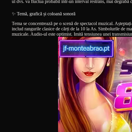
ul dvs. va fluctua probabil într-un interval restrâns, mai degrabă 
✨ Temă, grafică și coloană sonoră
Tema se concentrează pe o scenă de spectacol muzical. Așteptați-
includ rangurile clasice de cărți de la 10 la As. Simbolurile de m
muzicale. Audio-ul este optimist. Imită tensiunea unei transmisiu