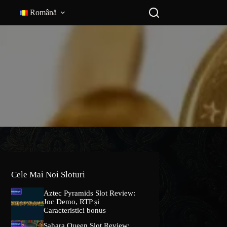
Română
Cele Mai Noi Sloturi
Aztec Pyramids Slot Review:
Joc Demo, RTP și
Caracteristici bonus
Sahara Queen Slot Review: