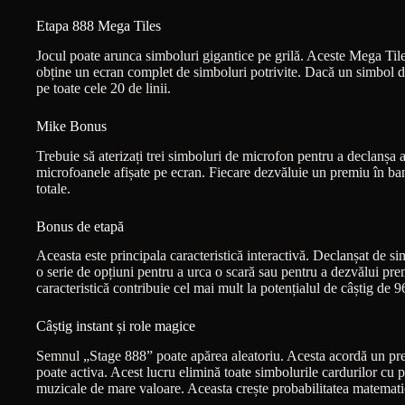
Etapa 888 Mega Tiles
Jocul poate arunca simboluri gigantice pe grilă. Aceste Mega Tile
obține un ecran complet de simboluri potrivite. Dacă un simbol d
pe toate cele 20 de linii.
Mike Bonus
Trebuie să aterizați trei simboluri de microfon pentru a declanșa 
microfoanele afișate pe ecran. Fiecare dezvăluie un premiu în bani
totale.
Bonus de etapă
Aceasta este principala caracteristică interactivă. Declanșat de s
o serie de opțiuni pentru a urca o scară sau pentru a dezvălui pr
caracteristică contribuie cel mai mult la potențialul de câștig de
Câștig instant și role magice
Semnul „Stage 888” poate apărea aleatoriu. Acesta acordă un prem
poate activa. Acest lucru elimină toate simbolurile cardurilor cu p
muzicale de mare valoare. Aceasta crește probabilitatea matemati