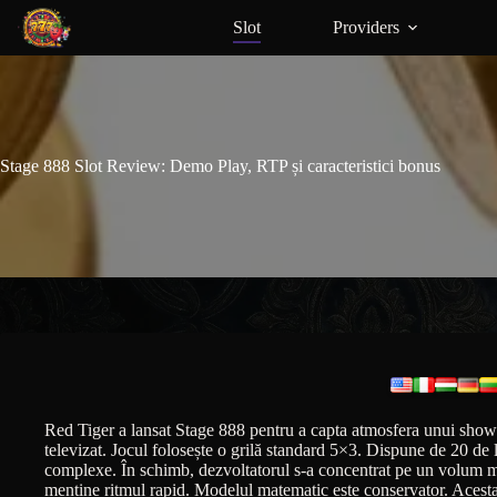
Slot
Providers
Stage 888 Slot Review: Demo Play, RTP și caracteristici bonus
Red Tiger a lansat Stage 888 pentru a capta atmosfera unui show
televizat. Jocul folosește o grilă standard 5×3. Dispune de 20 de 
complexe. În schimb, dezvoltatorul s-a concentrat pe un volum mar
menține ritmul rapid. Modelul matematic este conservator. Acesta 