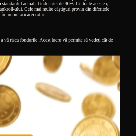
 standardul actual al industriei de 96%. Cu toate acestea,
nkroll-ului. Cele mai multe câștiguri provin din diferitele
n timpul oricărei rotiri.
a vă risca fondurile. Acest lucru vă permite să vedeți cât de