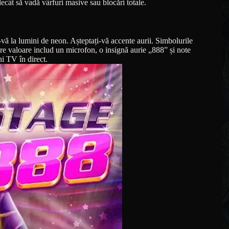
decât să vadă vârfuri masive sau blocări totale.
vă la lumini de neon. Așteptați-vă accente aurii. Simbolurile
are valoare includ un microfon, o insignă aurie „888” și note
ni TV în direct.