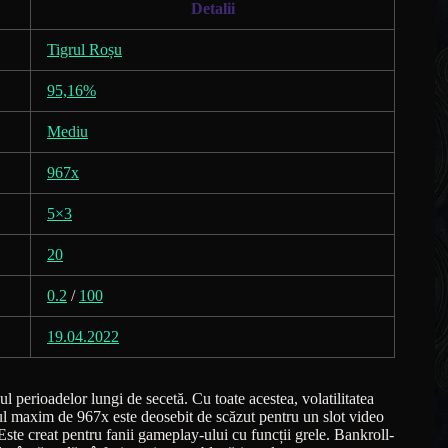
Detalii
Tigrul Roșu
95,16%
Mediu
967x
5×3
20
0.2
/
100
19.04.2022
l perioadelor lungi de secetă. Cu toate acestea, volatilitatea
ul maxim de 967x este deosebit de scăzut pentru un slot video
ste creat pentru fanii gameplay-ului cu funcții grele. Bankroll-