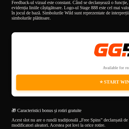
Feedback-ul vizual este constant. Când se declanșează o funcție, 
evidenția liniile câștigătoare. Logo-ul Stage 888 este cel mai val
în jocul de bază. Simbolurile Wild sunt reprezentate de interpreți
simbolurile plătitoare.
Available for r
⭐ START WI
🎁 Caracteristici bonus și rotiri gratuite
Acest slot nu are o rundă tradițională „Free Spins” declanșată de t
modificatori aleatori. Acestea pot lovi la orice rotire.