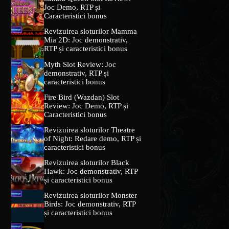
Joc Demo, RTP și
Caracteristici bonus
Revizuirea sloturilor Mamma
Mia 2D: Joc demonstrativ,
RTP și caracteristici bonus
Myth Slot Review: Joc
demonstrativ, RTP și
caracteristici bonus
Fire Bird (Wazdan) Slot
Review: Joc Demo, RTP și
Caracteristici bonus
Revizuirea sloturilor Theatre
of Night: Redare demo, RTP și
caracteristici bonus
Revizuirea sloturilor Black
Hawk: Joc demonstrativ, RTP
și caracteristici bonus
Revizuirea sloturilor Monster
Birds: Joc demonstrativ, RTP
și caracteristici bonus