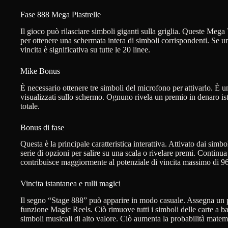
Fase 888 Mega Piastrelle
Il gioco può rilasciare simboli giganti sulla griglia. Queste Meg
per ottenere una schermata intera di simboli corrispondenti. Se u
vincita è significativa su tutte le 20 linee.
Mike Bonus
È necessario ottenere tre simboli del microfono per attivarlo. È 
visualizzati sullo schermo. Ognuno rivela un premio in denaro istan
totale.
Bonus di fase
Questa è la principale caratteristica interattiva. Attivato dai sim
serie di opzioni per salire su una scala o rivelare premi. Contin
contribuisce maggiormente al potenziale di vincita massimo di 9
Vincita istantanea e rulli magici
Il segno “Stage 888” può apparire in modo casuale. Assegna un pre
funzione Magic Reels. Ciò rimuove tutti i simboli delle carte a b
simboli musicali di alto valore. Ciò aumenta la probabilità matem