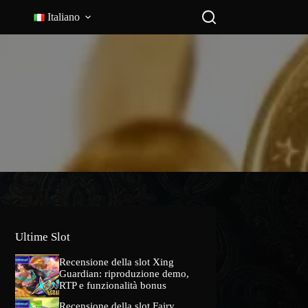
Italiano
Ultime Slot
Recensione della slot Xing
Guardian: riproduzione demo,
RTP e funzionalità bonus
Recensione della slot Fairy