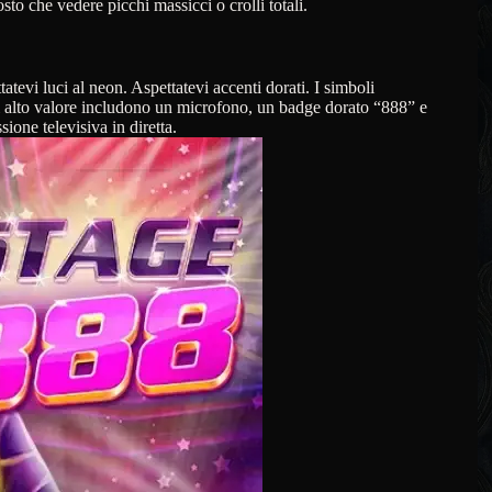
osto che vedere picchi massicci o crolli totali.
tevi luci al neon. Aspettatevi accenti dorati. I simboli
 di alto valore includono un microfono, un badge dorato “888” e
sione televisiva in diretta.