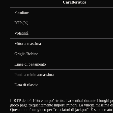
Caratteristica
Fornitore
RTP (%)
Volatilità
Vittoria massima
Griglia/Bobine
Linee di pagamento
Puntata minima/massima
Data di rilascio
L’RTP del 95,16% è un po’ stretto. Lo sentirai durante i lunghi peri
gioco paga frequentemente importi minori. La vincita massima d
Questo non è un gioco per “cacciatori di jackpot”. È stato creato 