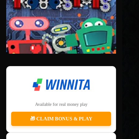
Available for real money play
🎁 CLAIM BONUS & PLAY