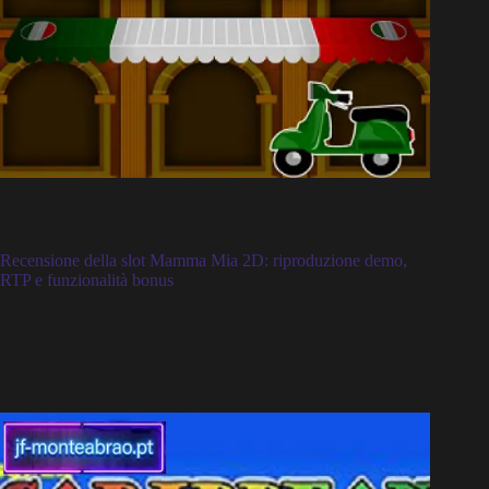
Recensione della slot Mamma Mia 2D: riproduzione demo,
RTP e funzionalità bonus