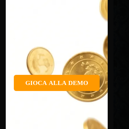
GIOCA ALLA DEMO