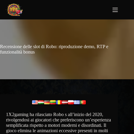
Recensione delle slot di Robo: riproduzione demo, RTP e
funzionalità bonus
1X2gaming ha rilasciato Robo s all’inizio del 2020,
rivolgendosi ai giocatori che preferiscono un’esperienza
semplificata rispetto a motori moderni e disordinati. Il
gioco elimina le animazioni eccessive presenti in molti