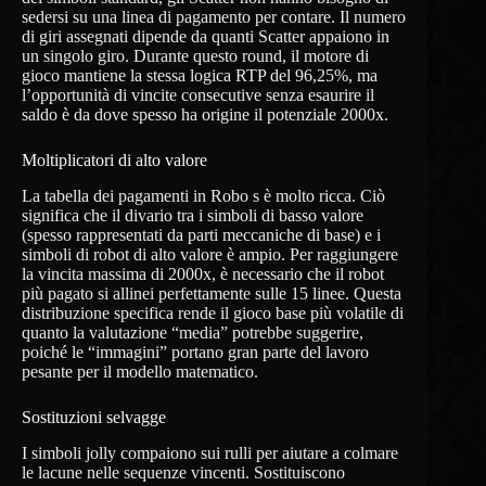
sedersi su una linea di pagamento per contare. Il numero
di giri assegnati dipende da quanti Scatter appaiono in
un singolo giro. Durante questo round, il motore di
gioco mantiene la stessa logica RTP del 96,25%, ma
l’opportunità di vincite consecutive senza esaurire il
saldo è da dove spesso ha origine il potenziale 2000x.
Moltiplicatori di alto valore
La tabella dei pagamenti in Robo s è molto ricca. Ciò
significa che il divario tra i simboli di basso valore
(spesso rappresentati da parti meccaniche di base) e i
simboli di robot di alto valore è ampio. Per raggiungere
la vincita massima di 2000x, è necessario che il robot
più pagato si allinei perfettamente sulle 15 linee. Questa
distribuzione specifica rende il gioco base più volatile di
quanto la valutazione “media” potrebbe suggerire,
poiché le “immagini” portano gran parte del lavoro
pesante per il modello matematico.
Sostituzioni selvagge
I simboli jolly compaiono sui rulli per aiutare a colmare
le lacune nelle sequenze vincenti. Sostituiscono