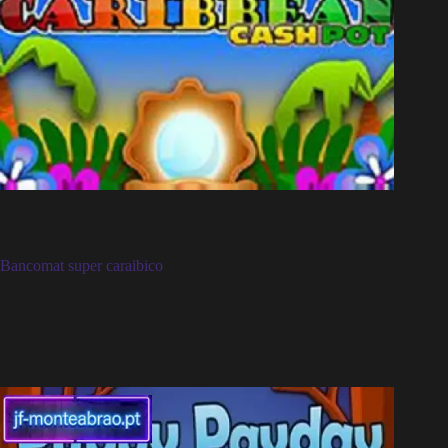
Bancomat super caraibico