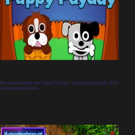
Recensione della slot Puppy Payday: riproduzione demo, RTP
e funzionalità bonus