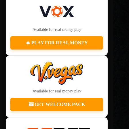
Available for real money play
🔥 PLAY FOR REAL MONEY
Available for real money play
🎰 GET WELCOME PACK