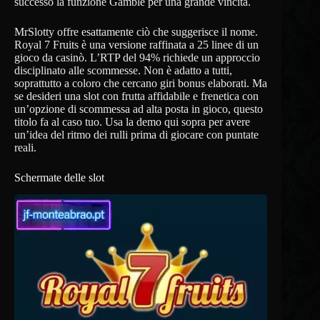
successo la funzione Gamble per una grande vincita.
MrSlotty offre esattamente ciò che suggerisce il nome.
Royal 7 Fruits è una versione raffinata a 25 linee di un
gioco da casinò. L’RTP del 94% richiede un approccio
disciplinato alle scommesse. Non è adatto a tutti,
soprattutto a coloro che cercano giri bonus elaborati. Ma
se desideri una slot con frutta affidabile e frenetica con
un’opzione di scommessa ad alta posta in gioco, questo
titolo fa al caso tuo. Usa la demo qui sopra per avere
un’idea del ritmo dei rulli prima di giocare con puntate
reali.
Schermate delle slot