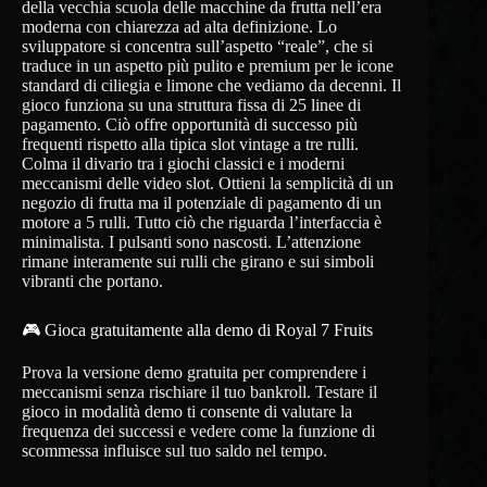
della vecchia scuola delle macchine da frutta nell’era
moderna con chiarezza ad alta definizione. Lo
sviluppatore si concentra sull’aspetto “reale”, che si
traduce in un aspetto più pulito e premium per le icone
standard di ciliegia e limone che vediamo da decenni. Il
gioco funziona su una struttura fissa di 25 linee di
pagamento. Ciò offre opportunità di successo più
frequenti rispetto alla tipica slot vintage a tre rulli.
Colma il divario tra i giochi classici e i moderni
meccanismi delle video slot. Ottieni la semplicità di un
negozio di frutta ma il potenziale di pagamento di un
motore a 5 rulli. Tutto ciò che riguarda l’interfaccia è
minimalista. I pulsanti sono nascosti. L’attenzione
rimane interamente sui rulli che girano e sui simboli
vibranti che portano.
🎮 Gioca gratuitamente alla demo di Royal 7 Fruits
Prova la versione demo gratuita per comprendere i
meccanismi senza rischiare il tuo bankroll. Testare il
gioco in modalità demo ti consente di valutare la
frequenza dei successi e vedere come la funzione di
scommessa influisce sul tuo saldo nel tempo.