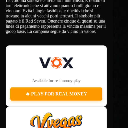
La colonna sonora è altrettanto minimalista. È dotato di
toni elettronici che si attivano quando i rulli girano e
vincono. Evita i jingle fastidiosi e ripetitivi che si
trovano in alcuni vecchi porti terrestri. Il simbolo più
pagato è il Red Seven. Ottenere cinque di questi su una
linea di pagamento rappresenta la vincita massima per il
gioco base. La campana segue da vicino in valore.
Available for real money play
🔥 PLAY FOR REAL MONEY