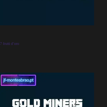
7 frutti d’oro