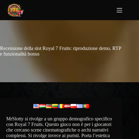
Recensione della slot Royal 7 Fruits: riproduzione demo, RTP
e funzionalità bonus
MrSlotty si rivolge a un gruppo demografico specifico
con Royal 7 Fruits. Questo gioco non è per i giocatori
che cercano scene cinematografiche o archi narrativi
complessi. Si rivolge invece ai puristi. Porta l’estetica