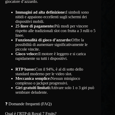
giocatore d’azzardo.
Immagini ad alta definizione:
I simboli sono
nitidi e appaiono eccellenti sugli schermi dei
dispositivi mobili.
25 linee di pagamento:
Più modi per vincere
rispetto alle tradizionali slot con frutta a 3 rulli o 5
linee.
Funzionalità di gioco d’azzardo:
Offre la
possibilità di aumentare significativamente le
piccole vincite.
Gioco veloce:
Il motore è leggero e si carica
rapidamente su tutti i dispositivi.
RTP basso:
Con il 94%, è al di sotto dello
standard moderno per le video slot.
Meccanica semplice:
Nessun minigioco
complesso o jackpot progressivi.
Giri gratuiti limitati:
Attivare solo 1 o 3 giri può
sembrare deludente.
❓ Domande frequenti (FAQ)
Qual è l’RTP di Royal 7 Fruits?