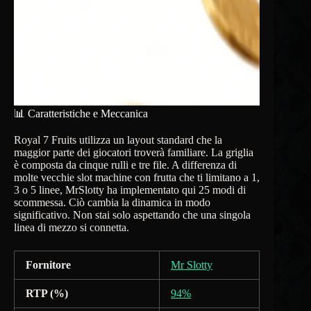
📊 Caratteristiche e Meccanica
Royal 7 Fruits utilizza un layout standard che la
maggior parte dei giocatori troverà familiare. La griglia
è composta da cinque rulli e tre file. A differenza di
molte vecchie slot machine con frutta che ti limitano a 1,
3 o 5 linee, MrSlotty ha implementato qui 25 modi di
scommessa. Ciò cambia la dinamica in modo
significativo. Non stai solo aspettando che una singola
linea di mezzo si connetta.
Fornitore
Mr Slotty
RTP (%)
94%