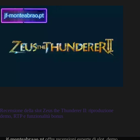
Recensione della slot Zeus the Thunderer II: riproduzione
demo, RTP e funzionalità bonus
jf-monteabraao.pt
offre recensioni esperte di slot, demo