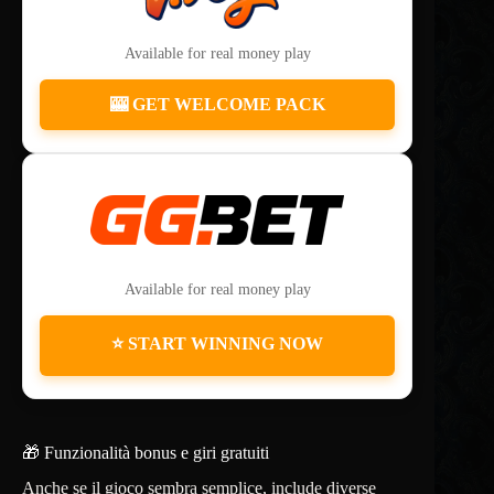
Available for real money play
🎰 GET WELCOME PACK
Available for real money play
⭐ START WINNING NOW
🎁 Funzionalità bonus e giri gratuiti
Anche se il gioco sembra semplice, include diverse