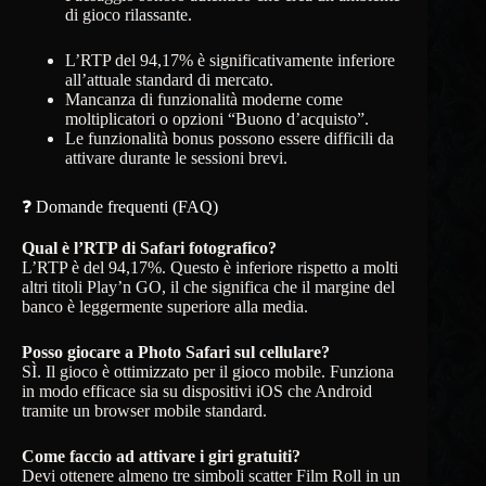
di gioco rilassante.
L’RTP del 94,17% è significativamente inferiore
all’attuale standard di mercato.
Mancanza di funzionalità moderne come
moltiplicatori o opzioni “Buono d’acquisto”.
Le funzionalità bonus possono essere difficili da
attivare durante le sessioni brevi.
❓ Domande frequenti (FAQ)
Qual è l’RTP di Safari fotografico?
L’RTP è del 94,17%. Questo è inferiore rispetto a molti
altri titoli Play’n GO, il che significa che il margine del
banco è leggermente superiore alla media.
Posso giocare a Photo Safari sul cellulare?
SÌ. Il gioco è ottimizzato per il gioco mobile. Funziona
in modo efficace sia su dispositivi iOS che Android
tramite un browser mobile standard.
Come faccio ad attivare i giri gratuiti?
Devi ottenere almeno tre simboli scatter Film Roll in un