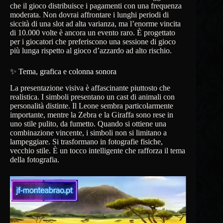
che il gioco distribuisce i pagamenti con una frequenza
moderata. Non dovrai affrontare i lunghi periodi di
siccità di una slot ad alta varianza, ma l’enorme vincita
di 10.000 volte è ancora un evento raro. È progettato
per i giocatori che preferiscono una sessione di gioco
più lunga rispetto al gioco d’azzardo ad alto rischio.
✨ Tema, grafica e colonna sonora
La presentazione visiva è affascinante piuttosto che
realistica. I simboli presentano un cast di animali con
personalità distinte. Il Leone sembra particolarmente
importante, mentre la Zebra e la Giraffa sono rese in
uno stile pulito, da fumetto. Quando si ottiene una
combinazione vincente, i simboli non si limitano a
lampeggiare. Si trasformano in fotografie fisiche,
vecchio stile. È un tocco intelligente che rafforza il tema
della fotografia.