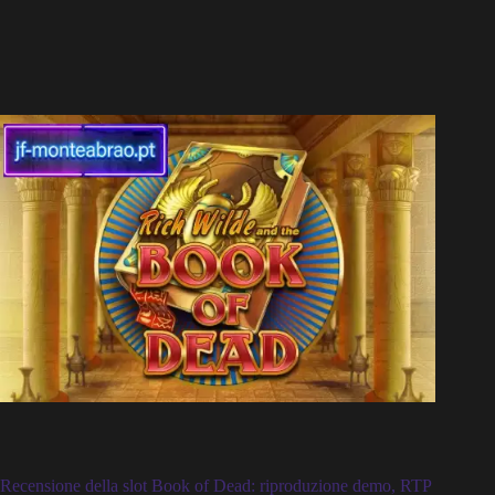
Recensione della slot Book of Dead: riproduzione demo, RTP