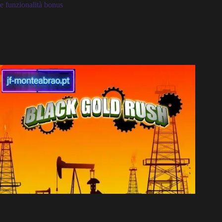
e funzionalità bonus