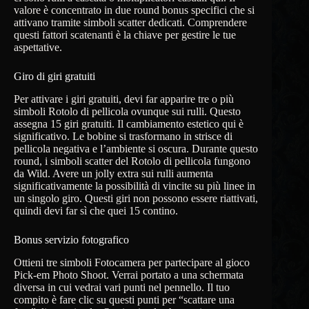
valore è concentrato in due round bonus specifici che si
attivano tramite simboli scatter dedicati. Comprendere
questi fattori scatenanti è la chiave per gestire le tue
aspettative.
Giro di giri gratuiti
Per attivare i giri gratuiti, devi far apparire tre o più
simboli Rotolo di pellicola ovunque sui rulli. Questo
assegna 15 giri gratuiti. Il cambiamento estetico qui è
significativo. Le bobine si trasformano in strisce di
pellicola negativa e l’ambiente si oscura. Durante questo
round, i simboli scatter del Rotolo di pellicola fungono
da Wild. Avere un jolly extra sui rulli aumenta
significativamente la possibilità di vincite su più linee in
un singolo giro. Questi giri non possono essere riattivati,
quindi devi far sì che quei 15 contino.
Bonus servizio fotografico
Ottieni tre simboli Fotocamera per partecipare al gioco
Pick-em Photo Shoot. Verrai portato a una schermata
diversa in cui vedrai vari punti nel pennello. Il tuo
compito è fare clic su questi punti per “scattare una