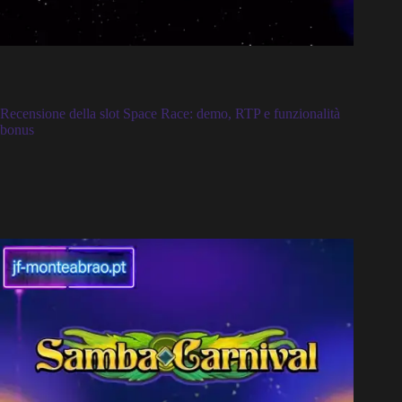
Recensione della slot Space Race: demo, RTP e funzionalità
bonus