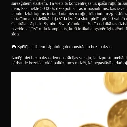
sarežģītiem stāstiem. Tā vietā tā koncentrējas uz īpašu ruļļu tīrī
tiem, kas meklē 50 000x džekpotus. Tas ir nosaukums, kas izvei
tabulu. Izkārtojums ir standarta piecu ruļļu, trīs rindu režģis. Jūs
iestatījumam. Lielākā daļa šāda izmēra slotu pielīp pie 20 vai 25
Centrālais āķis ir ‘Symbol Swap’ funkcija. Secības laikā tas fiz
izveidots “tīrs” ruļļu komplekts, kurā ir tikai augstvērtīgi totēmi
slots.
🎮 Spēlējiet Totem Lightning demonstrāciju bez maksas
Izmēģiniet bezmaksas demonstrācijas versiju, lai izprastu mehān
pārbaude bezriska vidē palīdz jums redzēt, kā nepastāvība darboj