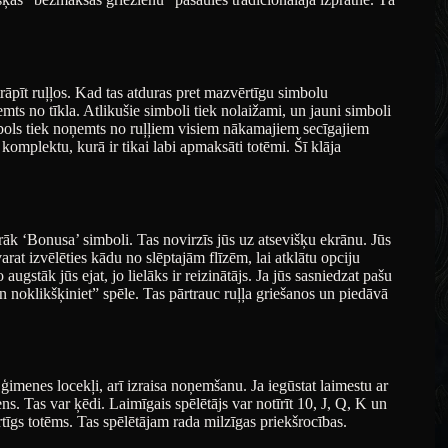
trāpīt ruļļos. Kad tas atduras pret mazvērtīgu simbolu
ts no tīkla. Atlikušie simboli tiek nolaižami, un jauni simboli
imbols tiek noņemts no ruļļiem visiem nākamajiem secīgajiem
 komplektu, kurā ir tikai labi apmaksāti totēmi. Šī klāja
airāk ‘Bonusa’ simboli. Tas novirzīs jūs uz atsevišķu ekrānu. Jūs
rat izvēlēties kādu no slēptajām flīzēm, lai atklātu opciju
gstāk jūs ejat, jo lielāks ir reizinātājs. Ja jūs sasniedzat pašu
un noklikšķiniet” spēle. Tas pārtrauc ruļļa griešanos un piedāvā
 ģimenes locekļi, arī izraisa noņemšanu. Ja iegūstat laimestu ar
ns. Tas var ķēdi. Laimīgais spēlētājs var notīrīt 10, J, Q, K un
rtīgs totēms. Tas spēlētājam rada milzīgas priekšrocības.