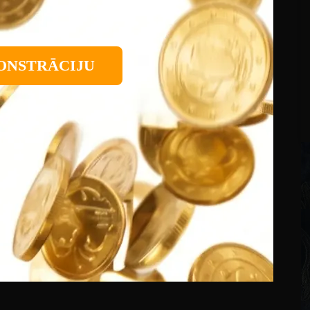
ONSTRĀCIJU