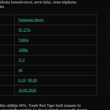
šroku konsekvencei, nevis lielai, viena trāpījuma
jām.
Sarkanais tīģeris
95,27%
Vidēja
1088x
5×3
40
0.10
/
80.00
20.06.2020
dējo rādītāju 96%. Tomēr Red Tiger bieži izmanto šo
ā nepastāvība nozīmē, ka jūsu bankrolls nepazudīs desmit