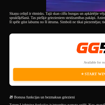
Skaņu celiņš ir ritmisks. Tajā skan cilšu bungas un apkārtējie vēj
sprakšķēšanā. Tas piešķir griezieniem steidzamības pakāpi. Animā
šī spēle gūst labumu no šī ātruma. Simboli ne tikai piezemējas; tie
Available for r
⭐ START WI
🎁 Bonusa funkcijas un bezmaksas griezieni
Totem Lightning funkcijas ir integrētas pamata spēlē. Nav atsevi