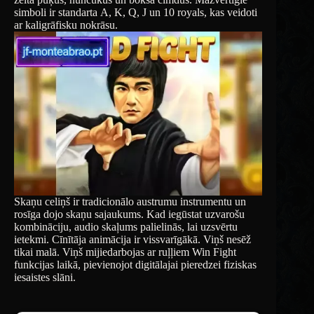
simboli ir standarta A, K, Q, J un 10 royals, kas veidoti
ar kaligrāfisku nokrāsu.
Skaņu celiņš ir tradicionālo austrumu instrumentu un
rosīga dojo skaņu sajaukums. Kad iegūstat uzvarošu
kombināciju, audio skaļums palielinās, lai uzsvērtu
ietekmi. Cīnītāja animācija ir vissvarīgākā. Viņš nesēž
tikai malā. Viņš mijiedarbojas ar ruļļiem Win Fight
funkcijas laikā, pievienojot digitālajai pieredzei fiziskas
iesaistes slāni.