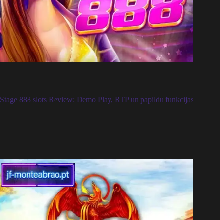
Stage 888 slots Review: Demo Play, RTP un papildu funkcijas