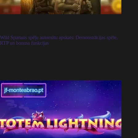
Wild Spartans spēļu automātu apskats: Demonstrācijas spēle,
RTP un bonusa funkcijas