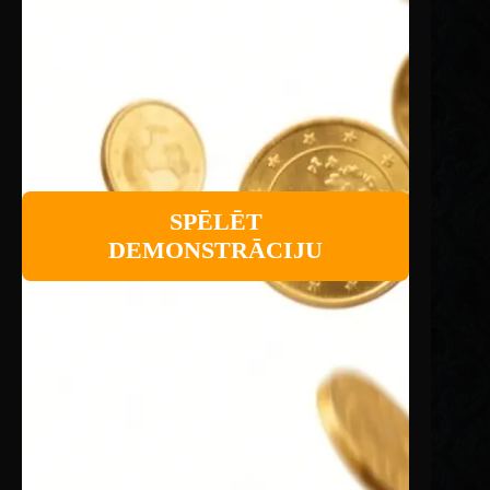
SPĒLĒT
DEMONSTRĀCIJU