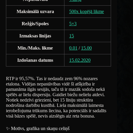
Maksimālā uzvara
500x kopējā likme
Režģis/Spoles
5×3
Izmaksas līnijas
15
Min./Maks. likme
0.01
/
15.00
Izdošanas datums
15.02.2020
RTP ir 95,57%. Tas ir nedaudz zem 96% nozares
etalona. Vidējas nepastāvības vidē šī atšķirība ir
pamanāma ilgās sesijās, taču tā ir mazāk sodoša nekā
spēlēs ar lielu dispersiju. Gaidiet biežu nelielu atdevi.
Notiek nedzīvi griezieni, bet 15 līniju struktūra
nodrošina darbību kustībā. Liela maksimālā laimesta
ierobežojuma trūkums liecina, ka potenciāls ir sadalīts
visā bāzes spēlē, nevis aizslēgts aiz reta bonusa.
✨ Motīvs, grafika un skaņu celiņš