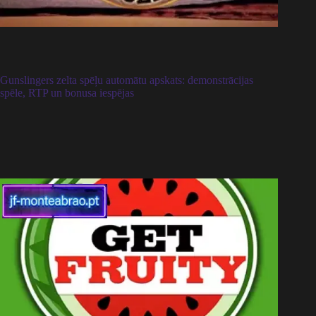
Gunslingers zelta spēļu automātu apskats: demonstrācijas
spēle, RTP un bonusa iespējas