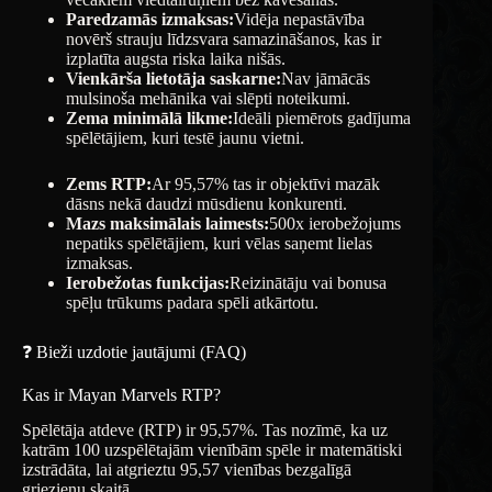
Paredzamās izmaksas:
Vidēja nepastāvība
novērš strauju līdzsvara samazināšanos, kas ir
izplatīta augsta riska laika nišās.
Vienkārša lietotāja saskarne:
Nav jāmācās
mulsinoša mehānika vai slēpti noteikumi.
Zema minimālā likme:
Ideāli piemērots gadījuma
spēlētājiem, kuri testē jaunu vietni.
Zems RTP:
Ar 95,57% tas ir objektīvi mazāk
dāsns nekā daudzi mūsdienu konkurenti.
Mazs maksimālais laimests:
500x ierobežojums
nepatiks spēlētājiem, kuri vēlas saņemt lielas
izmaksas.
Ierobežotas funkcijas:
Reizinātāju vai bonusa
spēļu trūkums padara spēli atkārtotu.
❓ Bieži uzdotie jautājumi (FAQ)
Kas ir Mayan Marvels RTP?
Spēlētāja atdeve (RTP) ir 95,57%. Tas nozīmē, ka uz
katrām 100 uzspēlētajām vienībām spēle ir matemātiski
izstrādāta, lai atgrieztu 95,57 vienības bezgalīgā
griezienu skaitā.