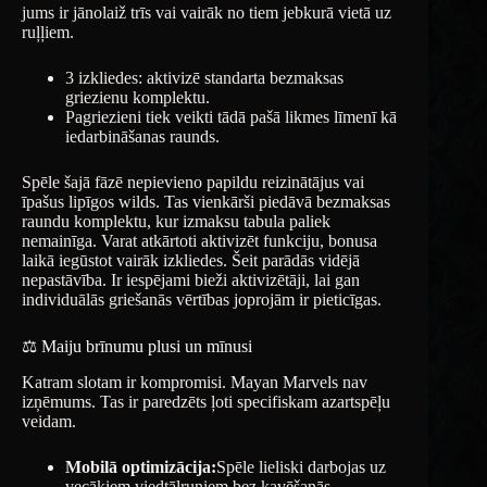
jums ir jānolaiž trīs vai vairāk no tiem jebkurā vietā uz
ruļļiem.
3 izkliedes: aktivizē standarta bezmaksas
griezienu komplektu.
Pagriezieni tiek veikti tādā pašā likmes līmenī kā
iedarbināšanas raunds.
Spēle šajā fāzē nepievieno papildu reizinātājus vai
īpašus lipīgos wilds. Tas vienkārši piedāvā bezmaksas
raundu komplektu, kur izmaksu tabula paliek
nemainīga. Varat atkārtoti aktivizēt funkciju, bonusa
laikā iegūstot vairāk izkliedes. Šeit parādās vidējā
nepastāvība. Ir iespējami bieži aktivizētāji, lai gan
individuālās griešanās vērtības joprojām ir pieticīgas.
⚖️ Maiju brīnumu plusi un mīnusi
Katram slotam ir kompromisi. Mayan Marvels nav
izņēmums. Tas ir paredzēts ļoti specifiskam azartspēļu
veidam.
Mobilā optimizācija:
Spēle lieliski darbojas uz
vecākiem viedtālruņiem bez kavēšanās.