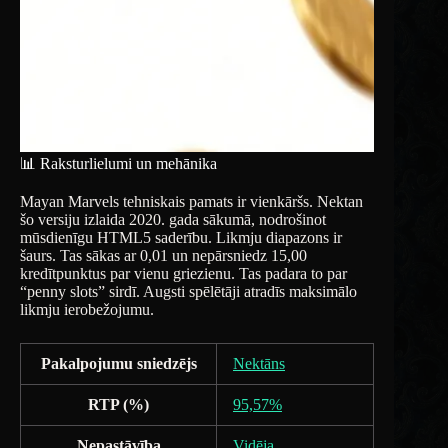
📊 Raksturlielumi un mehānika
Mayan Marvels tehniskais pamats ir vienkāršs. Nektan
šo versiju izlaida 2020. gada sākumā, nodrošinot
mūsdienīgu HTML5 saderību. Likmju diapazons ir
šaurs. Tas sākas ar 0,01 un nepārsniedz 15,00
kredītpunktus par vienu griezienu. Tas padara to par
“penny slots” sirdī. Augsti spēlētāji atradīs maksimālo
likmju ierobežojumu.
Pakalpojumu sniedzējs
Nektāns
RTP (%)
95,57%
Nepastāvība
Vidēja