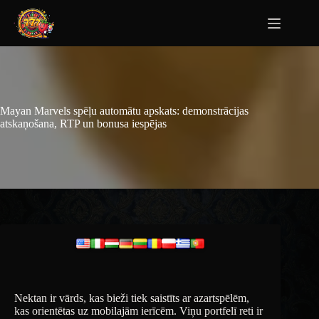
Mayan Marvels spēļu automātu apskats: demonstrācijas
atskaņošana, RTP un bonusa iespējas
Nektan ir vārds, kas bieži tiek saistīts ar azartspēlēm,
kas orientētas uz mobilajām ierīcēm. Viņu portfelī reti ir