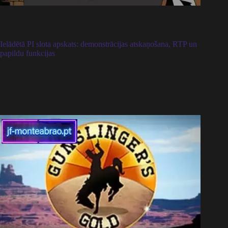
Ielādētā PI slota apskats: demonstrācijas atskaņošana, RTP un
papildu funkcijas