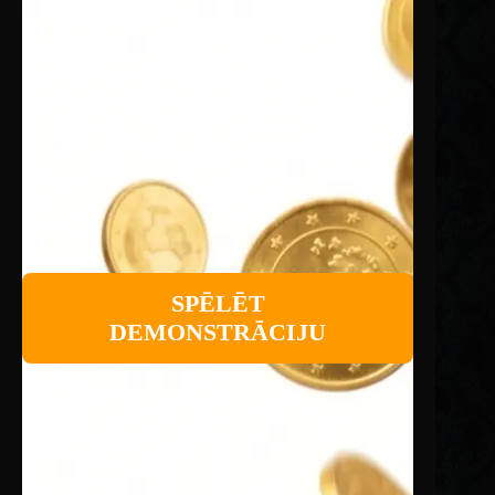
SPĒLĒT
DEMONSTRĀCIJU