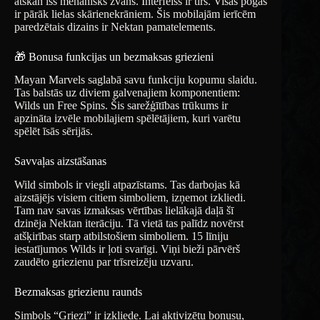
atskan īss mehānisks zvans. Interfeiss ir tīrs. Visas pogas
ir pārāk lielas skārienekrāniem. Šis mobilajām ierīcēm
paredzētais dizains ir Nektan pamatelements.
🎁 Bonusa funkcijas un bezmaksas griezieni
Mayan Marvels saglabā savu funkciju kopumu slaidu.
Tas balstās uz diviem galvenajiem komponentiem:
Wilds un Free Spins. Šis sarežģītības trūkums ir
apzināta izvēle mobilajiem spēlētājiem, kuri varētu
spēlēt īsās sērijās.
Savvaļas aizstāšanas
Wild simbols ir viegli atpazīstams. Tas darbojas kā
aizstājējs visiem citiem simboliem, izņemot izkliedi.
Tam nav savas izmaksas vērtības lielākajā daļā šī
dzinēja Nektan iterāciju. Tā vietā tas palīdz novērst
atšķirības starp atbilstošiem simboliem. 15 līniju
iestatījumos Wilds ir ļoti svarīgi. Viņi bieži pārvērš
zaudēto griezienu par trīsreizēju uzvaru.
Bezmaksas griezienu raunds
Simbols “Griezi” ir izkliede. Lai aktivizētu bonusu,