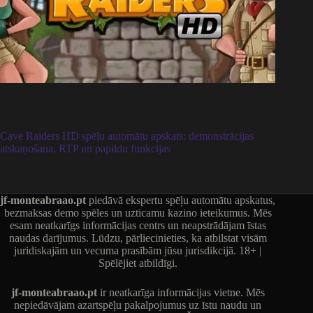
Cave Raiders HD spēļu automātu apskats: demonstrācijas
atskaņošana, RTP un papildu funkcijas
jf-monteabraao.pt
piedāvā ekspertu spēļu automātu apskatus,
bezmaksas demo spēles un uzticamu kazino ieteikumus. Mēs
esam neatkarīgs informācijas centrs un neapstrādājam īstas
naudas darījumus. Lūdzu, pārliecinieties, ka atbilstat visām
juridiskajām un vecuma prasībām jūsu jurisdikcijā. 18+ |
Spēlējiet atbildīgi.
jf-monteabraao.pt
ir neatkarīga informācijas vietne. Mēs
nepiedāvājam azartspēļu pakalpojumus uz īstu naudu un