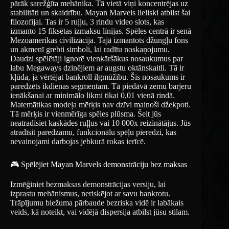
pārāk sarežģīta mehānika. Tā vietā viņi koncentrējas uz
stabilitāti un skaidrību. Mayan Marvels lieliski atbilst šai
filozofijai. Tas ir 5 ruļļu, 3 rindu video slots, kas
izmanto 15 fiksētas izmaksu līnijas. Spēles centrā ir senā
Mezoamerikas civilizācija. Tajā izmantots džungļu fons
un akmenī grebti simboli, lai radītu noskaņojumu.
Daudzi spēlētāji ignorē vienkāršākus nosaukumus par
labu Megaways dzinējiem ar augstu oktānskaitli. Tā ir
kļūda, ja vērtējat bankroll ilgmūžību. Šis nosaukums ir
paredzēts ikdienas segmentam. Tā piedāvā zemu barjeru
ienākšanai ar minimālo likmi tikai 0,01 vienā rindā.
Matemātikas modeļa mērķis nav dzīvi mainoši džekpoti.
Tā mērķis ir vienmērīga spēles plūsma. Šeit jūs
neatradīsiet kaskādes ruļļus vai 10 000x reizinātājus. Jūs
atradīsit paredzamu, funkcionālu spēļu pieredzi, kas
nevainojami darbojas jebkurā rokas ierīcē.
🎮 Spēlējiet Mayan Marvels demonstrāciju bez maksas
Izmēģiniet bezmaksas demonstrācijas versiju, lai
izprastu mehānismus, neriskējot ar savu bankrotu.
Trāpījumu biežuma pārbaude bezriska vidē ir labākais
veids, kā noteikt, vai vidējā dispersija atbilst jūsu stilam.