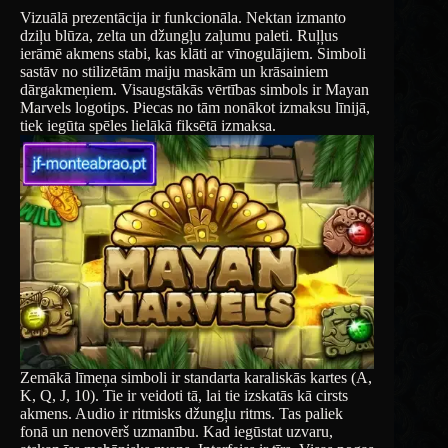
Vizuālā prezentācija ir funkcionāla. Nektan izmanto
dziļu blūza, zelta un džungļu zaļumu paleti. Ruļļus
ierāmē akmens stabi, kas klāti ar vīnogulājiem. Simboli
sastāv no stilizētām maiju maskām un krāsainiem
dārgakmeņiem. Visaugstākās vērtības simbols ir Mayan
Marvels logotips. Piecas no tām nonākot izmaksu līnijā,
tiek iegūta spēles lielākā fiksētā izmaksa.
Zemākā līmeņa simboli ir standarta karaliskās kartes (A,
K, Q, J, 10). Tie ir veidoti tā, lai tie izskatās kā cirsts
akmens. Audio ir ritmisks džungļu ritms. Tas paliek
fonā un nenovērš uzmanību. Kad iegūstat uzvaru,