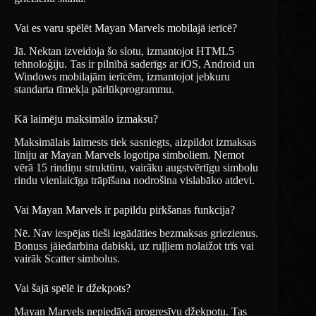
Vai es varu spēlēt Mayan Marvels mobilajā ierīcē?
Jā. Nektan izveidoja šo slotu, izmantojot HTML5
tehnoloģiju. Tas ir pilnībā saderīgs ar iOS, Android un
Windows mobilajām ierīcēm, izmantojot jebkuru
standarta tīmekļa pārlūkprogrammu.
Kā laimēju maksimālo izmaksu?
Maksimālais laimests tiek sasniegts, aizpildot izmaksas
līniju ar Mayan Marvels logotipa simboliem. Ņemot
vērā 15 rindiņu struktūru, vairāku augstvērtīgu simbolu
rindu vienlaicīga trāpīšana nodrošina vislabāko atdevi.
Vai Mayan Marvels ir papildu pirkšanas funkcija?
Nē. Nav iespējas tieši iegādāties bezmaksas griezienus.
Bonuss jāiedarbina dabiski, uz ruļļiem nolaižot trīs vai
vairāk Scatter simbolus.
Vai šajā spēlē ir džekpots?
Mayan Marvels nepiedāvā progresīvu džekpotu. Tas