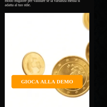
modo migliore per valutare se la varianza media si
adatta al tuo stile.
GIOCA ALLA DEMO