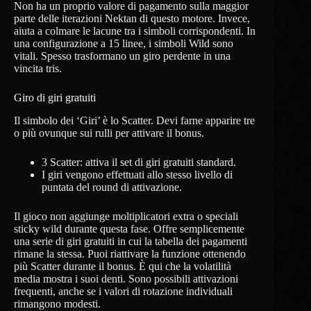
Non ha un proprio valore di pagamento sulla maggior
parte delle iterazioni Nektan di questo motore. Invece,
aiuta a colmare le lacune tra i simboli corrispondenti. In
una configurazione a 15 linee, i simboli Wild sono
vitali. Spesso trasformano un giro perdente in una
vincita tris.
Giro di giri gratuiti
Il simbolo dei ‘Giri’ è lo Scatter. Devi farne apparire tre
o più ovunque sui rulli per attivare il bonus.
3 Scatter: attiva il set di giri gratuiti standard.
I giri vengono effettuati allo stesso livello di
puntata del round di attivazione.
Il gioco non aggiunge moltiplicatori extra o speciali
sticky wild durante questa fase. Offre semplicemente
una serie di giri gratuiti in cui la tabella dei pagamenti
rimane la stessa. Puoi riattivare la funzione ottenendo
più Scatter durante il bonus. È qui che la volatilità
media mostra i suoi denti. Sono possibili attivazioni
frequenti, anche se i valori di rotazione individuali
rimangono modesti.