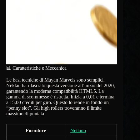
📊 Caratteristiche e Meccanica
Le basi tecniche di Mayan Marvels sono semplici.
Nektan ha rilasciato questa versione all’inizio del 2020,
garantendo la moderna compatibilità HTML5. La
gamma di scommesse è ristretta. Inizia a 0,01 e termina
a 15,00 crediti per giro. Questo lo rende in fondo un
“penny slot”. Gli high rollers troveranno il limite
massimo di puntata.
Fornitore
Nettano