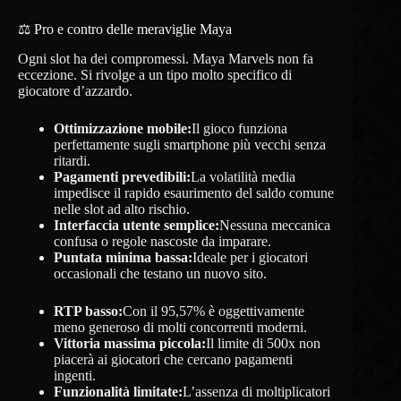
⚖️ Pro e contro delle meraviglie Maya
Ogni slot ha dei compromessi. Maya Marvels non fa
eccezione. Si rivolge a un tipo molto specifico di
giocatore d’azzardo.
Ottimizzazione mobile:
Il gioco funziona
perfettamente sugli smartphone più vecchi senza
ritardi.
Pagamenti prevedibili:
La volatilità media
impedisce il rapido esaurimento del saldo comune
nelle slot ad alto rischio.
Interfaccia utente semplice:
Nessuna meccanica
confusa o regole nascoste da imparare.
Puntata minima bassa:
Ideale per i giocatori
occasionali che testano un nuovo sito.
RTP basso:
Con il 95,57% è oggettivamente
meno generoso di molti concorrenti moderni.
Vittoria massima piccola:
Il limite di 500x non
piacerà ai giocatori che cercano pagamenti
ingenti.
Funzionalità limitate:
L’assenza di moltiplicatori