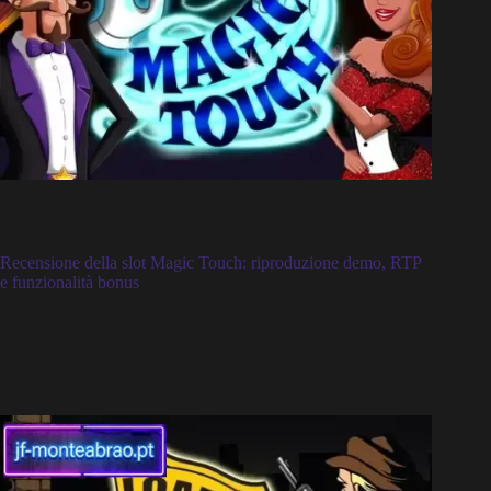
Recensione della slot Magic Touch: riproduzione demo, RTP
e funzionalità bonus