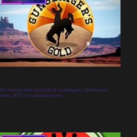
Recensione della slot Gold di Gunslingers: riproduzione
demo, RTP e funzionalità bonus