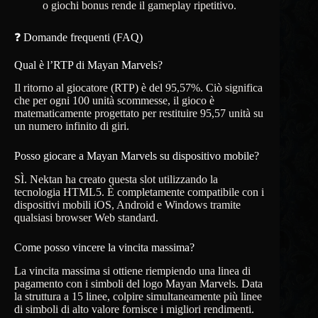
o giochi bonus rende il gameplay ripetitivo.
❓ Domande frequenti (FAQ)
Qual è l’RTP di Mayan Marvels?
Il ritorno al giocatore (RTP) è del 95,57%. Ciò significa
che per ogni 100 unità scommesse, il gioco è
matematicamente progettato per restituire 95,57 unità su
un numero infinito di giri.
Posso giocare a Mayan Marvels su dispositivo mobile?
SÌ. Nektan ha creato questa slot utilizzando la
tecnologia HTML5. È completamente compatibile con i
dispositivi mobili iOS, Android e Windows tramite
qualsiasi browser Web standard.
Come posso vincere la vincita massima?
La vincita massima si ottiene riempiendo una linea di
pagamento con i simboli del logo Mayan Marvels. Data
la struttura a 15 linee, colpire simultaneamente più linee
di simboli di alto valore fornisce i migliori rendimenti.