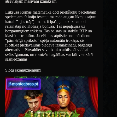
atsevišķām masīvām izmaksām.
Luksusa Romas matemātika dod priekšroku pacietīgam
spēlētājam. 9 līniju iestatījums rada augstu likmju sajūtu
katrai līnijas trāpījumam, it īpaši, ja tiek izmantoti
reizinātāji no Kolizeja bonusa. Tas nepaļaujas uz
bezgaumīgiem trikiem. Tas balstās uz stabilu RTP un
klasisku struktūru. Ja vēlaties atpūsties no mūsdienu
“pārmērīgi aprīkoto” spēļu automātu trokšņa, šis
iSoftBet piedāvājums piedāvā izsmalcinātu, bagātīgu
alternatīvu. Pārvaldiet savu banku atbilstoši vidējai
svārstīgumam, un romiešu bagātības var būt vienkārši
sasniedzamas.
Slotu ekrānuzņēmumi