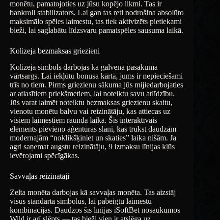
monētu, pamatojoties uz jūsu kopējo likmi. Tas ir
bankroll stabilizators. Lai gan tas reti nodrošina absolūto
maksimālo spēles laimestu, tas tiek aktivizēts pietiekami
bieži, lai saglabātu līdzsvaru pamatspēles sausuma laikā.
Kolizeja bezmaksas griezieni
Kolizeja simbols darbojas kā galvenā pasākuma
vārtsargs. Lai iekļūtu bonusa kārtā, jums ir nepieciešami
trīs no tiem. Pirms griezienu sākuma jūs mijiedarbojaties
ar atlasītiem priekšmetiem, lai noteiktu savu atlīdzību.
Jūs varat laimēt noteiktu bezmaksas griezienu skaitu,
vienotu monētu balvu vai reizinātāju, kas attiecas uz
visiem laimestiem raunda laikā. Šis interaktīvais
elements pievieno aģentūras slāni, kas trūkst daudzām
modernajām “noklikšķiniet un skaties” laika nišām. Ja
agri saņemat augstu reizinātāju, 9 izmaksu līnijas kļūs
ievērojami spēcīgākas.
Savvaļas reizinātāji
Zelta monēta darbojas kā savvaļas monēta. Tas aizstāj
visus standarta simbolus, lai pabeigtu laimestu
kombinācijas. Daudzos šīs līnijas iSoftBet nosaukumos
Wild ir arī slēpts — tas bieži vien ir atslēga uz