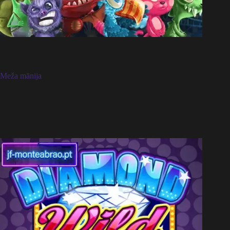
Meža mānija