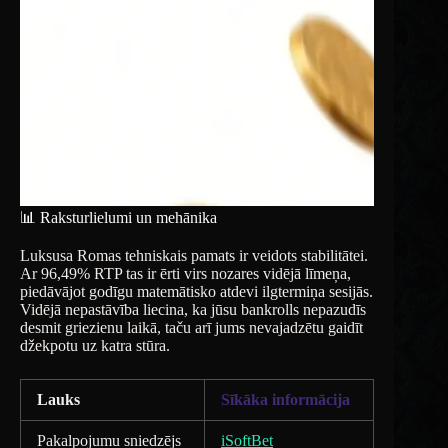
📊 Raksturlielumi un mehānika
Luksusa Romas tehniskais pamats ir veidots stabilitātei.
Ar 96,49% RTP tas ir ērti virs nozares vidējā līmeņa,
piedāvājot godīgu matemātisko atdevi ilgtermiņa sesijās.
Vidējā nepastāvība liecina, ka jūsu bankrolls nepazudīs
desmit griezienu laikā, taču arī jums nevajadzētu gaidīt
džekpotu uz katra stūra.
Lauks
Sīkāka informācija
Pakalpojumu sniedzējs
iSoftBet