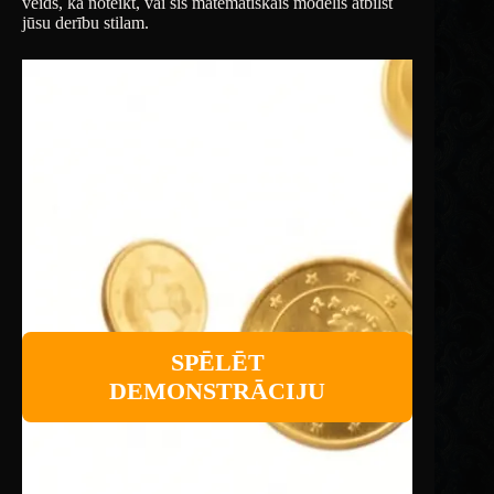
veids, kā noteikt, vai šis matemātiskais modelis atbilst
jūsu derību stilam.
SPĒLĒT
DEMONSTRĀCIJU