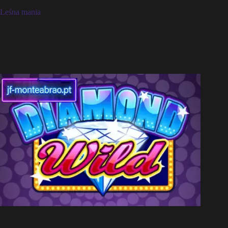
Leśna mania