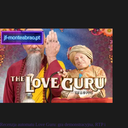
Recenzja automatu Love Guru: gra demonstracyjna, RTP i