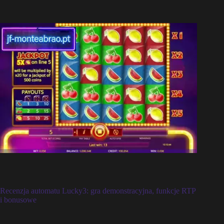
Recenzja automatu Lucky3: gra demonstracyjna, funkcje RTP
i bonusowe