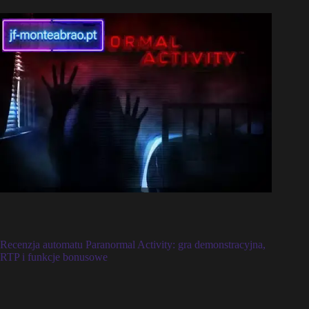
Recenzja automatu Paranormal Activity: gra demonstracyjna,
RTP i funkcje bonusowe