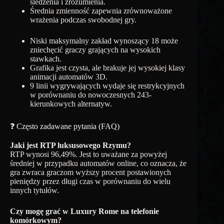
śledzenia i zrozumienia.
Średnia zmienność zapewnia zrównoważone
wrażenia podczas swobodnej gry.
Niski maksymalny zakład wynoszący 18 może
zniechęcić graczy grających na wysokich
stawkach.
Grafika jest czysta, ale brakuje jej wysokiej klasy
animacji automatów 3D.
9 linii wygrywających wydaje się restrykcyjnych
w porównaniu do nowoczesnych 243-
kierunkowych alternatyw.
❓ Często zadawane pytania (FAQ)
Jaki jest RTP luksusowego Rzymu?
RTP wynosi 96,49%. Jest to uważane za powyżej
średniej w przypadku automatów online, co oznacza, że
​​gra zwraca graczom wyższy procent postawionych
pieniędzy przez długi czas w porównaniu do wielu
innych tytułów.
Czy mogę grać w Luxury Rome na telefonie
komórkowym?