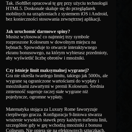
Tak. iSoftBet opracował tę grę przy użyciu technologii
HTML5. Doskonale skaluje się do przeglądarek
mobilnych na urządzeniach z systemem iOS i Android,
bez konieczności stosowania zewnętrznej aplikacji.
Jak uruchomić darmowe spiny?
Musisz wylosować co najmniej trzy symbole
rozproszone Koloseum w dowolnym miejscu na
bębnach. Spowoduje to otwarcie interaktywnego
ekranu bonusowego, na którym wybierasz przedmioty,
aby wyświetlić liczbę obrotów i mnożniki.
Czy istnieje limit maksymalnej wygranej?
Gra nie określa twardego limitu, takiego jak 5000x, ale
wygrane są ograniczone wartościami do wypłaty i
mnożnikami zawartymi w premii Koloseum. Średnia
zmienność sugeruje raczej stałe wygrane niż
pojedyncze, ogromne wypłaty.
Matematyka stojąca za Luxury Rome faworyzuje
cierpliwego gracza. Konfiguracja 9-liniowa stwarza
wrażenie wysokich stawek przy każdym trafieniu linii,
szczególnie gdy w grę wchodzą mnożniki z bonusu
Coliseum. Nie opiera się na efektownych sztuczkach.