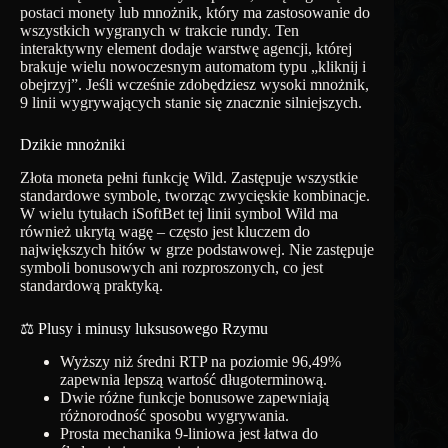
postaci monety lub mnożnik, który ma zastosowanie do
wszystkich wygranych w trakcie rundy. Ten
interaktywny element dodaje warstwę agencji, której
brakuje wielu nowoczesnym automatom typu „kliknij i
obejrzyj”. Jeśli wcześnie zdobędziesz wysoki mnożnik,
9 linii wygrywających stanie się znacznie silniejszych.
Dzikie mnożniki
Złota moneta pełni funkcję Wild. Zastępuje wszystkie
standardowe symbole, tworząc zwycięskie kombinacje.
W wielu tytułach iSoftBet tej linii symbol Wild ma
również ukrytą wagę – często jest kluczem do
największych hitów w grze podstawowej. Nie zastępuje
symboli bonusowych ani rozproszonych, co jest
standardową praktyką.
⚖️ Plusy i minusy luksusowego Rzymu
Wyższy niż średni RTP na poziomie 96,49%
zapewnia lepszą wartość długoterminową.
Dwie różne funkcje bonusowe zapewniają
różnorodność sposobu wygrywania.
Prosta mechanika 9-liniowa jest łatwa do