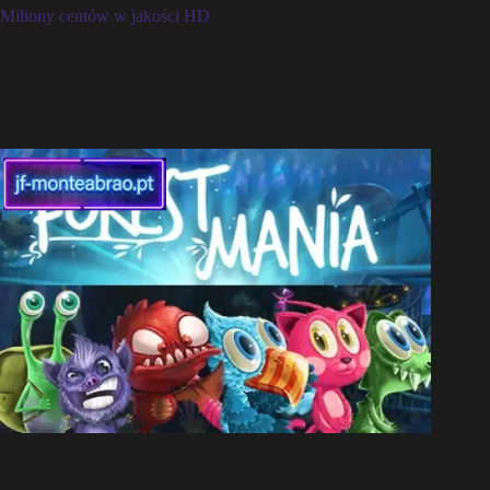
Miliony centów w jakości HD