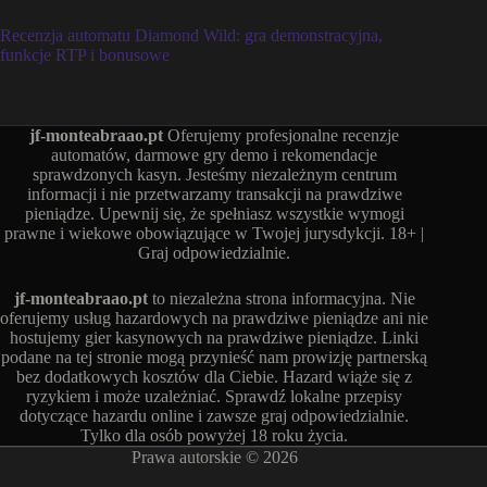
Recenzja automatu Diamond Wild: gra demonstracyjna,
funkcje RTP i bonusowe
jf-monteabraao.pt
Oferujemy profesjonalne recenzje
automatów, darmowe gry demo i rekomendacje
sprawdzonych kasyn. Jesteśmy niezależnym centrum
informacji i nie przetwarzamy transakcji na prawdziwe
pieniądze. Upewnij się, że spełniasz wszystkie wymogi
prawne i wiekowe obowiązujące w Twojej jurysdykcji. 18+ |
Graj odpowiedzialnie.
jf-monteabraao.pt
to niezależna strona informacyjna. Nie
oferujemy usług hazardowych na prawdziwe pieniądze ani nie
hostujemy gier kasynowych na prawdziwe pieniądze. Linki
podane na tej stronie mogą przynieść nam prowizję partnerską
bez dodatkowych kosztów dla Ciebie. Hazard wiąże się z
ryzykiem i może uzależniać. Sprawdź lokalne przepisy
dotyczące hazardu online i zawsze graj odpowiedzialnie.
Tylko dla osób powyżej 18 roku życia.
Prawa autorskie © 2026