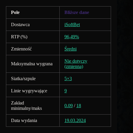
Pole
Bliższe dane
Dostawca
iSoftBet
RTP (%)
96,49%
Zmienność
Średni
Nie dotyczy
Maksymalna wygrana
(zmienna)
Siatka/szpule
5×3
Linie wygrywające
9
Zakład
0.09
/
18
minimalny/maks
Data wydania
19.03.2024