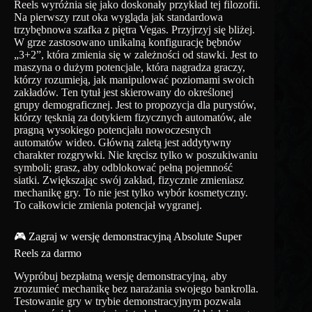
Reels wyróżnia się jako doskonały przykład tej filozofii.
Na pierwszy rzut oka wygląda jak standardowa
trzybębnowa szafka z piętra Vegas. Przyjrzyj się bliżej.
W grze zastosowano unikalną konfigurację bębnów
„3+2”, która zmienia się w zależności od stawki. Jest to
maszyna o dużym potencjale, która nagradza graczy,
którzy rozumieją, jak manipulować poziomami swoich
zakładów. Ten tytuł jest skierowany do określonej
grupy demograficznej. Jest to propozycja dla purystów,
którzy tęsknią za dotykiem fizycznych automatów, ale
pragną wysokiego potencjału nowoczesnych
automatów wideo. Główną zaletą jest addytywny
charakter rozgrywki. Nie kręcisz tylko w poszukiwaniu
symboli; grasz, aby odblokować pełną pojemność
siatki. Zwiększając swój zakład, fizycznie zmieniasz
mechanikę gry. To nie jest tylko wybór kosmetyczny.
To całkowicie zmienia potencjał wygranej.
🎮 Zagraj w wersję demonstracyjną Absolute Super
Reels za darmo
Wypróbuj bezpłatną wersję demonstracyjną, aby
zrozumieć mechanikę bez narażania swojego bankrolla.
Testowanie gry w trybie demonstracyjnym pozwala