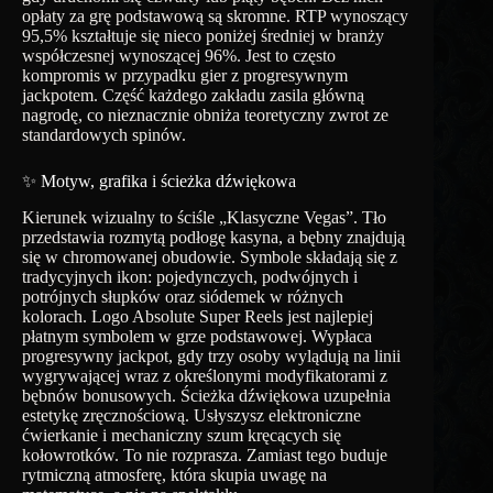
opłaty za grę podstawową są skromne. RTP wynoszący
95,5% kształtuje się nieco poniżej średniej w branży
współczesnej wynoszącej 96%. Jest to często
kompromis w przypadku gier z progresywnym
jackpotem. Część każdego zakładu zasila główną
nagrodę, co nieznacznie obniża teoretyczny zwrot ze
standardowych spinów.
✨ Motyw, grafika i ścieżka dźwiękowa
Kierunek wizualny to ściśle „Klasyczne Vegas”. Tło
przedstawia rozmytą podłogę kasyna, a bębny znajdują
się w chromowanej obudowie. Symbole składają się z
tradycyjnych ikon: pojedynczych, podwójnych i
potrójnych słupków oraz siódemek w różnych
kolorach. Logo Absolute Super Reels jest najlepiej
płatnym symbolem w grze podstawowej. Wypłaca
progresywny jackpot, gdy trzy osoby wylądują na linii
wygrywającej wraz z określonymi modyfikatorami z
bębnów bonusowych. Ścieżka dźwiękowa uzupełnia
estetykę zręcznościową. Usłyszysz elektroniczne
ćwierkanie i mechaniczny szum kręcących się
kołowrotków. To nie rozprasza. Zamiast tego buduje
rytmiczną atmosferę, która skupia uwagę na