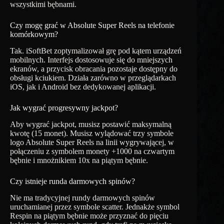
wszystkimi bębnami.
Czy mogę grać w Absolute Super Reels na telefonie
komórkowym?
Tak. iSoftBet zoptymalizował grę pod kątem urządzeń
mobilnych. Interfejs dostosowuje się do mniejszych
ekranów, a przycisk obracania pozostaje dostępny do
obsługi kciukiem. Działa zarówno w przeglądarkach
iOS, jak i Android bez dedykowanej aplikacji.
Jak wygrać progresywny jackpot?
Aby wygrać jackpot, musisz postawić maksymalną
kwotę (15 monet). Musisz wylądować trzy symbole
logo Absolute Super Reels na linii wygrywającej, w
połączeniu z symbolem monety +1000 na czwartym
bębnie i mnożnikiem 10x na piątym bębnie.
Czy istnieje runda darmowych spinów?
Nie ma tradycyjnej rundy darmowych spinów
uruchamianej przez symbole scatter. Jednakże symbol
Respin na piątym bębnie może przyznać do pięciu