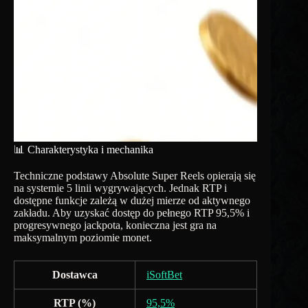
📊 Charakterystyka i mechanika
Techniczne podstawy Absolute Super Reels opierają się
na systemie 5 linii wygrywających. Jednak RTP i
dostępne funkcje zależą w dużej mierze od aktywnego
zakładu. Aby uzyskać dostęp do pełnego RTP 95,5% i
progresywnego jackpota, konieczna jest gra na
maksymalnym poziomie monet.
Dostawca
iSoftBet
RTP (%)
95,5%