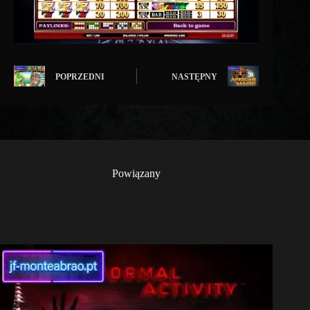
POPRZEDNI
NASTĘPNY
Powiązany