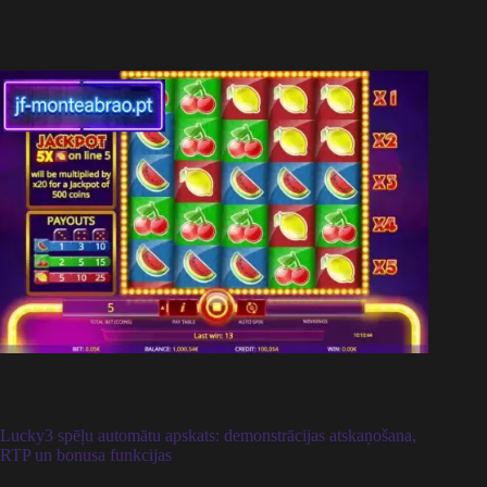
Lucky3 spēļu automātu apskats: demonstrācijas atskaņošana,
RTP un bonusa funkcijas