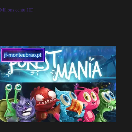
Miljons centu HD