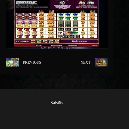
PREVIOUS
NEXT
Saistīts