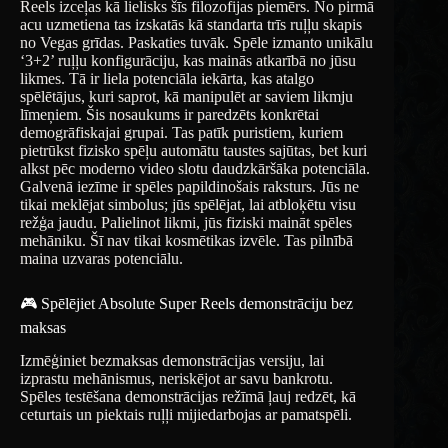
Reels izceļas kā lielisks šīs filozofijas piemērs. No pirmā
acu uzmetiena tas izskatās kā standarta trīs ruļļu skapis
no Vegas grīdas. Paskaties tuvāk. Spēle izmanto unikālu
‘3+2’ ruļļu konfigurāciju, kas mainās atkarībā no jūsu
likmes. Tā ir liela potenciāla iekārta, kas atalgo
spēlētājus, kuri saprot, kā manipulēt ar saviem likmju
līmeņiem. Šis nosaukums ir paredzēts konkrētai
demogrāfiskajai grupai. Tas patīk puristiem, kuriem
pietrūkst fizisko spēļu automātu taustes sajūtas, bet kuri
alkst pēc moderno video slotu daudzkāršāka potenciāla.
Galvenā iezīme ir spēles papildinošais raksturs. Jūs ne
tikai meklējat simbolus; jūs spēlējat, lai atbloķētu visu
režģa jaudu. Palielinot likmi, jūs fiziski maināt spēles
mehāniku. Šī nav tikai kosmētikas izvēle. Tas pilnībā
maina uzvaras potenciālu.
🎮 Spēlējiet Absolute Super Reels demonstrāciju bez
maksas
Izmēģiniet bezmaksas demonstrācijas versiju, lai
izprastu mehānismus, neriskējot ar savu bankrotu.
Spēles testēšana demonstrācijas režīmā ļauj redzēt, kā
ceturtais un piektais ruļļi mijiedarbojas ar pamatspēli.