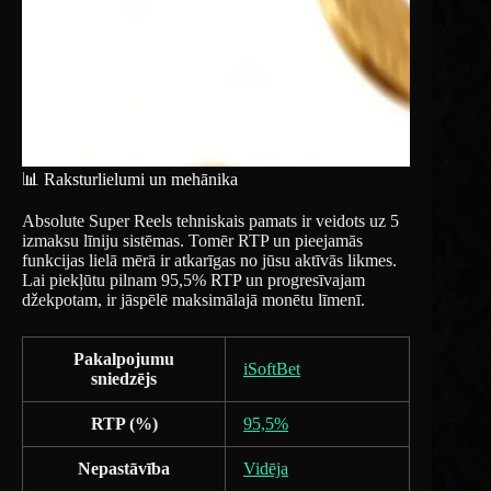
📊 Raksturlielumi un mehānika
Absolute Super Reels tehniskais pamats ir veidots uz 5
izmaksu līniju sistēmas. Tomēr RTP un pieejamās
funkcijas lielā mērā ir atkarīgas no jūsu aktīvās likmes.
Lai piekļūtu pilnam 95,5% RTP un progresīvajam
džekpotam, ir jāspēlē maksimālajā monētu līmenī.
Pakalpojumu
iSoftBet
sniedzējs
RTP (%)
95,5%
Nepastāvība
Vidēja