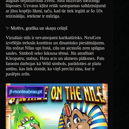
augstas nepastāvības zvēru. Jūsu līdzsvars mežonīgi
šūposies. Uzvaras kļūst retāk sastopamas salīdzinājumā
ar jūsu kopējo likmi, taču, kad tie tiek iegūti ar šo 10x
reizinātāju, ietekme ir milzīga.
✨ Motīvs, grafika un skaņu celiņš
Vizuālais stils ir nevainojami karikatūrisks. NextGen
izvēlējās treknās kontūras un dinamisku piesātinājumu.
Jūs redzat Nīlas upi fonā, zilu un aicinošu zem spilgtas
saules. Simboli seko luksusa tēmai. Jūs atradīsiet
Kleopatru, stabus, Hora acis un akmens plāksnes. Pats
faraons darbojas kā Wild simbols, parādoties ar platu
smīnu, kas liek domāt, ka viņš precīzi zina, kur ir
paslēpts zelts.