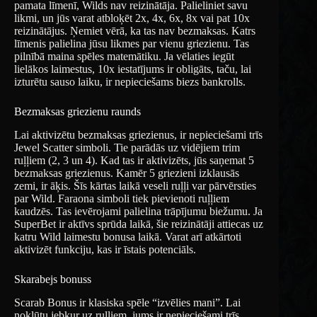
pamata līmenī, Wilds nav reizinātāja. Palieliniet savu
likmi, un jūs varat atbloķēt 2x, 4x, 6x, 8x vai pat 10x
reizinātājus. Ņemiet vērā, ka tas nav bezmaksas. Katrs
līmenis palielina jūsu likmes par vienu griezienu. Tas
pilnībā maina spēles matemātiku. Ja vēlaties iegūt
lielākos laimestus, 10x iestatījums ir obligāts, taču, lai
izturētu sauso laiku, ir nepieciešams biezs bankrolls.
Bezmaksas griezienu raunds
Lai aktivizētu bezmaksas griezienus, ir nepieciešami trīs
Jewel Scatter simboli. Tie parādās uz vidējiem trim
ruļļiem (2, 3 un 4). Kad tas ir aktivizēts, jūs saņemat 5
bezmaksas griezienus. Kamēr 5 griezieni izklausās
zemi, ir āķis. Šīs kārtas laikā veseli ruļļi var pārvērsties
par Wild. Faraona simboli tiek pievienoti ruļļiem
kaudzēs. Tas ievērojami palielina trāpījumu biežumu. Ja
SuperBet ir aktīvs sprūda laikā, šie reizinātāji attiecas uz
katru Wild laimestu bonusa laikā. Varat arī atkārtoti
aktivizēt funkciju, kas ir īstais potenciāls.
Skarabejs bonuss
Scarab Bonus ir klasiska spēle “izvēlies mani”. Lai
nokļūtu jebkur uz ruļļiem, jums ir nepieciešami trīs