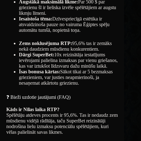
Augstākā maksimālā likme:
Par 500 $ par
griezienu šī ir lieliska izvēle spēlētājiem ar augstu
likmju līmeni.
Iesaistoša tēma:
Dzīvespriecīgā estētika ir
atsvaidzinoša pauze no vairuma Ēģiptes spēļu
automātu tumšā, nopietnā toņa.
Zems noklusējuma RTP:
95,6% tas ir zemāks
nekā daudziem mūsdienu konkurentiem.
Dārgi SuperBet:
10x reizinātāja iestatījums
ievērojami palielina izmaksas par vienu griešanos,
kas var iztukšot līdzsvaru dažu minūšu laikā.
Īsas bonusa kārtas:
Sākot tikai ar 5 bezmaksas
griezieniem, var justies neapmierinoši, ja
nesaņemat atkārtotu griezienu.
❓ Bieži uzdotie jautājumi (FAQ)
Kāds ir Nīlas laika RTP?
Spēlētāju atdeves procents ir 95,6%. Tas ir nedaudz zem
mūsdienu vidējā rādītāja, taču SuperBet reizinātāji
nodrošina lielu izmaksu potenciālu spēlētājiem, kuri
vēlas palielināt savas likmes.