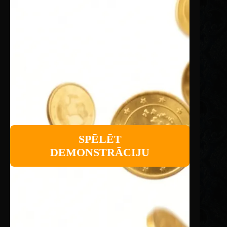
SPĒLĒT
DEMONSTRĀCIJU