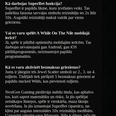
Kā darbojas SuperBet funkcija?
SuperBet ir papildu likme, kuru izvēlaties veikt. Tas
palielina faraona savvaļas simbolu reizinātāju no 2x līdz
10x. Augstāki reizinātāji maksā vairāk par vienu
griezienu.
Vai es varu spēlēt A While On The Nile mobilajā
ierīcē?
Jā, spēle ir pilnībā optimizēta mobilajām ierīcēm. Tas
darbojas nevainojami gan Android, gan iOS
pārlūkprogrammās, neizmantojot papildu
programmatūru.
Kā es varu aktivizēt bezmaksas griezienus?
Jums ir jāiegūst trīs Jewel Scatter simboli uz 2., 3. un 4.
ruļļiem. Tādējādi tiek piešķirti 5 bezmaksas griezieni ar
papildu stacked Wilds, kas pievienoti ruļļiem.
NextGen Gaming piedāvāja stabilu titulu, kas apbalvo
tos, kuri saprot matemātiku un risku. Ja jūs spēlējat
zemākajos līmeņos, spēle ir vienkārša, maza likmju
novēršana. Ja jūs izmantojat SuperBet ciparnīcu, tas
kļūst par augstas intensitātes 10x reizinātāju medībām.
Uzmanīgi vērojiet savu līdzsvaru. Nīla ir dāsna, taču tās