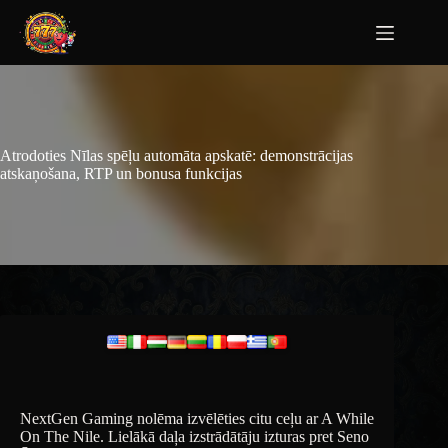
Atrodoties Nīlas spēļu automāta apskatē: demonstrācijas
atskaņošana, RTP un bonusa funkcijas
NextGen Gaming nolēma izvēlēties citu ceļu ar A While
On The Nile. Lielākā daļa izstrādātāju izturas pret Seno