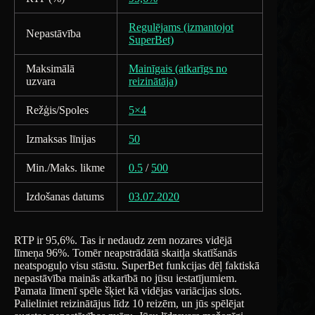
Regulējams (izmantojot
Nepastāvība
SuperBet)
Maksimālā
Mainīgais (atkarīgs no
uzvara
reizinātāja)
Režģis/Spoles
5×4
Izmaksas līnijas
50
Min./Maks. likme
0.5
/
500
Izdošanas datums
03.07.2020
RTP ir 95,6%. Tas ir nedaudz zem nozares vidējā
līmeņa 96%. Tomēr neapstrādātā skaitļa skatīšanās
neatspoguļo visu stāstu. SuperBet funkcijas dēļ faktiskā
nepastāvība mainās atkarībā no jūsu iestatījumiem.
Pamata līmenī spēle šķiet kā vidējas variācijas slots.
Palieliniet reizinātājus līdz 10 reizēm, un jūs spēlējat