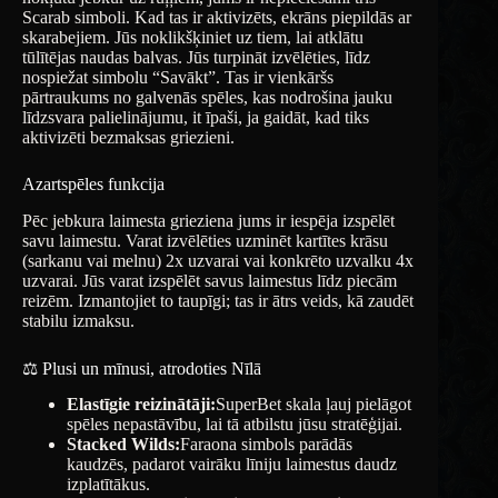
Scarab simboli. Kad tas ir aktivizēts, ekrāns piepildās ar
skarabejiem. Jūs noklikšķiniet uz tiem, lai atklātu
tūlītējas naudas balvas. Jūs turpināt izvēlēties, līdz
nospiežat simbolu “Savākt”. Tas ir vienkāršs
pārtraukums no galvenās spēles, kas nodrošina jauku
līdzsvara palielinājumu, it īpaši, ja gaidāt, kad tiks
aktivizēti bezmaksas griezieni.
Azartspēles funkcija
Pēc jebkura laimesta grieziena jums ir iespēja izspēlēt
savu laimestu. Varat izvēlēties uzminēt kartītes krāsu
(sarkanu vai melnu) 2x uzvarai vai konkrēto uzvalku 4x
uzvarai. Jūs varat izspēlēt savus laimestus līdz piecām
reizēm. Izmantojiet to taupīgi; tas ir ātrs veids, kā zaudēt
stabilu izmaksu.
⚖️ Plusi un mīnusi, atrodoties Nīlā
Elastīgie reizinātāji:
SuperBet skala ļauj pielāgot
spēles nepastāvību, lai tā atbilstu jūsu stratēģijai.
Stacked Wilds:
Faraona simbols parādās
kaudzēs, padarot vairāku līniju laimestus daudz
izplatītākus.