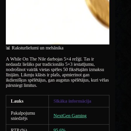
📊 Raksturlielumi un mehānika
A While On The Nile darbojas 5×4 režģī. Tas ir
nedaudz lielāks par tradicionālo 5×3 iestatījumu,
nodrošinot vairāk vietas spēles 50 fiksētajām izmaksu
līnijām. Likmju klāsts ir plašs, apmierinot gan
ikdienišķus spēlētājus, gan augstus spēlētājus, kuri vēlas
pārsniegt limitus.
Lauks
Sīkāka informācija
Pakalpojumu
NextGen Gaming
sniedzējs
RTP (%)
95,6%