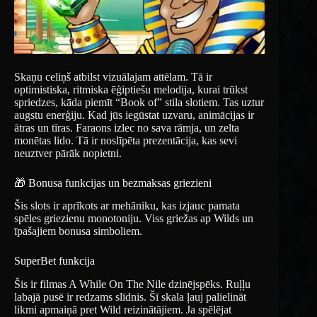
Skaņu celiņš atbilst vizuālajam attēlam. Tā ir
optimistiska, ritmiska ēģiptiešu melodija, kurai trūkst
spriedzes, kāda piemīt “Book of” stila slotiem. Tas uztur
augstu enerģiju. Kad jūs iegūstat uzvaru, animācijas ir
ātras un tīras. Faraons izlec no sava rāmja, un zelta
monētas lido. Tā ir noslīpēta prezentācija, kas sevi
neuztver pārāk nopietni.
🎁 Bonusa funkcijas un bezmaksas griezieni
Šis slots ir aprīkots ar mehāniku, kas izjauc pamata
spēles griezienu monotoniju. Viss griežas ap Wilds un
īpašajiem bonusa simboliem.
SuperBet funkcija
Šis ir filmas A While On The Nile dzinējspēks. Ruļļu
labajā pusē ir redzams slīdnis. Šī skala ļauj palielināt
likmi apmaiņā pret Wild reizinātājiem. Ja spēlējat