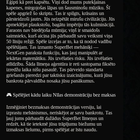
Ēģipti kā pret kapsētu. Viņi dod mums putekļainas
kapenes, mirgojošas lāpas un šausminošu mūziku. Šī
spēle apgriež šo skriptu. Tas ir spilgts, krāsains un
pārsteidzoši jautrs. Jūs neizpētāt mirušu civilizāciju. Jūs
apmeklējat plaukstošu, bagātu impēriju tās kulminācijā.
Faraons nav biedējoša mūmija; viņš ir smaidošs
saimnieks, kurš aicina jūs pārbaudīt savu veiksmi viņa
50 līniju režģī. Spēle izceļas ar to, ka tā nodod vadību
spēlētājam. Tas izmanto SuperBet mehāniķi —
NextGen paraksta funkciju, kas ļauj manipulēt ar
iekārtas matemātiku. Jūs izvēlaties risku. Jūs izvēlaties
atlīdzību. Šāda līmeņa aģentūra ir reti sastopama fiksēto
izredžu laika nišu pasaulē. Tas pārveido standarta
griešanās pieredzi par taktisku izaicinājumu, kurā jūsu
bankrota pārvaldība nosaka jūsu panākumus.
🎮 Spēlējiet kādu laiku Nīlas demonstrāciju bez maksas
Izmēģiniet bezmaksas demonstrācijas versiju, lai
izprastu mehānismus, neriskējot ar savu bankrotu. Tas
ļauj jums pārbaudīt dažādus SuperBet līmeņus un
redzēt, kā tie ietekmē jūsu trāpījumu biežumu un
izmaksas lielumu, pirms spēlējat ar īstu naudu.