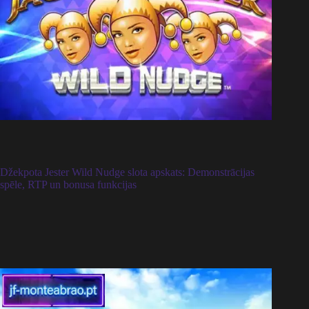
Džekpota Jester Wild Nudge slota apskats: Demonstrācijas
spēle, RTP un bonusa funkcijas