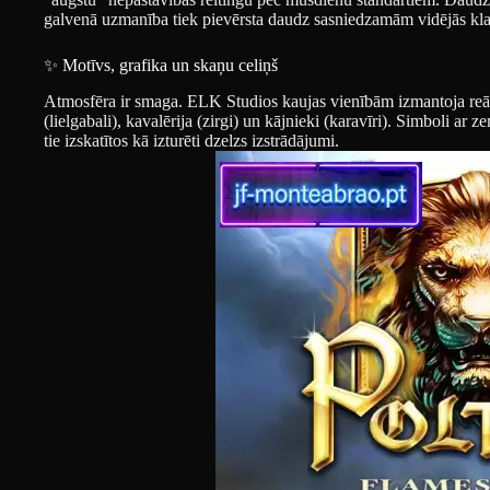
galvenā uzmanība tiek pievērsta daudz sasniedzamām vidējās kl
✨ Motīvs, grafika un skaņu celiņš
Atmosfēra ir smaga. ELK Studios kaujas vienībām izmantoja reālist
(lielgabali), kavalērija (zirgi) un kājnieki (karavīri). Simboli ar zem
tie izskatītos kā izturēti dzelzs izstrādājumi.