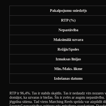
Pakalpojumu sniedzējs
RTP (%)
Nepastāvība
Maksimālā uzvara
Režģis/Spoles
Izmaksas līnijas
Min./Maks. likme
Izdošanas datums
RTP ir 96,4%. Tas ir stabils skaitlis. Tas ir nedaudz virs nozare
domājot, ka uzvaras ir biežas. Šis ir zvērs ar augstu nepastāvību
jēgpilna sitiena. Tad viens Marching Reels sprūda var aizpildīt d
“augstu” nepastāvības reitingu pēc mūsdienu standartiem. Daudzi