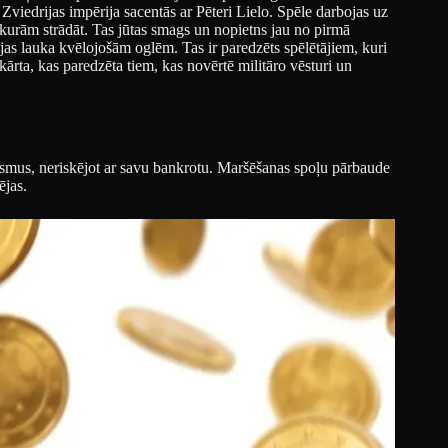
viedrijas impērija sacentās ar Pēteri Lielo. Spēle darbojas uz
r kurām strādāt. Tas jūtas smags un nopietns jau no pirmā
jas lauka kvēlojošām oglēm. Tas ir paredzēts spēlētājiem, kuri
ekārta, kas paredzēta tiem, kas novērtē militāro vēsturi un
ismus, neriskējot ar savu bankrotu. Maršēšanas spoļu pārbaude
ējas.