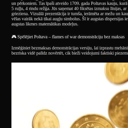
un pērkoniem. Tas īpaši atveido 1709. gada Poltavas kauju, kurā Z
5 ruļļu, 4 rindu režģa. Jūs saņemat 40 fiksētas izmaksu līnijas, a
grieziena. Vizuālā prezentācija ir tumša, ierāmēta ar mežu un kau
vēlas vairāk nekā tikai augļu simbolus. Šī ir augstas dispersijas i
augstas likmes matemātikas modeļus.
🎮 Spēlējiet Poltava – flames of war demonstrāciju bez maksas
Izmēģiniet bezmaksas demonstrācijas versiju, lai izprastu mehān
bezriska vidē palīdz novērtēt, cik bieži veidojumi faktiski piezem