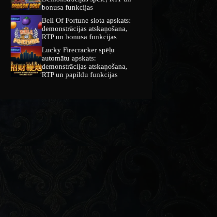
bonusa funkcijas
Bell Of Fortune slota apskats:
demonstrācijas atskaņošana,
RTP un bonusa funkcijas
Lucky Firecracker spēļu
automātu apskats:
demonstrācijas atskaņošana,
RTP un papildu funkcijas