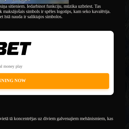
siņa sitieniem. Iedarbinot funkciju, mūzika uzbriest. Tas
āk maksājošais simbols ir spēles logotips, kam seko kavalērija.
t īstā nauda ir saliktajos simbolos.
eal money play
NNING NOW
 vietā tā koncentrējas uz diviem galvenajiem mehānismiem, kas