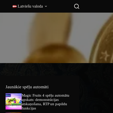
Latviešu valoda
Jaunākie spēļu automāti
Magic Fruits 4 spēļu automātu
apskats: demonstrācijas
atskaņošana, RTP un papildu
funkcijas