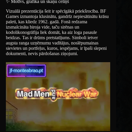
✨ Motīvs, grafika un skaņu celiņš
Vizuālā prezentācija šeit ir spēcīgākā priekšrocība. BF
Games izmantoja klusinātu, gandrīz nepiesātinātu krāsu
paleti, kas kliedz 1962. gadā. Fonā redzama
izsmalcināta biroja vide, taču sirēnas un
kodolikonogrāfija liek domāt, ka aiz loga pasaule
beidzas. Tas ir drūms pretstatījums. Simboli ietver
augsta ranga uzņēmumu vadītājus, noslēpumainas
sievietes un portfeļus, kuros, iespējams, ir īpaši slepeni
dokumenti, nevis pārdošanas ziņojumi.