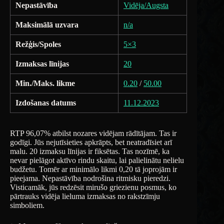
Nepastāvība
Vidēja/Augsta
Maksimālā uzvara
n/a
Režģis/Spoles
5×3
Izmaksas līnijas
20
Min./Maks. likme
0.20
/
50.00
Izdošanas datums
11.12.2023
RTP 96,07% atbilst nozares vidējam rādītājam. Tas ir
godīgi. Jūs nejutīsieties apkrāpts, bet neatradīsiet arī
malu. 20 izmaksu līnijas ir fiksētas. Tas nozīmē, ka
nevar pielāgot aktīvo rindu skaitu, lai palielinātu nelielu
budžetu. Tomēr ar minimālo likmi 0,20 tā joprojām ir
pieejama. Nepastāvība nodrošina ritmisku pieredzi.
Visticamāk, jūs redzēsit mirušo griezienu posmus, ko
pārtrauks vidēja lieluma izmaksas no rakstzīmju
simboliem.