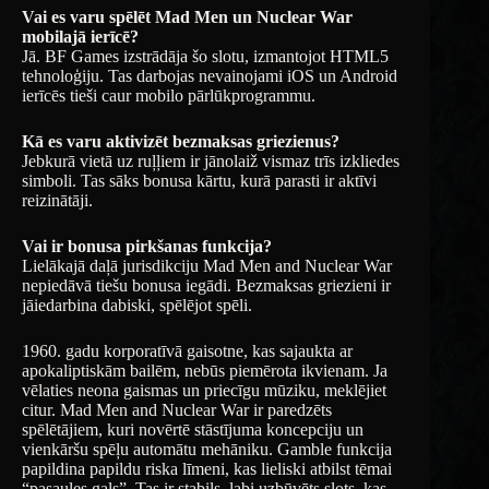
Vai es varu spēlēt Mad Men un Nuclear War
mobilajā ierīcē?
Jā. BF Games izstrādāja šo slotu, izmantojot HTML5
tehnoloģiju. Tas darbojas nevainojami iOS un Android
ierīcēs tieši caur mobilo pārlūkprogrammu.
Kā es varu aktivizēt bezmaksas griezienus?
Jebkurā vietā uz ruļļiem ir jānolaiž vismaz trīs izkliedes
simboli. Tas sāks bonusa kārtu, kurā parasti ir aktīvi
reizinātāji.
Vai ir bonusa pirkšanas funkcija?
Lielākajā daļā jurisdikciju Mad Men and Nuclear War
nepiedāvā tiešu bonusa iegādi. Bezmaksas griezieni ir
jāiedarbina dabiski, spēlējot spēli.
1960. gadu korporatīvā gaisotne, kas sajaukta ar
apokaliptiskām bailēm, nebūs piemērota ikvienam. Ja
vēlaties neona gaismas un priecīgu mūziku, meklējiet
citur. Mad Men and Nuclear War ir paredzēts
spēlētājiem, kuri novērtē stāstījuma koncepciju un
vienkāršu spēļu automātu mehāniku. Gamble funkcija
papildina papildu riska līmeni, kas lieliski atbilst tēmai
“pasaules gals”. Tas ir stabils, labi uzbūvēts slots, kas