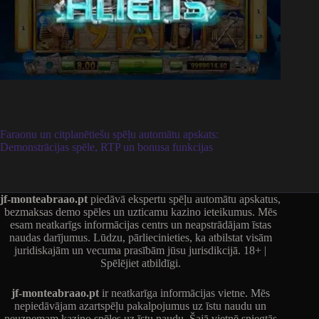
Faraonu un citplanētiešu spēļu automātu apskats:
Demonstrācijas spēle, RTP un bonusa funkcijas
jf-monteabraao.pt
piedāvā ekspertu spēļu automātu apskatus,
bezmaksas demo spēles un uzticamu kazino ieteikumus. Mēs
esam neatkarīgs informācijas centrs un neapstrādājam īstas
naudas darījumus. Lūdzu, pārliecinieties, ka atbilstat visām
juridiskajām un vecuma prasībām jūsu jurisdikcijā. 18+ |
Spēlējiet atbildīgi.
jf-monteabraao.pt
ir neatkarīga informācijas vietne. Mēs
nepiedāvājam azartspēļu pakalpojumus uz īstu naudu un
neuzņemam kazino spēles uz īstu naudu. Šajā vietnē sniegtās