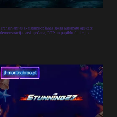
Transilvānijas skaistumkopšanas spēļu automātu apskats:
demonstrācijas atskaņošana, RTP un papildu funkcijas