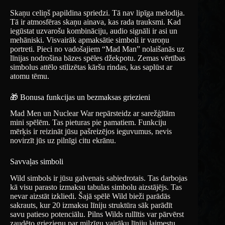
Skaņu celiņš papildina spriedzi. Tā nav lipīga melodija.
Tā ir atmosfēras skaņu ainava, kas rada trauksmi. Kad
iegūstat uzvarošu kombināciju, audio signāli ir asi un
mehāniski. Visvairāk apmaksātie simboli ir varoņu
portreti. Pieci no vadošajiem “Mad Man” nolaišanās uz
līnijas nodrošina bāzes spēles džekpotu. Zemas vērtības
simbolus attēlo stilizētas kāršu rindas, kas saplūst ar
atomu tēmu.
🎁 Bonusa funkcijas un bezmaksas griezieni
Mad Men un Nuclear War nepārsteidz ar sarežģītām
mini spēlēm. Tas pieturas pie pamatiem. Funkciju
mērķis ir reizināt jūsu pašreizējos ieguvumus, nevis
novirzīt jūs uz pilnīgi citu ekrānu.
Savvaļas simboli
Wild simbols ir jūsu galvenais sabiedrotais. Tas darbojas
kā visu parasto izmaksu tabulas simbolu aizstājējs. Tas
nevar aizstāt izkliedi. Šajā spēlē Wild bieži parādās
sakrauts, kur 20 izmaksu līniju struktūra sāk parādīt
savu patieso potenciālu. Pilns Wilds rullītis var pārvērst
zaudēto griezienu par milzīgu vairāku līniju laimestu.