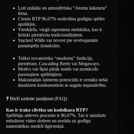
Ļoti unikāla un atmosfēriska “Atomu laikmeta”
tēma.
Cietais RTP 96,07% nodrošina godīgus spēles
apstākļus.
Vienkārša, viegli saprotama mehānika, kas ir
lieliski piemērota tradicionālistiem.
Stacked Wilds var novest pie ievērojamām
pamatspēļu izmaksām.
Trūkst novatorisku “modernu” funkciju,
piemēram, Cascading Reels vai Megaways.
Motīvs var šķist pārāk tumšs vai nomācošs
parastajiem spēlētājiem.
Maksimālais laimestu potenciāls ir zemāks nekā
daudziem konkurentiem ar augstu nepastāvību.
❓ Bieži uzdotie jautājumi (FAQ)
Kas ir trako cilvēku un kodolkara RTP?
Spēlētāju atdeves procents ir 96,07%. Tas ir standarts
mūsdienu video slotiem un norāda uz godīgu
matemātikas modeli ilgtermiņā.