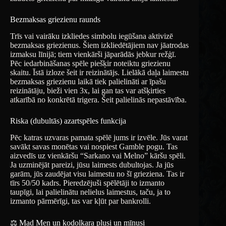
Bezmaksas griezienu raunds
Trīs vai vairāku izkliedes simbolu iegūšana aktivizē
bezmaksas griezienus. Šiem izkliedētājiem nav jāatrodas
izmaksu līnijā; tiem vienkārši jāparādās jebkur režģī.
Pēc iedarbināšanas spēle piešķir noteiktu griezienu
skaitu. Īstā izloze šeit ir reizinātājs. Lielākā daļa laimestu
bezmaksas griezienu laikā tiek palielināti ar īpašu
reizinātāju, bieži vien 3x, lai gan tas var atšķirties
atkarībā no konkrētā trigera. Šeit palielinās nepastāvība.
Riska (dubultās) azartspēles funkcija
Pēc katras uzvaras pamata spēlē jums ir izvēle. Jūs varat
savākt savas monētas vai nospiest Gamble pogu. Tas
aizvedīs uz vienkāršu “Sarkano vai Melno” kāršu spēli.
Ja uzminējāt pareizi, jūsu laimests dubultojas. Ja jūs
garām, jūs zaudējat visu laimestu no šī grieziena. Tas ir
tīrs 50/50 kadrs. Pieredzējuši spēlētāji to izmanto
taupīgi, lai palielinātu nelielus laimestus, taču, ja to
izmanto pārmērīgi, tas var kļūt par bankrolli.
⚖️ Mad Men un kodolkara plusi un mīnusi