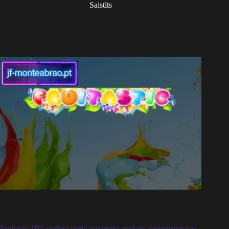
Saistīts
Fruitastic (BF spēles) spēļu automātu apskats: demonstrācijas