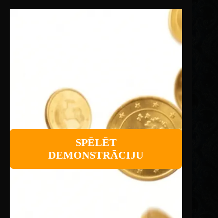
SPĒLĒT
DEMONSTRĀCIJU