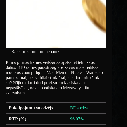
📊 Raksturlielumi un mehānika
Pirms pirmās likmes veikšanas apskatiet tehniskos
datus. BF Games parasti saglabā savus matemātikas
modeļus caurspīdīgus. Mad Men un Nuclear War seko
paredzamai, bet stabilai struktūrai, kas dod priekšroku
spēlētājiem, kuri dod priekšroku klasiskajam
nepastāvībai, nevis haotiskajam Megaways titulu
svārstībām.
Pakalpojumu sniedzējs
BF spēles
RTP (%)
96,07%