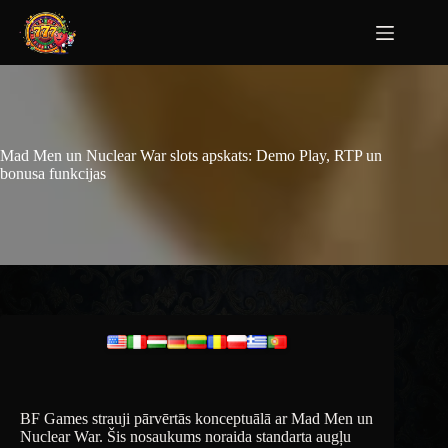
Mad Men un Nuclear War slots apskats: Demo Play, RTP un
bonusa funkcijas
BF Games strauji pārvērtās konceptuālā ar Mad Men un
Nuclear War. Šis nosaukums noraida standarta augļu