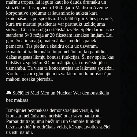
mašīnu tropus, lai iegūtu kaut ko daudz drūmāku un
stilizētāku. Tas apvieno 1960. gadu Madison Avenue
korporatīvo spīdumu ar šausminošo aukstā kara
iznīcināšanas perspektīvu. Jūs būtībā griežaties pasaulē,
kurā trīs martīni pusdienas var pārtraukt uzlidojuma
sirēna. Tā ir drosmīga estētiskā izvēle. Spēle darbojas uz
standarta 5×3 režģa ar 20 fiksētām izmaksu līnijām. Lai
gan tēma ir smaga, matemātikas modelis paliek
pamatots. Tas piedāvā skaidru ceļu uz uzvarām,
izmantojot tradicionālo līniju mehāniku, ko papildina
dažas augstas likmju bonusa funkcijas. Šī nav spēle, kas
balstās uz spilgtām 3D animācijām, lai novērstu jūsu
uzmanību. Tā vietā tā koncentrējas uz laikmeta spriedzi.
Kontrasts starp gludajiem uzvalkiem un draudošo sēņu
mākoni nosaka pieredzi.
🎮 Spēlējiet Mad Men un Nuclear War demonstrāciju
bez maksas
Izmēģiniet bezmaksas demonstrācijas versiju, lai
izprastu mehānismus, neriskējot ar savu bankrotu.
Pārbaudīt trāpījumu biežumu un Gamble funkciju
bezriska vidē ir gudrākais veids, kā sagatavoties spēlei
uz īstu naudu.