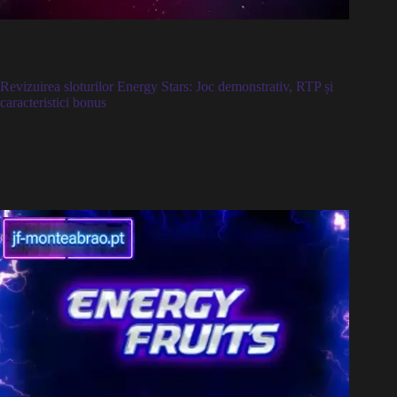
Revizuirea sloturilor Energy Stars: Joc demonstrativ, RTP și
caracteristici bonus