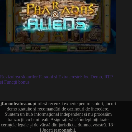
Revizuirea sloturilor Faraoni și Extratereștri: Joc Demo, RTP
și Funcții bonus
jf-monteabraao.pt
oferă recenzii experte pentru sloturi, jocuri
demo gratuite și recomandări de cazinouri de încredere.
Suntem un hub informațional independent și nu procesăm
tranzacții cu bani reali. Asigurați-vă că îndepliniți toate
cerințele legale și de vârstă din jurisdicția dumneavoastră. 18+
| Jucați responsabil.