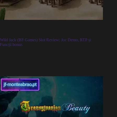
Wild Jack (BF Games) Slot Review: Joc Demo, RTP și
Funcții bonus