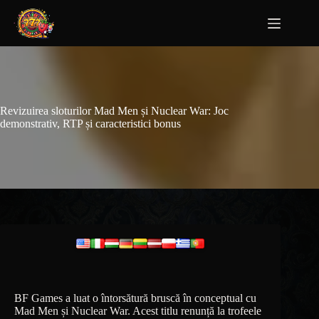
Revizuirea sloturilor Mad Men și Nuclear War: Joc
demonstrativ, RTP și caracteristici bonus
BF Games a luat o întorsătură bruscă în conceptual cu
Mad Men și Nuclear War. Acest titlu renunță la trofeele