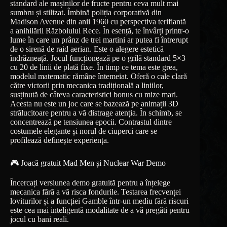
standard ale mașinilor de fructe pentru ceva mult mai
sumbru și stilizat. Îmbină poliția corporativă din
Madison Avenue din anii 1960 cu perspectiva terifiantă
a anihilării Războiului Rece. În esență, te învârți printr-o
lume în care un prânz de trei martini ar putea fi întrerupt
de o sirenă de raid aerian. Este o alegere estetică
îndrăzneață. Jocul funcționează pe o grilă standard 5×3
cu 20 de linii de plată fixe. În timp ce tema este grea,
modelul matematic rămâne întemeiat. Oferă o cale clară
către victorii prin mecanica tradițională a liniilor,
susținută de câteva caracteristici bonus cu mize mari.
Acesta nu este un joc care se bazează pe animații 3D
strălucitoare pentru a vă distrage atenția. În schimb, se
concentrează pe tensiunea epocii. Contrastul dintre
costumele elegante și norul de ciuperci care se
profilează definește experiența.
🎮 Joacă gratuit Mad Men și Nuclear War Demo
Încercați versiunea demo gratuită pentru a înțelege
mecanica fără a vă risca fondurile. Testarea frecvenței
loviturilor și a funcției Gamble într-un mediu fără riscuri
este cea mai inteligentă modalitate de a vă pregăti pentru
jocul cu bani reali.