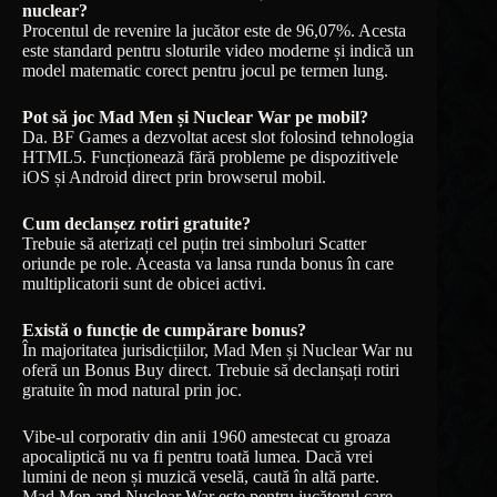
nuclear?
Procentul de revenire la jucător este de 96,07%. Acesta
este standard pentru sloturile video moderne și indică un
model matematic corect pentru jocul pe termen lung.
Pot să joc Mad Men și Nuclear War pe mobil?
Da. BF Games a dezvoltat acest slot folosind tehnologia
HTML5. Funcționează fără probleme pe dispozitivele
iOS și Android direct prin browserul mobil.
Cum declanșez rotiri gratuite?
Trebuie să aterizați cel puțin trei simboluri Scatter
oriunde pe role. Aceasta va lansa runda bonus în care
multiplicatorii sunt de obicei activi.
Există o funcție de cumpărare bonus?
În majoritatea jurisdicțiilor, Mad Men și Nuclear War nu
oferă un Bonus Buy direct. Trebuie să declanșați rotiri
gratuite în mod natural prin joc.
Vibe-ul corporativ din anii 1960 amestecat cu groaza
apocaliptică nu va fi pentru toată lumea. Dacă vrei
lumini de neon și muzică veselă, caută în altă parte.
Mad Men and Nuclear War este pentru jucătorul care