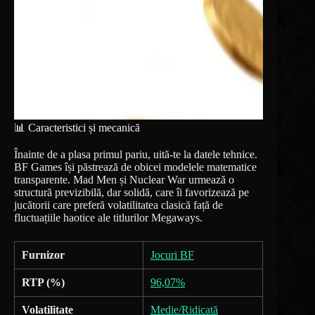
📊 Caracteristici și mecanică
Înainte de a plasa primul pariu, uită-te la datele tehnice.
BF Games își păstrează de obicei modelele matematice
transparente. Mad Men și Nuclear War urmează o
structură previzibilă, dar solidă, care îi favorizează pe
jucătorii care preferă volatilitatea clasică față de
fluctuațiile haotice ale titlurilor Megaways.
Furnizor
Jocuri BF
RTP (%)
96,07%
Volatilitate
Medie/Ridicată