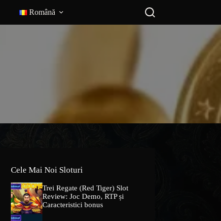
Română
Cele Mai Noi Sloturi
Trei Regate (Red Tiger) Slot
Review: Joc Demo, RTP și
Caracteristici bonus