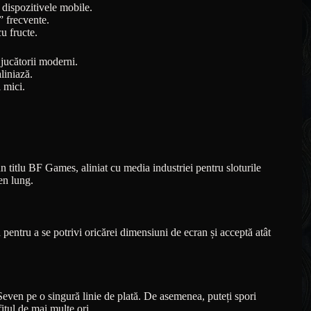
e dispozitivele mobile.
” frecvente.
u fructe.
 jucătorii moderni.
aliniază.
 mici.
titlu BF Games, aliniat cu media industriei pentru sloturile
en lung.
entru a se potrivi oricărei dimensiuni de ecran și acceptă atât
Seven pe o singură linie de plată. De asemenea, puteți spori
itul de mai multe ori.