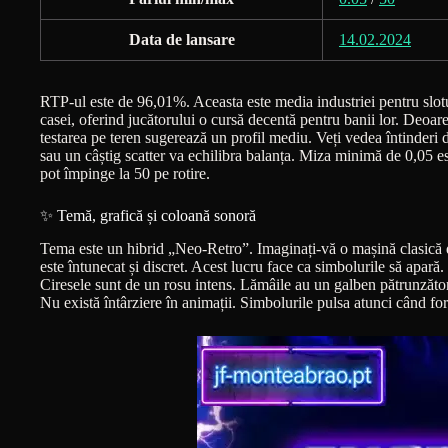
Data de lansare
14.02.2024
RTP-ul este de 96,01%. Aceasta este media industriei pentru slot
casei, oferind jucătorului o cursă decentă pentru banii lor. Deoarec
testarea pe teren sugerează un profil mediu. Veți vedea întinderi 
sau un câștig scatter va echilibra balanța. Miza minimă de 0,05 es
pot împinge la 50 pe rotire.
✨ Temă, grafică și coloană sonoră
Tema este un hibrid „Neo-Retro”. Imaginați-vă o mașină clasică de
este întunecat și discret. Acest lucru face ca simbolurile să apară. 
Ciresele sunt de un rosu intens. Lămâile au un galben pătrunzător.
Nu există întârziere în animații. Simbolurile pulsa atunci când fo