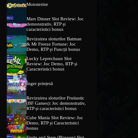
Monsterine
Mars Dinner Slot Review: Joc
demonstrativ, RTP și
caracteristici bonus
Revizuirea sloturilor Batman
& Mr Freeze Fortune: Joc
Demo, RTP și Funcții bonus
Lucky Leprechaun Slot
Review: Joc Demo, RTP și
Caracteristici bonus
Înger prințesă
Revizuirea sloturilor Fruitastic
(BF Games): Joc demonstrativ,
RTP și caracteristici bonus
Cube Mania Slot Review: Joc
Demo, RTP și Caracteristici
bonus
Fruits and Stars (Playson) Slot