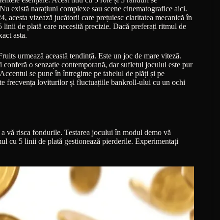
Nu există narațiuni complexe sau scene cinematografice aici.
24, acesta vizează jucătorii care prețuiesc claritatea mecanică în
 linii de plată care necesită precizie. Dacă preferați ritmul de
xact asta.
uits urmează această tendință. Este un joc de mare viteză.
i conferă o senzație contemporană, dar sufletul jocului este pur
ccentul se pune în întregime pe tabelul de plăți și pe
 frecvența loviturilor și fluctuațiile bankroll-ului cu un ochi
 a vă risca fondurile. Testarea jocului în modul demo vă
ul cu 5 linii de plată gestionează pierderile. Experimentați