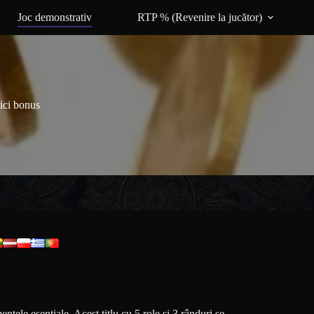
Joc demonstrativ
RTP % (Revenire la jucător)
tici bonus
ele esențiale. Acest titlu cu 5 role și 3 rânduri se