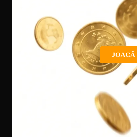
JOACĂ