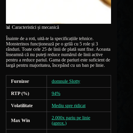
📊 Caracteristici și mecanică
Înainte de a roti, uită-te la specificațiile tehnice.
Monsterinos funcționează pe o grilă cu 5 role și 3
rânduri. Toate cele 25 de linii de plată sunt fixe. Aceasta
înseamnă că nu puteți reduce numărul de linii active
pentru a reduce pariul. Gama de pariuri este suficient de
largă pentru majoritatea, începând cu un ban pe linie.
Furnizor
domnule Slotty
RTP (%)
94%
Volatilitate
Mediu spre ridicat
2.000x pariu pe linie
Max Win
(aprox.)