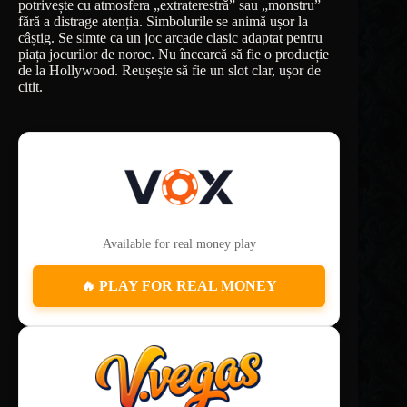
potrivește cu atmosfera „extraterestră” sau „monstru”
fără a distrage atenția. Simbolurile se animă ușor la
câștig. Se simte ca un joc arcade clasic adaptat pentru
piața jocurilor de noroc. Nu încearcă să fie o producție
de la Hollywood. Reușește să fie un slot clar, ușor de
citit.
Available for real money play
🔥 PLAY FOR REAL MONEY