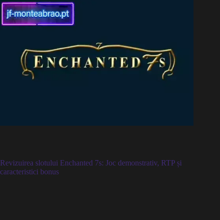
Revizuirea slotului Enchanted 7s: Joc demonstrativ, RTP și
caracteristici bonus