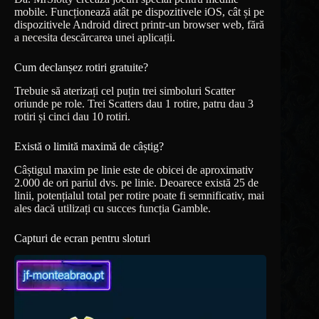
mobile. Funcționează atât pe dispozitivele iOS, cât și pe
dispozitivele Android direct printr-un browser web, fără
a necesita descărcarea unei aplicații.
Cum declanșez rotiri gratuite?
Trebuie să aterizați cel puțin trei simboluri Scatter
oriunde pe role. Trei Scatters dau 1 rotire, patru dau 3
rotiri și cinci dau 10 rotiri.
Există o limită maximă de câștig?
Câștigul maxim pe linie este de obicei de aproximativ
2.000 de ori pariul dvs. pe linie. Deoarece există 25 de
linii, potențialul total per rotire poate fi semnificativ, mai
ales dacă utilizați cu succes funcția Gamble.
Capturi de ecran pentru sloturi