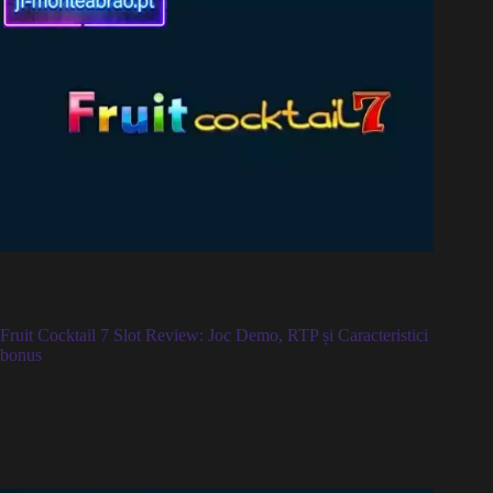
Fruit Cocktail 7 Slot Review: Joc Demo, RTP și Caracteristici
bonus