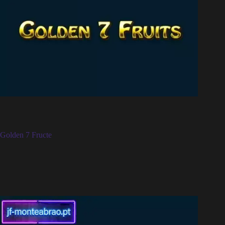
Golden 7 Fructe