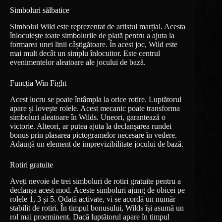
Simboluri sălbatice
Simbolul Wild este reprezentat de artistul marțial. Acesta
înlocuiește toate simbolurile de plată pentru a ajuta la
formarea unei linii câștigătoare. În acest joc, Wild este
mai mult decât un simplu înlocuitor. Este centrul
evenimentelor aleatoare ale jocului de bază.
Funcția Win Fight
Acest lucru se poate întâmpla la orice rotire. Luptătorul
apare și lovește rolele. Acest mecanic poate transforma
simboluri aleatoare în Wilds. Uneori, garantează o
victorie. Alteori, ar putea ajuta la declanșarea rundei
bonus prin plasarea pictogramelor necesare în vedere.
Adaugă un element de imprevizibilitate jocului de bază.
Rotiri gratuite
Aveți nevoie de trei simboluri de rotiri gratuite pentru a
declanșa acest mod. Aceste simboluri ajung de obicei pe
rolele 1, 3 și 5. Odată activate, vi se acordă un număr
stabilit de rotiri. În timpul bonusului, Wilds își asumă un
rol mai proeminent. Dacă luptătorul apare în timpul