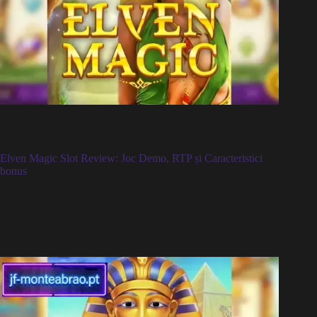
Elven Magic Slot Review: Joc Demo, RTP și Caracteristici
bonus