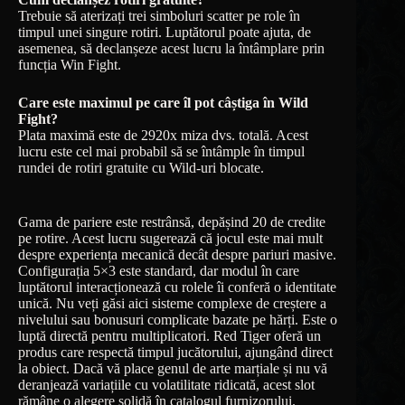
Trebuie să aterizați trei simboluri scatter pe role în
timpul unei singure rotiri. Luptătorul poate ajuta, de
asemenea, să declanșeze acest lucru la întâmplare prin
funcția Win Fight.
Care este maximul pe care îl pot câștiga în Wild
Fight?
Plata maximă este de 2920x miza dvs. totală. Acest
lucru este cel mai probabil să se întâmple în timpul
rundei de rotiri gratuite cu Wild-uri blocate.
Gama de pariere este restrânsă, depășind 20 de credite
pe rotire. Acest lucru sugerează că jocul este mai mult
despre experiența mecanică decât despre pariuri masive.
Configurația 5×3 este standard, dar modul în care
luptătorul interacționează cu rolele îi conferă o identitate
unică. Nu veți găsi aici sisteme complexe de creștere a
nivelului sau bonusuri complicate bazate pe hărți. Este o
luptă directă pentru multiplicatori. Red Tiger oferă un
produs care respectă timpul jucătorului, ajungând direct
la obiect. Dacă vă place genul de arte marțiale și nu vă
deranjează variațiile cu volatilitate ridicată, acest slot
rămâne o alegere solidă în catalogul furnizorului.