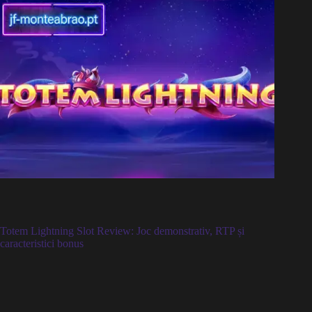
Totem Lightning Slot Review: Joc demonstrativ, RTP și
caracteristici bonus