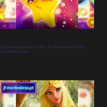
Evaluare a sloturilor Gold Star: Joc demonstrativ, RTP și
caracteristici bonus