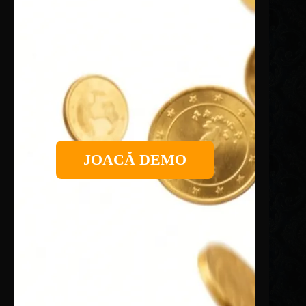
JOACĂ DEMO