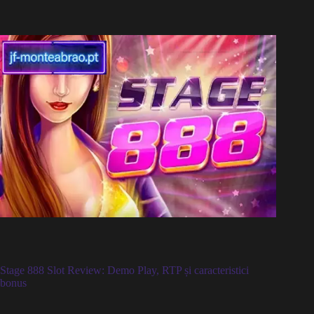
Stage 888 Slot Review: Demo Play, RTP și caracteristici
bonus