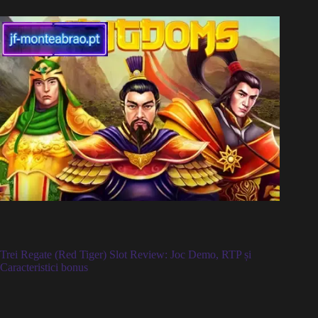
Trei Regate (Red Tiger) Slot Review: Joc Demo, RTP și
Caracteristici bonus