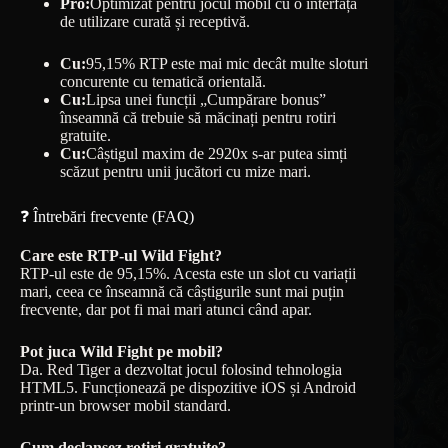
Pro:
Optimizat pentru jocul mobil cu o interfață
de utilizare curată și receptivă.
Cu:
95,15% RTP este mai mic decât multe sloturi
concurente cu tematică orientală.
Cu:
Lipsa unei funcții „Cumpărare bonus”
înseamnă că trebuie să măcinați pentru rotiri
gratuite.
Cu:
Câștigul maxim de 2920x s-ar putea simți
scăzut pentru unii jucători cu mize mari.
❓ Întrebări frecvente (FAQ)
Care este RTP-ul Wild Fight?
RTP-ul este de 95,15%. Acesta este un slot cu variații
mari, ceea ce înseamnă că câștigurile sunt mai puțin
frecvente, dar pot fi mai mari atunci când apar.
Pot juca Wild Fight pe mobil?
Da. Red Tiger a dezvoltat jocul folosind tehnologia
HTML5. Funcționează pe dispozitive iOS și Android
printr-un browser mobil standard.
Cum declanșez rotiri gratuite?