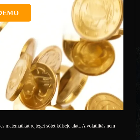
 DEMO
atematikát rejteget sötét külseje alatt. A volatilitás nem