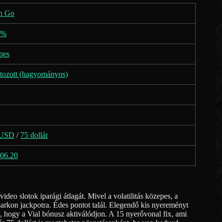
’n Go
7%
pes
tozott (hagyományos)
 USD
/
75 dollár
06.20
eo slotok iparági átlagát. Mivel a volatilitás közepes, a
 sarkon jackpotra. Édes pontot talál. Elegendő kis nyereményt
, hogy a Vial bónusz aktiválódjon. A 15 nyerővonal fix, ami