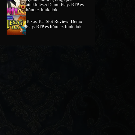
áttekintése: Demo Play, RTP és
bónusz funkciók
Texas Tea Slot Review: Demo
Play, RTP és bónusz funkciók