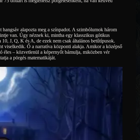
 akár 75 dollárt is megtehetsz pörgetésenként, ha van kedved
ient hangsáv alapozta meg a színpadot. A szimbólumok három
zintje van. Úgy néznek ki, mintha egy klasszikus gótikus
10, J, Q, K és A, de ezek nem csak általános betűtípusok.
nt viselkedik. Ő a narratíva központi alakja. Amikor a középső
ció éles – közvetlenül a képernyőt bámulja, miközben vér
atja a pörgés matematikáját.