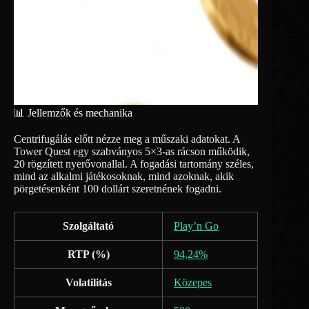
📊 Jellemzők és mechanika
Centrifugálás előtt nézze meg a műszaki adatokat. A
Tower Quest egy szabványos 5×3-as rácson működik,
20 rögzített nyerővonallal. A fogadási tartomány széles,
mind az alkalmi játékosoknak, mind azoknak, akik
pörgetésenként 100 dollárt szeretnének fogadni.
Szolgáltató
Play’n Go
RTP (%)
94,24%
Volatilitás
Közepes