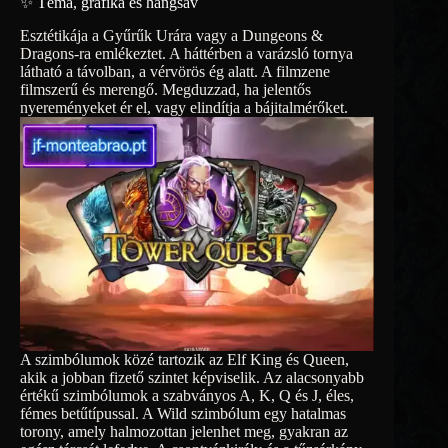
✨ Téma, grafika és hangsáv
Esztétikája a Gyűrűk Urára vagy a Dungeons &
Dragons-ra emlékeztet. A háttérben a varázsló tornya
látható a távolban, a vérvörös ég alatt. A filmzene
filmszerű és merengő. Megduzzad, ha jelentős
nyereményeket ér el, vagy elindítja a bájitalmérőket.
A szimbólumok közé tartozik az Elf King és Queen,
akik a jobban fizető szintet képviselik. Az alacsonyabb
értékű szimbólumok a szabványos A, K, Q és J, éles,
fémes betűtípussal. A Wild szimbólum egy hatalmas
torony, amely halmozottan jelenhet meg, gyakran az