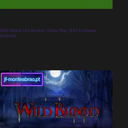
Wild Melon Slot Review: Demo Play, RTP és bónusz
funkciók