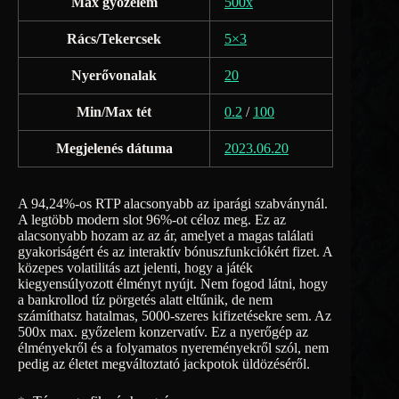
Max győzelem
500x
Rács/Tekercsek
5×3
Nyerővonalak
20
Min/Max tét
0.2
/
100
Megjelenés dátuma
2023.06.20
A 94,24%-os RTP alacsonyabb az iparági szabványnál.
A legtöbb modern slot 96%-ot céloz meg. Ez az
alacsonyabb hozam az az ár, amelyet a magas találati
gyakoriságért és az interaktív bónuszfunkciókért fizet. A
közepes volatilitás azt jelenti, hogy a játék
kiegyensúlyozott élményt nyújt. Nem fogod látni, hogy
a bankrollod tíz pörgetés alatt eltűnik, de nem
számíthatsz hatalmas, 5000-szeres kifizetésekre sem. Az
500x max. győzelem konzervatív. Ez a nyerőgép az
élményekről és a folyamatos nyereményekről szól, nem
pedig az életet megváltoztató jackpotok üldözéséről.