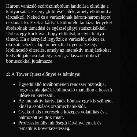
Három varázsló szórószimbólum landolása elindítja a
kártyacsatát. Ez egy „kitörési” játék, amely elkülönül a
tárcsáktól. Neked és a varázslónak három-három lapot
osztanak ki. Ezek a kártyák különféle fantázia lényeket
ábrázolnak támadási és egészségügyi statisztikákkal.
Dobsz egy kockával, hogy eldöntsd, melyik kártya
támad. Ha a kártyáid legyőzik a varázslót, akkor az
okozott sebzés alapján pénzdíjat nyersz. Ez egy
lebilincselő elterelés, amely az interaktív minijátékokat
kedvelő játékosokat egyszerű „válasszon dobozt”
bónuszokkal jutalmazza.
⚖️ A Tower Quest előnyei és hátrányai
Egyedülálló továbbmeneti rendszer biztosítja,
hogy az alapjáték lebilincselő maradjon a hosszú
üléseken keresztül.
Az interaktív kártyajáték bónusz egy kis szünetet
kínál a szokásos orsómechanikától.
Gyakori kis nyerések a közepes volatilitás és a
halmozott wildok miatt.
Professzionális minőségű látványelemek és
tematikus következetesség.