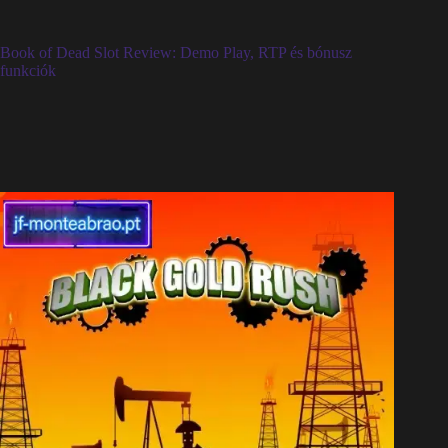
Book of Dead Slot Review: Demo Play, RTP és bónusz
funkciók