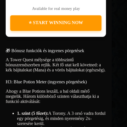
Available for real money play
⭐ START WINNING NOW
🎁 Bónusz funkciók és ingyenes pörgetések
A Tower Quest mélysége a többszintű
bónuszrendszerben rejlik. Két fő utat kell követned: a
kék bájitalokat (Mana) és a vörös bájitalokat (egészség).
H3: Blue Potion Meter (ingyenes pörgetések)
Ahogy a Blue Potions leszáll, a bal oldali mérő
megtelik. Három különböző szinten választhatja ki a
funkció aktiválását:
1. szint (5 főzet):
A Torony. A 3 orsó vadra fordul
egy pörgetésig, és minden nyeremény 2x-
szeresére kerül.