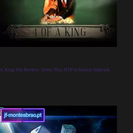
4. King Slot Review: Demo Play, RTP és bónusz funkciók