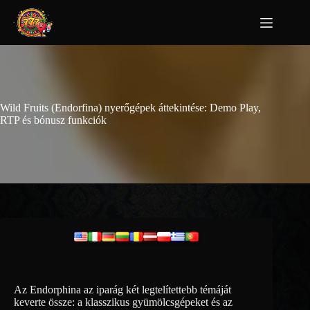
Wild Fruits (Endorfina) nyerőgépek áttekintése: Demo Play,
RTP és bónusz funkciók
Az Endorphina az iparág két legtelítettebb témáját
keverte össze: a klasszikus gyümölcsgépeket és az