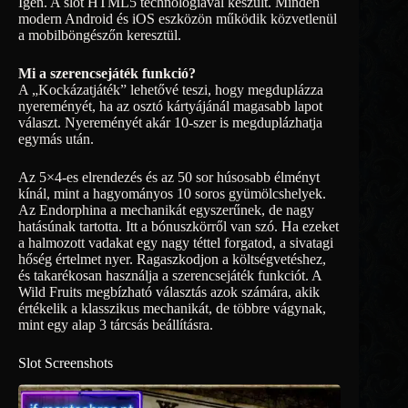
Igen. A slot HTML5 technológiával készült. Minden
modern Android és iOS eszközön működik közvetlenül
a mobilböngészőn keresztül.
Mi a szerencsejáték funkció?
A „Kockázatjáték” lehetővé teszi, hogy megduplázza
nyereményét, ha az osztó kártyájánál magasabb lapot
választ. Nyereményét akár 10-szer is megduplázhatja
egymás után.
Az 5×4-es elrendezés és az 50 sor húsosabb élményt
kínál, mint a hagyományos 10 soros gyümölcshelyek.
Az Endorphina a mechanikát egyszerűnek, de nagy
hatásúnak tartotta. Itt a bónuszkörről van szó. Ha ezeket
a halmozott vadakat egy nagy téttel forgatod, a sivatagi
hőség értelmet nyer. Ragaszkodjon a költségvetéshez,
és takarékosan használja a szerencsejáték funkciót. A
Wild Fruits megbízható választás azok számára, akik
értékelik a klasszikus mechanikát, de többre vágynak,
mint egy alap 3 tárcsás beállításra.
Slot Screenshots