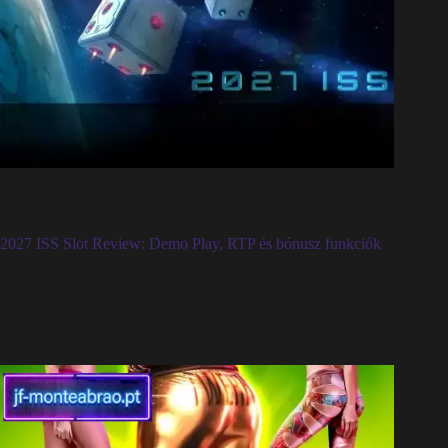
2027 ISS Slot Review: Demo Play, RTP és bónusz funkciók