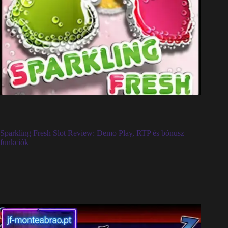
Sparkling Fresh Slot Review: Demo Play, RTP és bónusz
funkciók