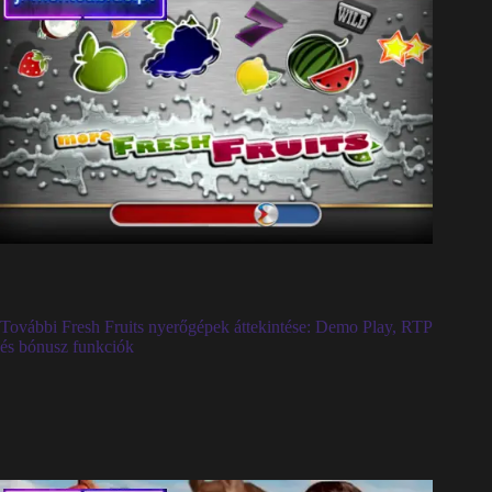
További Fresh Fruits nyerőgépek áttekintése: Demo Play, RTP
és bónusz funkciók