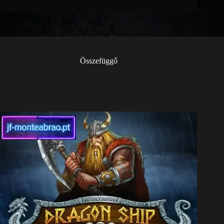
Összefüggő