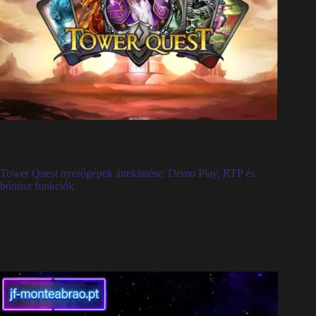
Tower Quest nyerőgépek áttekintése: Demo Play, RTP és
bónusz funkciók