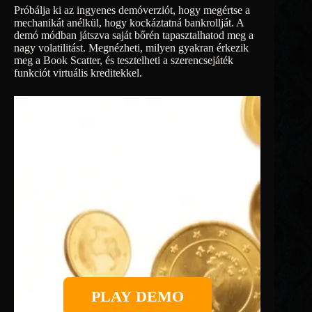
Próbálja ki az ingyenes demóverziót, hogy megértse a
mechanikát anélkül, hogy kockáztatná bankrollját. A
demó módban játszva saját bőrén tapasztalhatod meg a
nagy volatilitást. Megnézheti, milyen gyakran érkezik
meg a Book Scatter, és tesztelheti a szerencsejáték
funkciót virtuális kreditekkel.
PLAY DEMO