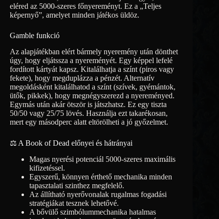
eléred az 5000-szeres főnyereményt. Ez a „Teljes
képernyő”, amelyet minden játékos üldöz.
Gamble funkció
Az alapjátékban elért bármely nyeremény után dönthet
úgy, hogy eljátssza a nyereményét. Egy képpel lefelé
fordított kártyát kapsz. Kitalálhatja a színt (piros vagy
fekete), hogy megduplázza a pénzét. Alternatív
megoldásként kitalálhatod a színt (szívek, gyémántok,
ütők, pikkek), hogy megnégyszerezd a nyereményed.
Egymás után akár ötször is játszhatsz. Ez egy tiszta
50/50 vagy 25/75 lövés. Használja ezt takarékosan,
mert egy másodperc alatt eltörölheti a jó győzelmet.
⚖️ A Book of Dead előnyei és hátrányai
Magas nyerési potenciál 5000-szeres maximális
kifizetéssel.
Egyszerű, könnyen érthető mechanika minden
tapasztalati szinthez megfelelő.
Az állítható nyerővonalak rugalmas fogadási
stratégiákat tesznek lehetővé.
A bővülő szimbólummechanika hatalmas