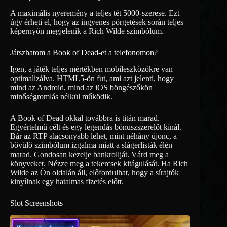
A maximális nyeremény a teljes tét 5000-szerese. Ezt
úgy érheti el, hogy az ingyenes pörgetések során teljes
képernyőn megjelenik a Rich Wilde szimbólum.
Játszhatom a Book of Dead-et a telefonomon?
Igen, a játék teljes mértékben mobileszközökre van
optimalizálva. HTML5-ön fut, ami azt jelenti, hogy
mind az Android, mind az iOS böngészőkön
minőségromlás nélkül működik.
A Book of Dead okkal továbbra is titán marad.
Egyértelmű célt és egy legendás bónuszszerelőt kínál.
Bár az RTP alacsonyabb lehet, mint néhány újonc, a
bővülő szimbólum izgalma miatt a slágerlisták élén
marad. Gondosan kezelje bankrollját. Várd meg a
könyveket. Nézze meg a tekercsek kitágulását. Ha Rich
Wilde az Ön oldalán áll, előfordulhat, hogy a sírajtók
kinyílnak egy hatalmas fizetés előtt.
Slot Screenshots