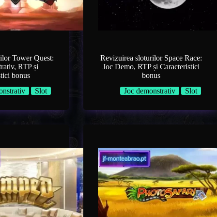
rilor Tower Quest:
Revizuirea sloturilor Space Race:
rativ, RTP și
Joc Demo, RTP și Caracteristici
stici bonus
bonus
nstrativ
Slot
Joc demonstrativ
Slot