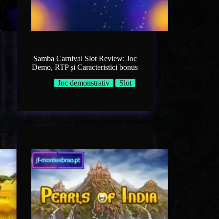
Samba Carnival Slot Review: Joc
Demo, RTP și Caracteristici bonus
Joc demonstrativ
Slot