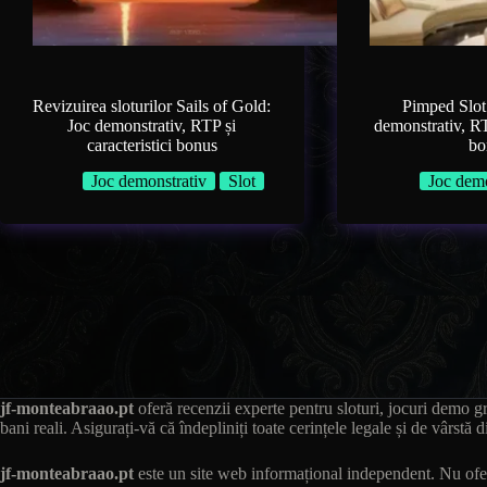
Revizuirea sloturilor Sails of Gold:
Pimped Slot
Joc demonstrativ, RTP și
demonstrativ, RTP
caracteristici bonus
bo
Joc demonstrativ
Slot
Joc demo
jf-monteabraao.pt
oferă recenzii experte pentru sloturi, jocuri demo 
bani reali. Asigurați-vă că îndepliniți toate cerințele legale și de vârstă
jf-monteabraao.pt
este un site web informațional independent. Nu oferi