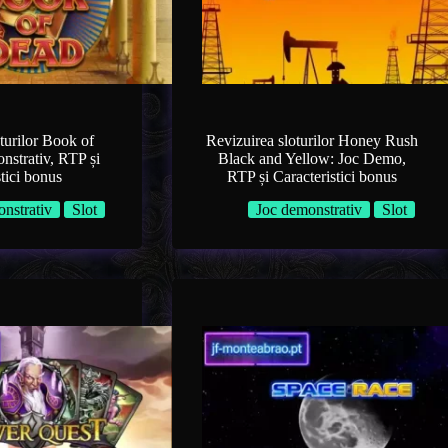
turilor Book of
Revizuirea sloturilor Honey Rush
nstrativ, RTP și
Black and Yellow: Joc Demo,
stici bonus
RTP și Caracteristici bonus
nstrativ
Slot
Joc demonstrativ
Slot