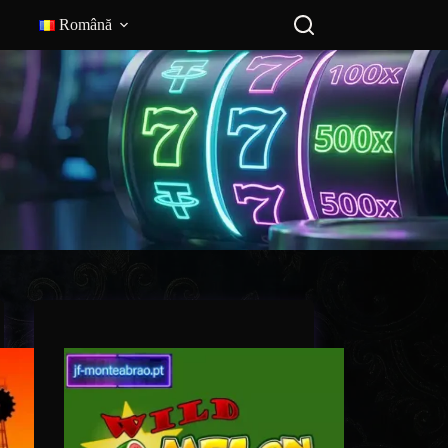
Română