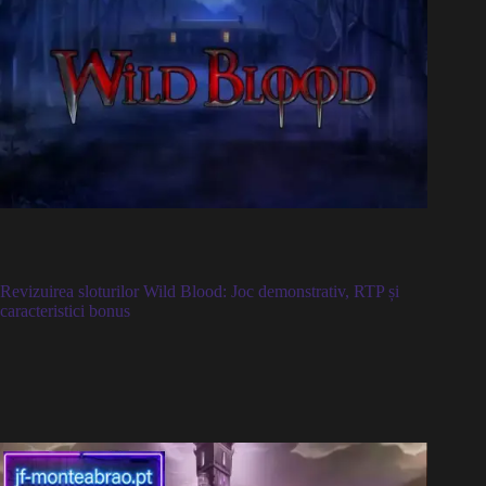
Revizuirea sloturilor Wild Blood: Joc demonstrativ, RTP și
caracteristici bonus