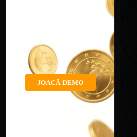
JOACĂ DEMO