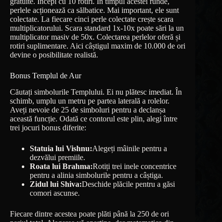
gratuite. Începi cu 10 rotiri. În timpul acestei runde,
perlele acționează ca sălbatice. Mai important, ele sunt
colectate. La fiecare cinci perle colectate crește scara
multiplicatorului. Scara standard 1x-10x poate sări la un
multiplicator masiv de 50x. Colectarea perlelor oferă și
rotiri suplimentare. Aici câștigul maxim de 10.000 de ori
devine o posibilitate realistă.
Bonus Templul de Aur
Căutați simbolurile Templului. Ei nu plătesc imediat. În
schimb, umplu un metru pe partea laterală a rolelor.
Aveți nevoie de 25 de simboluri pentru a declanșa
această funcție. Odată ce contorul este plin, alegi între
trei jocuri bonus diferite:
Statuia lui Vishnu:
Alegeți mâinile pentru a
dezvălui premiile.
Roata lui Brahma:
Rotiți trei inele concentrice
pentru a alinia simbolurile pentru a câștiga.
Zidul lui Shiva:
Deschide plăcile pentru a găsi
comori ascunse.
Fiecare dintre acestea poate plăti până la 250 de ori