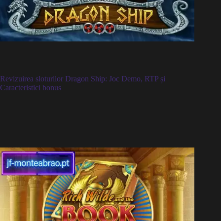
Revizuirea sloturilor Dragon Ship: Joc Demo, RTP și
Caracteristici bonus