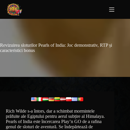
Revizuirea sloturilor Pearls of India: Joc demonstrativ, RTP și
caracteristici bonus
Rich Wilde s-a întors, dar a schimbat mormintele
prăfuite ale Egiptului pentru aerul subțire al Himalaya.
Pearls of India este încercarea Play’n GO de a rafina
genul de sloturi de aventură. Se îndepărtează de