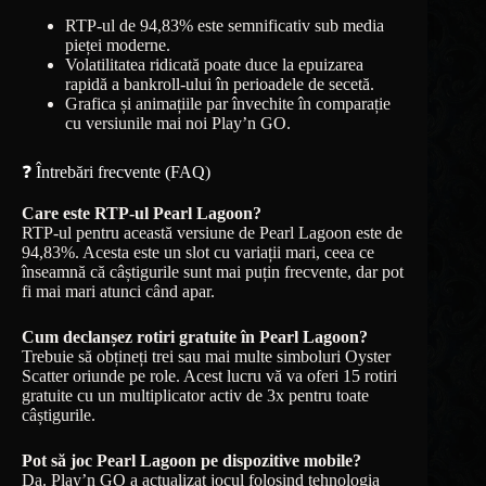
RTP-ul de 94,83% este semnificativ sub media
pieței moderne.
Volatilitatea ridicată poate duce la epuizarea
rapidă a bankroll-ului în perioadele de secetă.
Grafica și animațiile par învechite în comparație
cu versiunile mai noi Play’n GO.
❓ Întrebări frecvente (FAQ)
Care este RTP-ul Pearl Lagoon?
RTP-ul pentru această versiune de Pearl Lagoon este de
94,83%. Acesta este un slot cu variații mari, ceea ce
înseamnă că câștigurile sunt mai puțin frecvente, dar pot
fi mai mari atunci când apar.
Cum declanșez rotiri gratuite în Pearl Lagoon?
Trebuie să obțineți trei sau mai multe simboluri Oyster
Scatter oriunde pe role. Acest lucru vă va oferi 15 rotiri
gratuite cu un multiplicator activ de 3x pentru toate
câștigurile.
Pot să joc Pearl Lagoon pe dispozitive mobile?
Da. Play’n GO a actualizat jocul folosind tehnologia