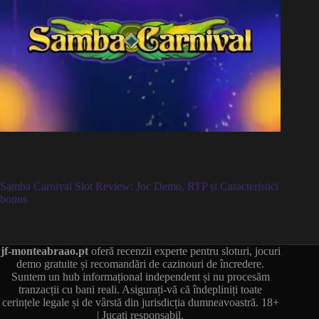
Samba Carnival Slot Review: Joc Demo, RTP și Caracteristici
bonus
jf-monteabraao.pt
oferă recenzii experte pentru sloturi, jocuri
demo gratuite și recomandări de cazinouri de încredere.
Suntem un hub informațional independent și nu procesăm
tranzacții cu bani reali. Asigurați-vă că îndepliniți toate
cerințele legale și de vârstă din jurisdicția dumneavoastră. 18+
| Jucați responsabil.