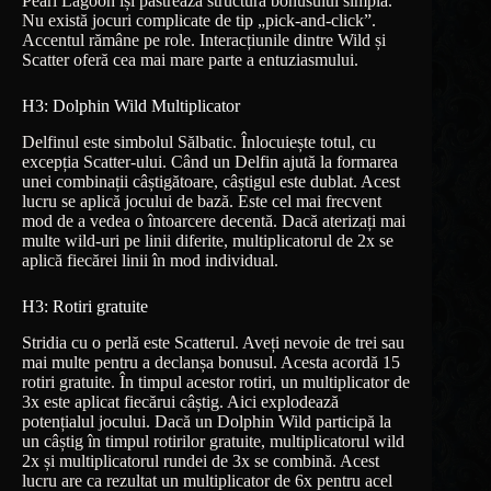
Pearl Lagoon își păstrează structura bonusului simplă.
Nu există jocuri complicate de tip „pick-and-click”.
Accentul rămâne pe role. Interacțiunile dintre Wild și
Scatter oferă cea mai mare parte a entuziasmului.
H3: Dolphin Wild Multiplicator
Delfinul este simbolul Sălbatic. Înlocuiește totul, cu
excepția Scatter-ului. Când un Delfin ajută la formarea
unei combinații câștigătoare, câștigul este dublat. Acest
lucru se aplică jocului de bază. Este cel mai frecvent
mod de a vedea o întoarcere decentă. Dacă aterizați mai
multe wild-uri pe linii diferite, multiplicatorul de 2x se
aplică fiecărei linii în mod individual.
H3: Rotiri gratuite
Stridia cu o perlă este Scatterul. Aveți nevoie de trei sau
mai multe pentru a declanșa bonusul. Acesta acordă 15
rotiri gratuite. În timpul acestor rotiri, un multiplicator de
3x este aplicat fiecărui câștig. Aici explodează
potențialul jocului. Dacă un Dolphin Wild participă la
un câștig în timpul rotirilor gratuite, multiplicatorul wild
2x și multiplicatorul rundei de 3x se combină. Acest
lucru are ca rezultat un multiplicator de 6x pentru acel