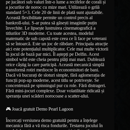
pe jucători sub valuri într-o lume a recifelor de corali și
a jocurilor de noroc cu mize mari. Utilizează o grilă
standard 5×3. Cele 20 de linii de plată sunt ajustabile.
Această flexibilitate permite un control precis al
bankroll-ului. S-ar putea să găsești imaginile puțin
învechite. Le lipsește lustruirea cinematografică a
titlurilor 3D moderne. Cu toate acestea, modelul
matematic de sub capotă este ceea ce îi face pe veterani
să se întoarcă. Este un joc de răbdare. Principala atracție
aici este potențialul multiplicator. Cele mai multe victorii
în jocul de bază par mici. Îl aștepți pe Delfin. Acest
simbol wild este cheia pentru plăți mai mari. Dublează
orice câștig la care participă. Această mecanică simplă
transformă rotiri mediocre în economisitori de bani.
Dacă vă bucurați de sloturi simple, fără aglomerația de
funcții pop-up moderne, acest titlu se potrivește. Se
concentrează pe spinningul pur cu role. Fără distrageri.
Fără mini-jocuri complexe. Doar volatilitate ridicată și
speranța unei scăderi norocoase a scatter-ului.
🎮 Joacă gratuit Demo Pearl Lagoon
Încercați versiunea demo gratuită pentru a înțelege
mecanica fără a vă risca fondurile. Testarea jocului în