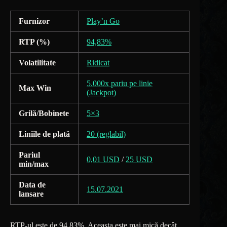
Furnizor
Play’n Go
RTP (%)
94,83%
Volatilitate
Ridicat
5.000x pariu pe linie
Max Win
(Jackpot)
Grilă/Bobinete
5×3
Liniile de plată
20 (reglabil)
Pariul
0,01 USD
/
25 USD
min/max
Data de
15.07.2021
lansare
RTP-ul este de 94,83%. Aceasta este mai mică decât