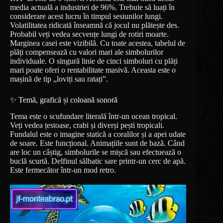
media actuală a industriei de 96%. Trebuie să luați în
considerare acest lucru în timpul sesiunilor lungi.
Volatilitatea ridicată înseamnă că jocul nu plătește des.
Probabil veți vedea secvențe lungi de rotiri moarte.
Marginea casei este vizibilă. Cu toate acestea, tabelul de
plăți compensează cu valori mari ale simbolurilor
individuale. O singură linie de cinci simboluri cu plăți
mari poate oferi o rentabilitate masivă. Aceasta este o
mașină de tip „loviți sau ratați”.
✨ Temă, grafică și coloană sonoră
Tema este o scufundare literală într-un ocean tropical.
Veți vedea țestoase, crabi și diverși pești tropicali.
Fundalul este o imagine statică a coralilor și a apei udate
de soare. Este funcțional. Animațiile sunt de bază. Când
are loc un câștig, simbolurile se mișcă sau efectuează o
buclă scurtă. Delfinul sălbatic sare printr-un cerc de apă.
Este fermecător într-un mod retro.