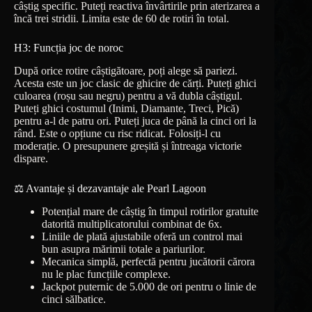
câștig specific. Puteți reactiva învârtirile prin aterizarea a
încă trei stridii. Limita este de 60 de rotiri în total.
H3: Funcția joc de noroc
După orice rotire câștigătoare, poți alege să pariezi.
Acesta este un joc clasic de ghicire de cărți. Puteți ghici
culoarea (roșu sau negru) pentru a vă dubla câștigul.
Puteți ghici costumul (Inimi, Diamante, Treci, Pică)
pentru a-l de patru ori. Puteți juca de până la cinci ori la
rând. Este o opțiune cu risc ridicat. Folosiți-l cu
moderație. O presupunere greșită și întreaga victorie
dispare.
⚖️ Avantaje și dezavantaje ale Pearl Lagoon
Potențial mare de câștig în timpul rotirilor gratuite
datorită multiplicatorului combinat de 6x.
Liniile de plată ajustabile oferă un control mai
bun asupra mărimii totale a pariurilor.
Mecanica simplă, perfectă pentru jucătorii cărora
nu le plac funcțiile complexe.
Jackpot puternic de 5.000 de ori pentru o linie de
cinci sălbatice.