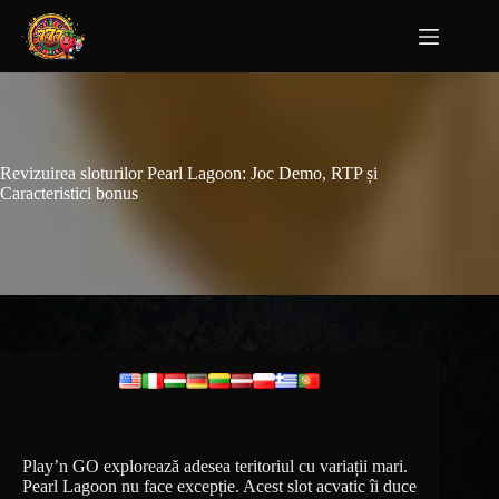
Revizuirea sloturilor Pearl Lagoon: Joc Demo, RTP și
Caracteristici bonus
Play’n GO explorează adesea teritoriul cu variații mari.
Pearl Lagoon nu face excepție. Acest slot acvatic îi duce